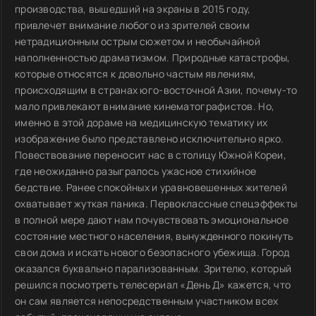
производства, вышедший на экраны в 2015 году,
привлечет внимание любого из зрителей своим
нетрадиционным острым сюжетом и необычайной
наполненностью драматизмом. Природные катастрофы,
которые относятся к довольно частым явлениям,
происходящим в странах юго-восточной Азии, почему-то
мало привлекают внимание кинематографистов. Но,
именно в этой дораме на медицинскую тематику их
изображение было представлено исключительно ярко.
Повествование переносит нас в столицу Южной Кореи,
где неожиданно разыгралось ужасное стихийное
бедствие. Ранее спокойных и уравновешенных жителей
охватывает жуткая паника. Первоклассные спецэффекты
в полной мере дают нам почувствовать эмоциональное
состояние местного населения, вынужденного покинуть
свои дома и искать нового безопасного убежища. Город
оказался буквально парализованным. Зрителю, который
решился посмотреть телесериал «День Д» кажется, что
он сам является непосредственным участником всех