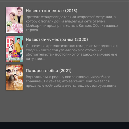
Невеста поневоле (2018)
Зрители станут свидетелями непростой ситуации, в
которую попали дочка владельца сети отелей
Мэйсарин и предприниматель Кетдэн. Обоих главных
героев
Невестка-чужестранка (2020)
Динамичная романтическая комедия о молодоженах,
соединивших себя узами брака по стечению
обстоятельств и постоянно попадающих в курьезные
ситуации...
Поворот любви (2021)
Вернувшись на родину после окончания учебы за
границей, Бо узнает, что её жених Понг оказался
предателем. Он соблазнил младшую сестру хозяина