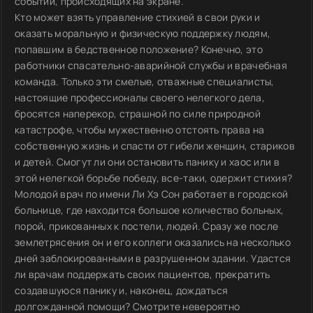
событий, происходящих на экране.
Кто может взять управление стихией в свои руки и
оказать моральную и физическую поддержку людям,
попавшим в бедственное положение? Конечно, это
работники спасательно-аварийной службы и врачебная
команда. Только эти смелые, отважные специалисты,
настоящие профессионалы своего нелегкого дела,
бросятся наперекор, страшной по силе природной
катастрофе, чтобы мужественно отстоять права на
собственную жизнь и спасти от гибели женщин, стариков
и детей. Смогут ли они остановить панику и хаос или в
этой нелегкой борьбе победу, все-таки, одержит стихия?
Молодой врач по имени Ли Хэ Сон работает в городской
больнице, где находится большое количество больных,
порой, прикованных к постели, людей. Сразу же после
землетрясения он и его коллеги оказались на несколько
дней заблокированными в разрушенном здании. Удастся
ли врачам поддержать своих пациентов, прекратить
создавшуюся панику и, наконец, дождаться
долгожданной помощи? Смотрите невероятно