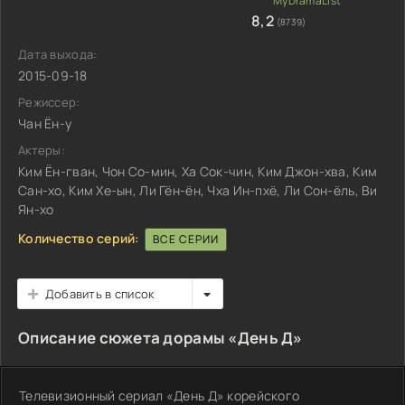
8,2
(8739)
Дата выхода:
2015-09-18
Режиссер:
Чан Ён-у
Актеры:
Ким Ён-гван, Чон Со-мин, Ха Сок-чин, Ким Джон-хва, Ким
Сан-хо, Ким Хе-ын, Ли Гён-ён, Чха Ин-пхё, Ли Сон-ёль, Ви
Ян-хо
Количество серий:
ВСЕ СЕРИИ
Добавить в список
Описание сюжета дорамы «День Д»
Телевизионный сериал «День Д» корейского