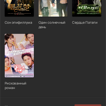
Сон эпифиллума
Один солнечный
Сердце Патапи
день
Рискованный
роман