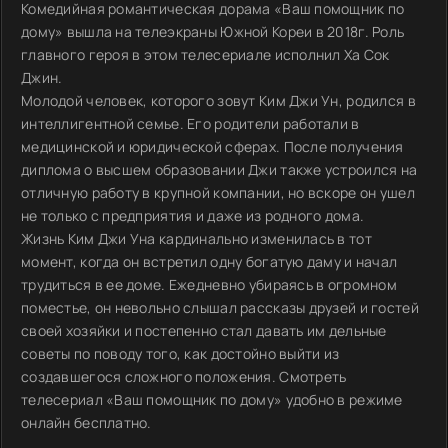
Комедийная романтическая дорама «Ваш помощник по
дому» вышла на телеэкраны Южной Кореи в 2018г. Роль
главного героя в этом телесериале исполнил Ха Сок
Джин.
Молодой человек, которого зовут Ким Джи Ун, родился в
интеллигентной семье. Его родители работали в
медицинской и юридической сферах. После получения
диплома о высшем образовании Джи также устроился на
отличную работу в крупной компании, но вскоре он ушел
не только с предприятия и даже из родного дома.
Жизнь Ким Джи Уна кардинально изменилась в тот
момент, когда он встретил одну богатую даму и начал
трудиться в ее доме. Ежедневно убираясь в огромном
поместье, он невольно слышал рассказы друзей и гостей
своей хозяйки и постепенно стал давать им дельные
советы по поводу того, как достойно выйти из
создавшегося сложного положения. Смотреть
телесериал «Ваш помощник по дому» удобно в режиме
онлайн бесплатно.