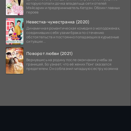
которую попали дочка владельца сети отелей
Мэйсарин и предприниматель Кетдэн. Обоих главных
героев
Невестка-чужестранка (2020)
Динамичная романтическая комедия о молодоженах,
соединивших себя узами брака по стечению
обстоятельств и постоянно попадающих в курьезные
ситуации...
Поворот любви (2021)
Вернувшись на родину после окончания учебы за
границей, Бо узнает, что её жених Понг оказался
предателем. Он соблазнил младшую сестру хозяина