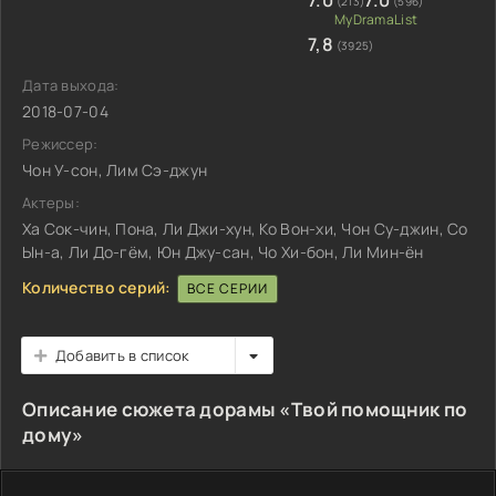
7.0
7.0
(213)
(596)
7,8
(3925)
Дата выхода:
2018-07-04
Режиссер:
Чон У-сон, Лим Сэ-джун
Актеры:
Ха Сок-чин, Пона, Ли Джи-хун, Ко Вон-хи, Чон Су-джин, Со
Ын-а, Ли До-гём, Юн Джу-сан, Чо Хи-бон, Ли Мин-ён
Количество серий:
ВСЕ СЕРИИ
Добавить в список
Описание сюжета дорамы «Твой помощник по
дому»