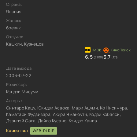
Страна:
Япония
Жанры:
боевик
Озвучка:
Кашкин, Кузнецов
6.5
6.7
(2100)
(179)
Дата выхода:
2006-07-22
Режиссер:
Кэндзи Мисуми
Актеры:
Синтаро Кацу, Юкидзи Асаока, Мари Ацуми, Ко Нисимура,
Каматари Фудзивара, Акира Яманоути, Кодзи Кобаяси,
Дзэнпэй Сага, Дайго Кусано, Кэидзо Каниэ
Качество:
WEB-DLRIP