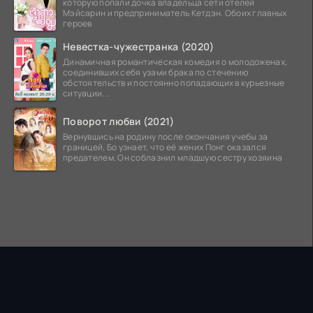
которую попали дочка владельца сети отелей
Мэйсарин и предприниматель Кетдэн. Обоих главных
героев
Невестка-чужестранка (2020)
Динамичная романтическая комедия о молодоженах,
соединивших себя узами брака по стечению
обстоятельств и постоянно попадающих в курьезные
ситуации...
Поворот любви (2021)
Вернувшись на родину после окончания учебы за
границей, Бо узнает, что её жених Понг оказался
предателем. Он соблазнил младшую сестру хозяина