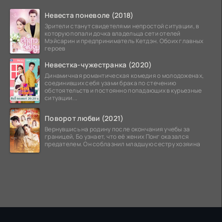
Невеста поневоле (2018)
Зрители станут свидетелями непростой ситуации, в
которую попали дочка владельца сети отелей
Мэйсарин и предприниматель Кетдэн. Обоих главных
героев
Невестка-чужестранка (2020)
Динамичная романтическая комедия о молодоженах,
соединивших себя узами брака по стечению
обстоятельств и постоянно попадающих в курьезные
ситуации...
Поворот любви (2021)
Вернувшись на родину после окончания учебы за
границей, Бо узнает, что её жених Понг оказался
предателем. Он соблазнил младшую сестру хозяина