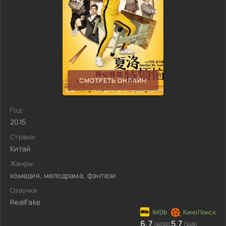
СМОТРЕТЬ ОНЛАЙН
Год:
2015
Страна:
Китай
Жанры:
комедия, мелодрама, фэнтези
Озвучка:
RealFake
6.7
5.7
(4000)
(246)