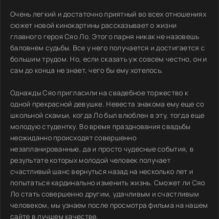
Очень легкий и достаточно приятный во всех отношениях
сюжет новой кинокартины рассказывает о жизни
главного героя Сяо Ло. Этого парня никак не назовешь
баловнем судьбы. Все у него получается и достигается с
большим трудом. Но, если сказать уж совсем честно, он и
сам до конца не знает, чего бы ему хотелось.
Однажды Сяо пригласили на свадебное торжество к
одной прекрасной девушке. Невеста знакома ему еще со
школьной скамьи, когда Ло был влюблен в эту, тогда еще
молодую студентку. Во время празднования свадьбы
неожиданно происходят совершенно
незапланированные, да и просто чудесные события, в
результате которых молодой человек получает
счастливый шанс вернуться назад на несколько лет и
попытаться кардинально изменить жизнь. Сможет ли Сяо
Ло стать совершенно другим, удачливым и счастливым
человеком, мы узнаем после просмотра фильма на нашем
сайте в лучшем качестве.