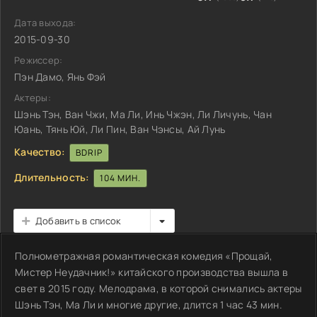
Дата выхода:
2015-09-30
Режиссер:
Пэн Дамо, Янь Фэй
Актеры:
Шэнь Тэн, Ван Чжи, Ма Ли, Инь Чжэн, Ли Личунь, Чан
Юань, Тянь Юй, Ли Пин, Ван Чэнсы, Ай Лунь
Качество:
BDRIP
Длительность:
104 МИН.
Добавить в список
Полнометражная романтическая комедия «Прощай,
Мистер Неудачник!» китайского производства вышла в
свет в 2015 году. Мелодрама, в которой снимались актеры
Шэнь Тэн, Ма Ли и многие другие, длится 1 час 43 мин.