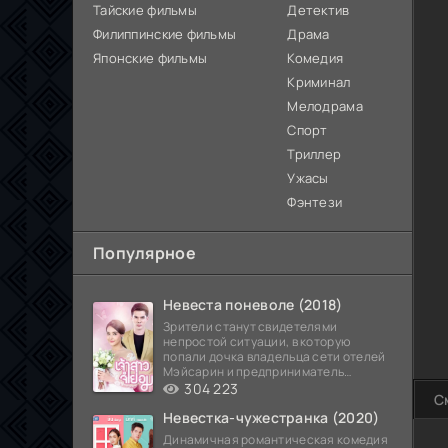
Тайские фильмы
Детектив
Филиппинские фильмы
Драма
Японские фильмы
Комедия
Криминал
Мелодрама
Спорт
Триллер
Ужасы
Фэнтези
Популярное
Невеста поневоле (2018)
Зрители станут свидетелями
непростой ситуации, в которую
попали дочка владельца сети отелей
Мэйсарин и предприниматель
Кетдэн. Обоих главных героев
304 223
С
Невестка-чужестранка (2020)
Динамичная романтическая комедия