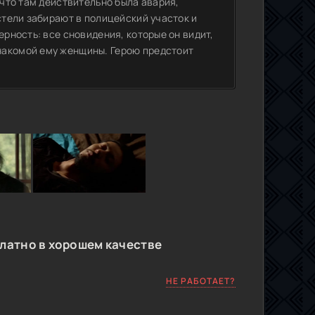
 что там действительно была авария,
стели забирают в полицейский участок и
ерность: все сновидения, которые он видит,
накомой ему женщины. Герою предстоит
латно в хорошем качестве
НЕ РАБОТАЕТ?