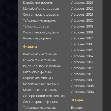
Корейские дорамы
Лакорны 2023
Малайзийские дорамы
Лакорны 2022
Сингапурские дорамы
Лакорны 2021
Тайваньские дорамы
Лакорны 2020
Тайские дорамы
Лакорны 2019
Филиппинские дорамы
Лакорны 2018
Японские дорамы
Лакорны 2017
Лакорны 2016
Фильмы
Лакорны 2015
Вьетнамские фильмы
Лакорны 2014
Гонконгские фильмы
Лакорны 2013
Индонезийские фильмы
Лакорны 2012
Китайские фильмы
Лакорны 2011
Корейские фильмы
Лакорны 2010
Малайзийские фильмы
Лакорны 2008
Монгольские фильмы
Лакорны 2006
Северокорейские фильмы
Жанры
Сингапурские фильмы
Тайваньские фильмы
Боевик