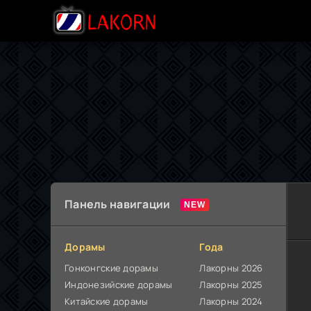
Панель навигации
Дорамы
Года
Гонконгские дорамы
Лакорны 2026
Индонезийские дорамы
Лакорны 2025
Китайские дорамы
Лакорны 2024