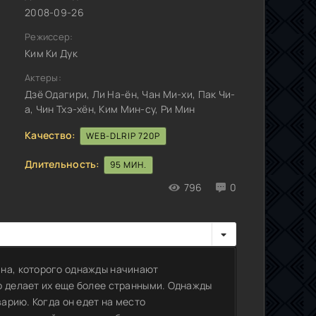
2008-09-26
Режиссер:
Ким Ки Дук
Актеры:
Дзё Одагири, Ли На-ён, Чан Ми-хи, Пак Чи-
а, Чин Тхэ-хён, Ким Мин-су, Ри Мин
Качество:
WEB-DLRIP 720P
Длительность:
95 МИН.
796
0
ина, которого однажды начинают
о делает их еще более странными. Однажды
варию. Когда он едет на место