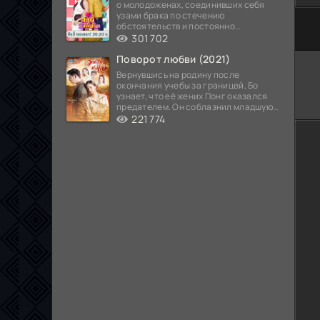
о молодоженах, соединивших себя
узами брака по стечению
обстоятельств и постоянно
0
1
2
3
4
5
попадающих в курьезные ситуации...
301 702
Поворот любви (2021)
Вернувшись на родину после
окончания учебы за границей, Бо
узнает, что её жених Понг оказался
предателем. Он соблазнил младшую
сестру хозяина
221 774