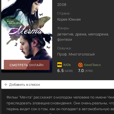
2008
Страна:
Корея Южная
Жанры:
детектив, драма, мелодрама,
фэнтези
Озвучка:
Проф. Многоголосый
СМОТРЕТЬ ОНЛАЙН
6.5
7.0
(4200)
(3739)
Добавить в список
Фильм "Мечта" расскажет о молодом человеке по имени Чж
преследовать зловещие сновидения. Они очень реальны, чт
парень видит сон о том, как он попадает в автомобильную а