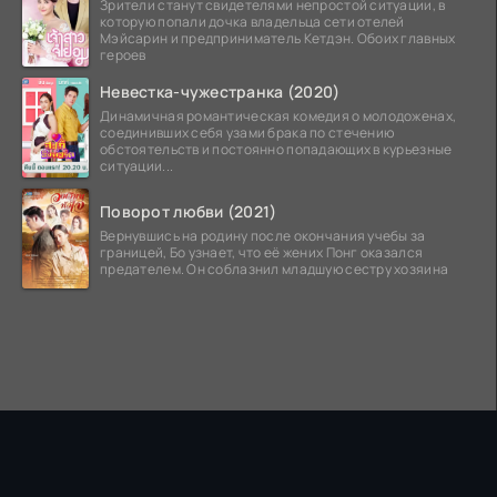
Зрители станут свидетелями непростой ситуации, в
которую попали дочка владельца сети отелей
Мэйсарин и предприниматель Кетдэн. Обоих главных
героев
Невестка-чужестранка (2020)
Динамичная романтическая комедия о молодоженах,
соединивших себя узами брака по стечению
обстоятельств и постоянно попадающих в курьезные
ситуации...
Поворот любви (2021)
Вернувшись на родину после окончания учебы за
границей, Бо узнает, что её жених Понг оказался
предателем. Он соблазнил младшую сестру хозяина