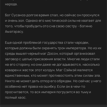
народа.
Бог Сусаноэ долгое время спал, но сейчас он проснулся
и очень зол. Однако его мистической силы не хватает для
того, чтобы пробудить ото сна свою сестру - богиню
Аматэрасу.
Еще одной проблемой государства стали чародеи,
которые должны были охранять трон императора. Но из их
среды вышел черный маг Досон, который организовал
заговор с целью присвоения власти. Многие люди стали
на его сторону, но они даже не догадываются, насколько
коварен и жесток этот колдун. Маг Сэймэй является
единственным, кто может противостоять этим силам зла.
Никто не может дать отпор его обрядам. Но сейчас у него
особенно нет права на ошибку. Если он в чем-то
просчитается, то вся империя погрузится во тьму и
полный хаос.