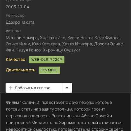
2003-10-04
Режиссер:
Ёдзиро Такита
Актеры:
Мансаи Номура, Хидэаки Ито, Киити Накаи, Кёко Фукада,
Эрико Имаи, Юко Котэгава, Хаято Итихара, Дороти Элиас-
Фан, Кацуя Коисо, Хиромицу Судзуки
Качество:
WEB-DLRIP 720P
Длительность:
113 МИН.
Добавить в список
Фильм "Колдун 2" повествует о двух героях, которые
готовы стать на защиту столицы, которой грозит
серьезная опасность. Знаток инь-ян Абэ но Сэмэй и
придворный Минамото но Хиромасе, который отличается
невероятной смелостью, готовы стать на сторону своего