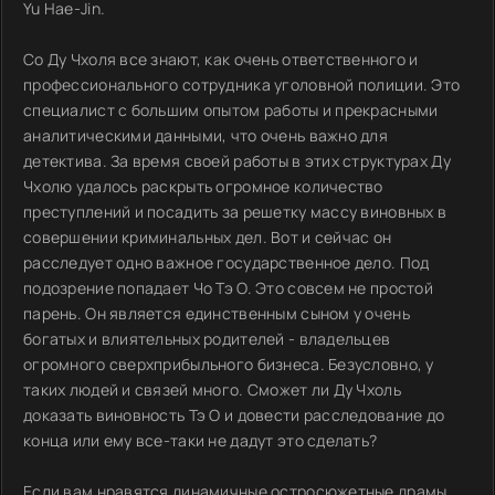
Yu Hae-Jin.
Со Ду Чхоля все знают, как очень ответственного и
профессионального сотрудника уголовной полиции. Это
специалист с большим опытом работы и прекрасными
аналитическими данными, что очень важно для
детектива. За время своей работы в этих структурах Ду
Чхолю удалось раскрыть огромное количество
преступлений и посадить за решетку массу виновных в
совершении криминальных дел. Вот и сейчас он
расследует одно важное государственное дело. Под
подозрение попадает Чо Тэ О. Это совсем не простой
парень. Он является единственным сыном у очень
богатых и влиятельных родителей - владельцев
огромного сверхприбыльного бизнеса. Безусловно, у
таких людей и связей много. Сможет ли Ду Чхоль
доказать виновность Тэ О и довести расследование до
конца или ему все-таки не дадут это сделать?
Если вам нравятся динамичные остросюжетные драмы,