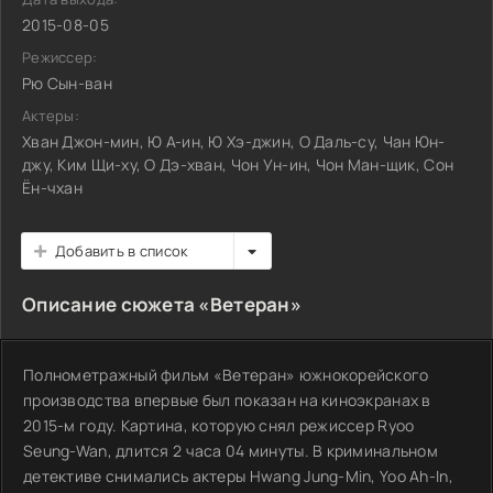
2015-08-05
Режиссер:
Рю Сын-ван
Актеры:
Хван Джон-мин, Ю А-ин, Ю Хэ-джин, О Даль-су, Чан Юн-
джу, Ким Щи-ху, О Дэ-хван, Чон Ун-ин, Чон Ман-щик, Сон
Ён-чхан
Добавить в список
Описание сюжета «Ветеран»
Полнометражный фильм «Ветеран» южнокорейского
производства впервые был показан на киноэкранах в
2015-м году. Картина, которую снял режиссер Ryoo
Seung-Wan, длится 2 часа 04 минуты. В криминальном
детективе снимались актеры Hwang Jung-Min, Yoo Ah-In,