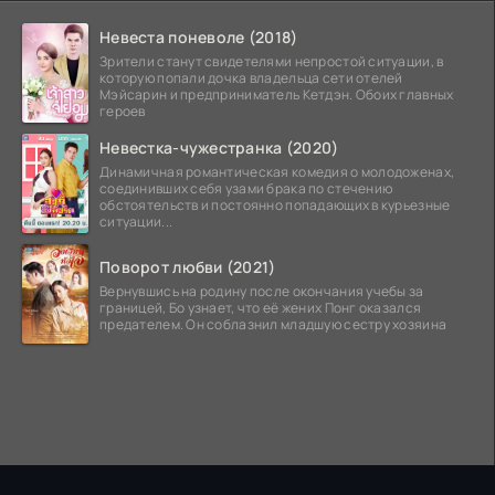
Невеста поневоле (2018)
Зрители станут свидетелями непростой ситуации, в
которую попали дочка владельца сети отелей
Мэйсарин и предприниматель Кетдэн. Обоих главных
героев
Невестка-чужестранка (2020)
Динамичная романтическая комедия о молодоженах,
соединивших себя узами брака по стечению
обстоятельств и постоянно попадающих в курьезные
ситуации...
Поворот любви (2021)
Вернувшись на родину после окончания учебы за
границей, Бо узнает, что её жених Понг оказался
предателем. Он соблазнил младшую сестру хозяина