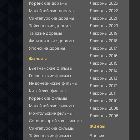
Корейские дорамы
Лакорны 2023
Малайзийские дорамы
Лакорны 2022
Сингапурские дорамы
Лакорны 2021
Тайваньские дорамы
Лакорны 2020
Тайские дорамы
Лакорны 2019
Филиппинские дорамы
Лакорны 2018
Японские дорамы
Лакорны 2017
Лакорны 2016
Фильмы
Лакорны 2015
Вьетнамские фильмы
Лакорны 2014
Гонконгские фильмы
Лакорны 2013
Индонезийские фильмы
Лакорны 2012
Китайские фильмы
Лакорны 2011
Корейские фильмы
Лакорны 2010
Малайзийские фильмы
Лакорны 2008
Монгольские фильмы
Лакорны 2006
Северокорейские фильмы
Жанры
Сингапурские фильмы
Тайваньские фильмы
Боевик