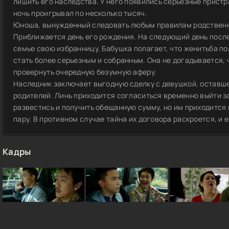
лишить его наследства. У него появились серьезные пристр
ночь проигрывал по несколько тысяч.
Юноша, вынужденный следовать любым правилам родственни
Приближается день его рождения. На следующий день посл
семье свою избранницу. Бабушка полагает, что женитьба по
стать более серьезным и собранным. Она не догадывается,
провернуть очередную безумную аферу.
Наследник заключает выгодную сделку с девушкой, оставше
родителей. Линь приходится согласиться временно выйти за
развестись и получить обещанную сумму, но им приходится
пару. В противном случае тайна их договора раскроется, и 
Кадры