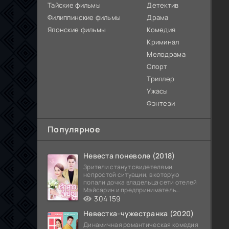
Тайские фильмы
Детектив
Филиппинские фильмы
Драма
Японские фильмы
Комедия
Криминал
Мелодрама
Спорт
Триллер
Ужасы
Фэнтези
Популярное
Невеста поневоле (2018)
Зрители станут свидетелями
непростой ситуации, в которую
попали дочка владельца сети отелей
Мэйсарин и предприниматель
Кетдэн. Обоих главных героев
304 159
Невестка-чужестранка (2020)
Динамичная романтическая комедия