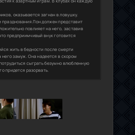
астия к азартным играм. В клубах он каждую
ков, оказывается загнан в ловушку.
е празднования Лон должен представит
ложительно повлияет на него, заставив
 что предприимчивый внук готовится
йся жить в бедности после смерти
 него замуж. Она надеется в скором
 потрудиться сыграть безумно влюбленную
его придется разорвать.