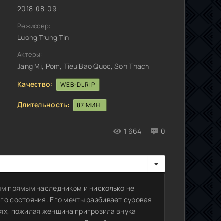
2018-08-09
Режиссер:
Luong Trung Tin
Актеры:
Jang Mi, Pom, Tieu Bao Quoc, Son Thach
Качество:
WEB-DLRIP
Длительность:
87 МИН.
1 664
0
ым прямым наследником и нисколько не
го состояния. Его мечты разбивает суровая
ях, пожилая женщина пригрозила внука