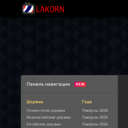
Панель навигации
Дорамы
Года
Гонконгские дорамы
Лакорны 2026
Индонезийские дорамы
Лакорны 2025
Китайские дорамы
Лакорны 2024