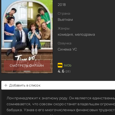
2018
Страна:
Вьетнам
Жанры:
комедия, мелодрама
Озвучка:
Синема УС
СМОТРЕТЬ ОНЛАЙН
4.6
(23)
Добавить в список
Лон принадлежит к знатному роду. Он является единственн
сомневается, что совсем скоро станет владельцем огромно
бабушка. Узнав о его многочисленных финансовых трудност