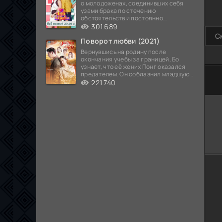
о молодоженах, соединивших себя
узами брака по стечению
обстоятельств и постоянно
попадающих в курьезные ситуации...
301 689
С
Поворот любви (2021)
Вернувшись на родину после
окончания учебы за границей, Бо
узнает, что её жених Понг оказался
предателем. Он соблазнил младшую
100
сестру хозяина
221 740