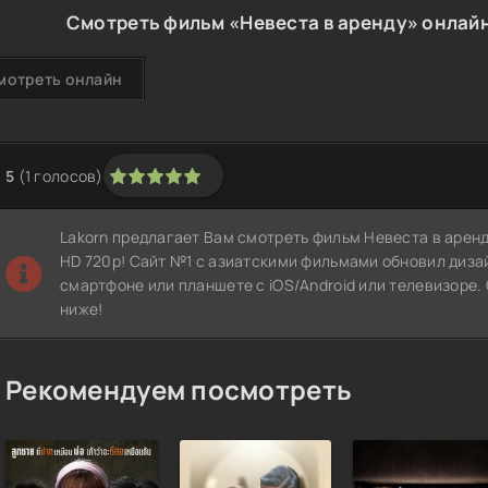
Смотреть фильм «Невеста в аренду» онлайн
мотреть онлайн
5
(
1
голосов)
1
2
3
4
5
Lakorn предлагает Вам смотреть фильм Невеста в аренд
HD 720p! Сайт №1 с азиатскими фильмами обновил диза
смартфоне или планшете с iOS/Android или телевизоре.
ниже!
Рекомендуем посмотреть