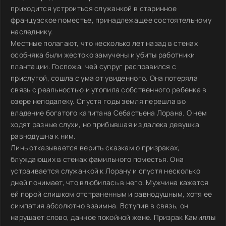
приходится устроиться служанкой в старинное
французское поместье, принадлежащее состоятельному
наследнику.
Местные полагают, что несколько лет назад в стенах
особняка были жестоко замучены и убиты работники
плантации. Госпожа, чей супруг расправился с
прислугой, сошла с ума от увиденного. Она потеряла
связь с реальностью и утопила собственного ребенка в
озере неподалеку. Спустя годы земля перешла во
владение богатого капитана Себастьена Лорана. О нем
ходят разные слухи, но прибывшая из далека девушка
равнодушна к ним.
Линь отказывается верить сказкам о призраках,
блуждающих в стенах фамильного поместья. Она
устраивается служанкой к Лорану и спустя несколько
дней понимает, что влюбилась в него. Мужчина кажется
ей порой слишком отстраненным и равнодушным, хотя ее
симпатия абсолютно взаимна. Вступив в связь, он
нарушает слово, данное покойной жене. Призрак Камиллы