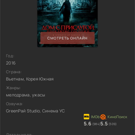
СМОТРЕТЬ ОНЛАЙН
Год:
2016
Страна:
Вьетнам, Корея Южная
Жанры:
мелодрама, ужасы
Озвучка:
GreenРай Studio, Синема УС
5.6
5.5
(984)
(509)
Дата выхода: