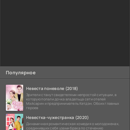
Популярное
Невеста поневоле (2018)
Зрители станут свидетелями непростой ситуации, в
которую попали дочка владельца сети отелей
Мэйсарин и предприниматель Кетдэн. Обоих главных
героев
Невестка-чужестранка (2020)
Динамичная романтическая комедия о молодоженах,
соединивших себя узами брака по стечению