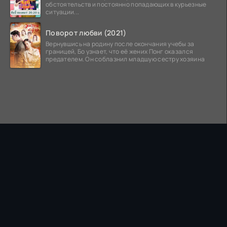
обстоятельств и постоянно попадающих в курьезные
ситуации...
Поворот любви (2021)
Вернувшись на родину после окончания учебы за
границей, Бо узнает, что её жених Понг оказался
предателем. Он соблазнил младшую сестру хозяина