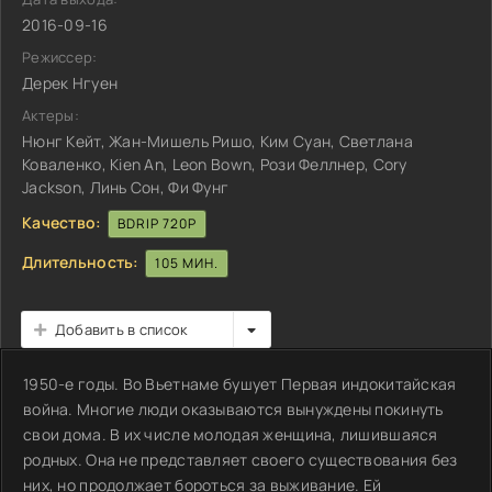
2016-09-16
Режиссер:
Дерек Нгуен
Актеры:
Нюнг Кейт, Жан-Мишель Ришо, Ким Суан, Светлана
Коваленко, Kien An, Leon Bown, Рози Феллнер, Cory
Jackson, Линь Сон, Фи Фунг
Качество:
BDRIP 720P
Длительность:
105 МИН.
Добавить в список
1950-е годы. Во Вьетнаме бушует Первая индокитайская
война. Многие люди оказываются вынуждены покинуть
свои дома. В их числе молодая женщина, лишившаяся
родных. Она не представляет своего существования без
них, но продолжает бороться за выживание. Ей