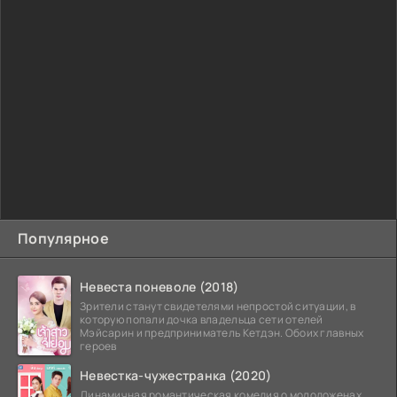
Популярное
Невеста поневоле (2018)
Зрители станут свидетелями непростой ситуации, в
которую попали дочка владельца сети отелей
Мэйсарин и предприниматель Кетдэн. Обоих главных
героев
Невестка-чужестранка (2020)
Динамичная романтическая комедия о молодоженах,