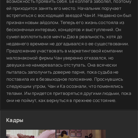
возможность проявить себя. Ее коллега заболел, поэтому
ей приходится занять его место. Начальник поручает
встретиться с восходящей звездой Чан И. Недавно он был
признан новым айдолом. Теперь его жизнь состояла из
бесконечных интервью, концертов и выступлений. Он
сумел воплотить все мечты Дао в реальность, хотя до
недавнего времени не догадывался о ее существовании.
Предложение участвовать в маркетинговой компании
малознакомой фирмы Чан уверенно отказался, но
девушка не намеревалась отступать. Она всячески
пыталась заполучить доверие парня, пока судьба не
поставила их в безвыходное положение. Проснувшись
следующим утром, Чан и Ка осознали, что поменялись
телами. Им придется притворяться другими людьми, пока
они не поймут, как вернуться в прежнее состояние.
Кадры