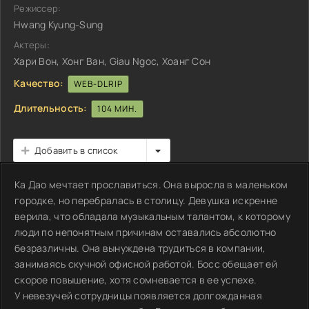
Режиссер:
Hwang Kyung-Sung
Актеры:
Хари Вон, Хонг Ван, Giau Ngoc, Хоанг Сон
Качество:
WEB-DLRIP
Длительность:
104 МИН.
Добавить в список
Ка Дао мечтает прославиться. Она выросла в маленьком
городке, но перебралась в столицу. Девушка искренне
верила, что обладала музыкальным талантом, к которому
люди по непонятным причинам оставались абсолютно
безразличны. Она вынуждена трудиться в компании,
занимаясь скучной офисной работой. Босс обещает ей
скорое повышение, хотя сомневается в ее успехе.
У невезучей сотрудницы появляется долгожданная