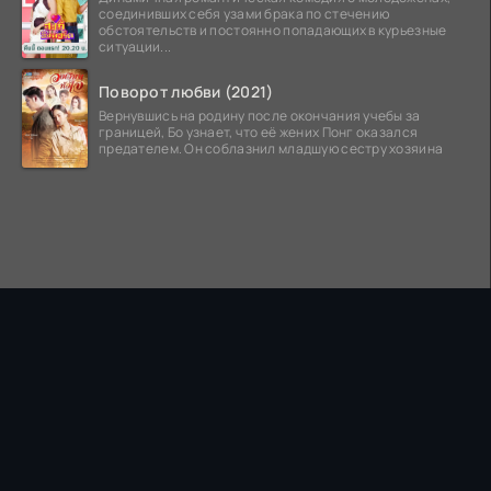
соединивших себя узами брака по стечению
обстоятельств и постоянно попадающих в курьезные
ситуации...
Поворот любви (2021)
Вернувшись на родину после окончания учебы за
границей, Бо узнает, что её жених Понг оказался
предателем. Он соблазнил младшую сестру хозяина