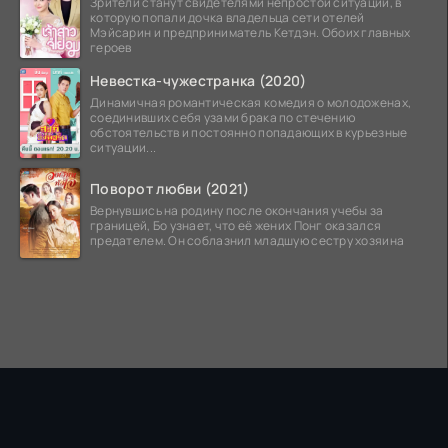
Зрители станут свидетелями непростой ситуации, в
которую попали дочка владельца сети отелей
Мэйсарин и предприниматель Кетдэн. Обоих главных
героев
Невестка-чужестранка (2020)
Динамичная романтическая комедия о молодоженах,
соединивших себя узами брака по стечению
обстоятельств и постоянно попадающих в курьезные
ситуации...
Поворот любви (2021)
Вернувшись на родину после окончания учебы за
границей, Бо узнает, что её жених Понг оказался
предателем. Он соблазнил младшую сестру хозяина