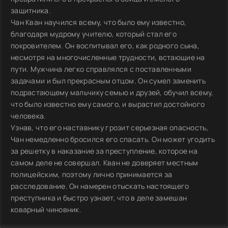
защитника.
Чан Кван научился всему, что было ему известно,
благодаря мудрому учителю, который стал его
покровителем. Он воспитывал его, как родного сына,
несмотря на многочисленные трудности, встающие на
пути. Мужчина легко справлялся с поставленными
задачами и был прекрасным отцом. Он сумел заменить
подрастающему мальчику семью и друзей, обучил всему,
что было известно ему самого, и вырастил достойного
человека.
Узнав, что его наставнику грозит серьезная опасность,
Чан немедленно бросился его спасать. Он может угодить
за решетку в наказание за преступление, которое на
самом деле не совершал. Кван не доверяет местным
полицейским, поэтому лично принимается за
расследование. Он намерен отыскать настоящего
преступника и быстро узнает, что в деле замешан
коварный чиновник.