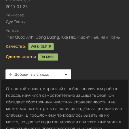
2019-01-25
Режиссер:
Дук Тхинь
Актеры:
Tran Quoc Anh, Cong Duong, Кха Ню, Фыонг Нья, Чан Тхань
Качество:
WEB-DLRIP
Длительность:
98 МИН.
Добавить в список
Отважный юноша, выросший в неблагополучном районе
города, научился самостоятельно защищать себя. Он
обладает обостренным чувством справедливости и не
может молча смотреть на насилие над беззащитными или
слабыми. В прошлом ему приходилось бывать на их
месте, но долгие годы тренировок и приложенные усилия
превратили его в прекрасного бойца и смелого