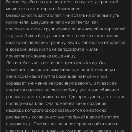
Волею судьбы она оказывается в ловушке, устроенной
мошенниками, и теряет сбережения.
Безысходность заставляет Лин встать на опасный путь
криминала. Девушке ничего не остается, как
присоединиться к группировке, занимающейся торговлей
людьми. Лидер банды заставляет ее искать желающих
незаконно пересечь границу. Хуэй с легкостью втирается
в доверие, ведь никто не заподозрит в милой,
приветливой девушке мошенницу.
Лин все больше затягивает преступный мир. Она
замечает, как сильно изменилась, и порой ненавидит
себя. Однажды в группе беженцев из Мьянмы она
обращает внимание на красивую девочку. В глазах ее
светится надежда на светлое будущее, и она сбивчиво
рассказывает о своих планах. Для преступницы это стало
последней каплей. Она пожалела юное создание,
надежды которого скоро разобьются о жестокую
реальность, когда она станет рабыней в доме богатого
извращенца. Сможет ли главная героиня найти силы и
покончить с торговцами людьми или снова закроет глаза