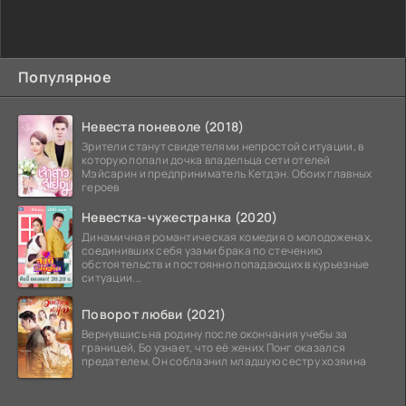
Популярное
Невеста поневоле (2018)
Зрители станут свидетелями непростой ситуации, в
которую попали дочка владельца сети отелей
Мэйсарин и предприниматель Кетдэн. Обоих главных
героев
Невестка-чужестранка (2020)
Динамичная романтическая комедия о молодоженах,
соединивших себя узами брака по стечению
обстоятельств и постоянно попадающих в курьезные
ситуации...
Поворот любви (2021)
Вернувшись на родину после окончания учебы за
границей, Бо узнает, что её жених Понг оказался
предателем. Он соблазнил младшую сестру хозяина