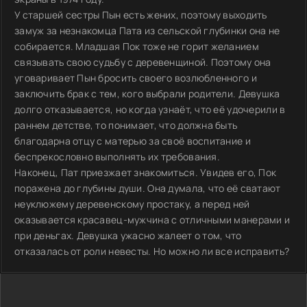
У старшей сестры Пын есть жених, поэтому выходить
замуж за незнакомца Пата из сельской глубинки она не
собирается. Младшая Пок тоже не горит желанием
связывать свою судьбу с деревенщиной. Поэтому она
уговаривает Пын бросить своего возлюбленного и
заключить брак с тем, кого выбрали родители. Девушка
долго отказывается, но когда узнаёт, что её удочерили в
раннем детстве, то понимает, что должна быть
благодарна отцу с матерью за своё воспитание и
беспрекословно выполнять их требования.
Наконец, Пат приезжает знакомиться. Увидев его, Пок
поражена до глубины души. Она думала, что её сватают
неуклюжему деревенскому простаку, а перед ней
оказывается красавец-мужчина с отличными манерами и
при деньгах. Девушка ужасно жалеет о том, что
отказалась от роли невесты. Но можно ли все исправить?