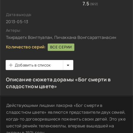
7.5
(922)
Дата выхода:
2013-05-13
Актеры:
Тхирадетх Вонгпуапан, Пичаккана Вонгсараттанасин
Количество серий:
ВСЕ СЕРИИ
Добавить в список
Описание сюжета дорамы «Бог смерти в
сладостном цвете»
Действующими лицами лакорна «Бог смерти в
сладостном цвете» являются представители двух семей,
когда-то договорившиеся поженить своих детей. Это уже
шестой ремейк теленовеллы, впервые вышедшей на
экраны в 1974 году.