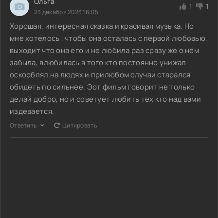
Ольга
1
1
23 декабря 2023 16:05
Хорошая, интересная сказка и красивая музыка. Но
мне хотелось , чтобы она осталась с первой любовью,
выходит что она его и не любила раз сразу же о нём
забыла, влюбилась в того кто постоянно унижал
оскорблял на людях и прилюбом случаи старался
обидеть по сильнее. Эот фильм говорит не только
делай добро, но и советует любить тех кто над вами
издевается.
Ответить
Цитировать