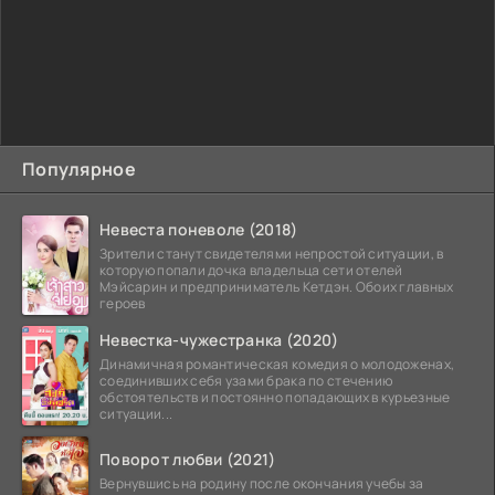
Популярное
Невеста поневоле (2018)
Зрители станут свидетелями непростой ситуации, в
которую попали дочка владельца сети отелей
Мэйсарин и предприниматель Кетдэн. Обоих главных
героев
Невестка-чужестранка (2020)
Динамичная романтическая комедия о молодоженах,
соединивших себя узами брака по стечению
обстоятельств и постоянно попадающих в курьезные
ситуации...
Поворот любви (2021)
Вернувшись на родину после окончания учебы за