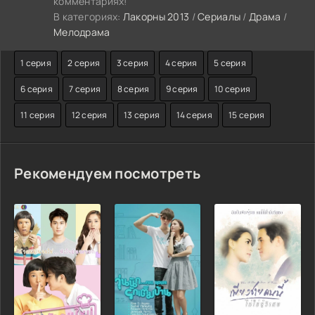
комментариях!
В категориях:
Лакорны 2013
/
Сериалы
/
Драма
/
Мелодрама
1 серия
2 серия
3 серия
4 серия
5 серия
6 серия
7 серия
8 серия
9 серия
10 серия
11 серия
12 серия
13 серия
14 серия
15 серия
Рекомендуем посмотреть