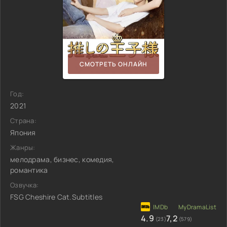
СМОТРЕТЬ ОНЛАЙН
Год:
2021
Страна:
Япония
Жанры:
мелодрама, бизнес, комедия,
романтика
Озвучка:
FSG Cheshire Cat.Subtitles
4.9
7,2
(23)
(579)