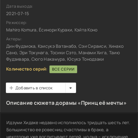
Дата выхода:
2021-07-15
Режиссер:
Mahiro Komura, Ёсинори Кураки, Кэйта Коно
Актеры:
Дин Фудзиока, Кэисукэ Ватанабэ, Сэи Сираиси, Хинако
Сано, Эри Токунага, Тосики Сэто, Манами Хига, Таию
Фудзивара, Сюго Накамура, Юсукэ Тонодзаки
Количество серий:
ВСЕ СЕРИИ
Добавить в список
Описание сюжета дорамы «Принц её мечты»
Идзуми Хидаке недавно исполнилось тридцать шесть лет.
Большинство ее ровесниц счастливы в браке, а
некоторые уже воспитывают детей, но она – исключение.