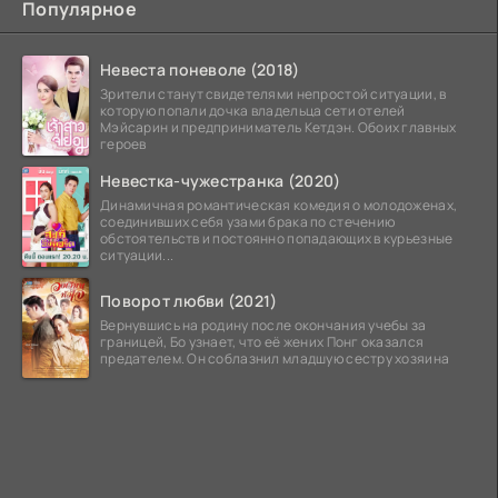
Популярное
Невеста поневоле (2018)
Зрители станут свидетелями непростой ситуации, в
которую попали дочка владельца сети отелей
Мэйсарин и предприниматель Кетдэн. Обоих главных
героев
Невестка-чужестранка (2020)
Динамичная романтическая комедия о молодоженах,
соединивших себя узами брака по стечению
обстоятельств и постоянно попадающих в курьезные
ситуации...
Поворот любви (2021)
Вернувшись на родину после окончания учебы за
границей, Бо узнает, что её жених Понг оказался
предателем. Он соблазнил младшую сестру хозяина