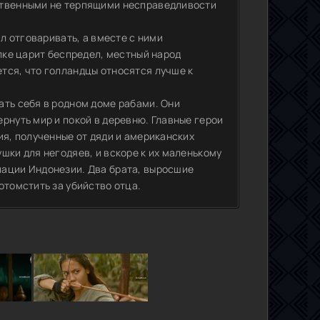
ственными не терпящими несправедливости
ал отговаривать, а вместе с ними
елке царит беспредел, местный народ
тся, что голландцы относятся лучше к
ать себя в родном доме рабами. Они
рнуть мир и покой в деревню. Главные герои
ия, полученные от дяди и американских
шки для негодяев, и вскоре к их маленькому
пации Индонезии. Два брата, выросшие
отомстить за убийство отца.