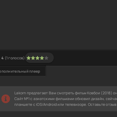
4
(
1
голосов)
1
2
3
4
5
ополнительный плеер
Lakorn предлагает Вам смотреть фильм Ковбои (2018) о
Сайт №1 с азиатскими фильмами обновил дизайн, сейча
планшете с iOS/Android или телевизоре. Оставьте отзы