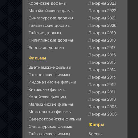
Корейские дорамы
Лакорны 2023
Малайзийские дорамы
Лакорны 2022
Сингапурские дорамы
Лакорны 2021
Тайваньские дорамы
Лакорны 2020
Тайские дорамы
Лакорны 2019
Филиппинские дорамы
Лакорны 2018
Японские дорамы
Лакорны 2017
Лакорны 2016
Фильмы
Лакорны 2015
Вьетнамские фильмы
Лакорны 2014
Гонконгские фильмы
Лакорны 2013
Индонезийские фильмы
Лакорны 2012
Китайские фильмы
Лакорны 2011
Корейские фильмы
Лакорны 2010
Малайзийские фильмы
Лакорны 2008
Монгольские фильмы
Лакорны 2006
Северокорейские фильмы
Жанры
Сингапурские фильмы
Тайваньские фильмы
Боевик