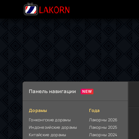
Панель навигации
Дорамы
Года
Гонконгские дорамы
Лакорны 2026
Индонезийские дорамы
Лакорны 2025
Китайские дорамы
Лакорны 2024