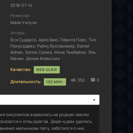
2018-07-14
Режиссер:
Майк Уилуэн
Актеры:
Ёси Сударсо, Арио Баю, Певита Пирс, Тио
Пакусадево, Рейну Буссемакер, Daniel
Adnan, Хэппи Салма, Миха Тамбайон, Эль
Маник, Донни Аламсьях
Качество:
WEB-DLRIP
350
0
Длительность:
102 МИН.
мия оккупантов ворвалась на родную землю
оказался и отец врагов. Дяде чудом удалось
аменил мальчикам папу, заботился о них,