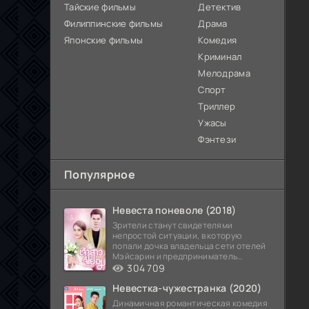
Тайские фильмы
Детектив
Филиппинские фильмы
Драма
Японские фильмы
Комедия
Криминал
Мелодрама
Спорт
Триллер
Ужасы
Фэнтези
Популярное
Невеста поневоле (2018)
Зрители станут свидетелями
непростой ситуации, в которую
попали дочка владельца сети отелей
Мэйсарин и предприниматель
Кетдэн. Обоих главных героев
304 709
Невестка-чужестранка (2020)
Динамичная романтическая комедия