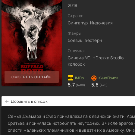
2018
Страна:
Сингапур, Индонезия
Жанры:
боевик, вестерн
Озвучка:
Синема УС, HDrezka Studio,
Колобок
СМОТРЕТЬ ОНЛАЙН
5.7
5.6
(1400)
(428)
Добавить в список
Семья Джамара и Суво принадлежала к яванской знати. Ар
братьев и принялась истреблять неугодных. В числе врагов 
спасти маленьких племянников и вывезти их в Америку. Он з