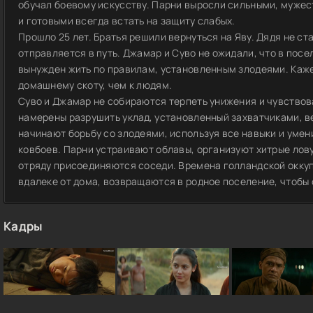
обучал боевому искусству. Парни выросли сильными, муже
и готовыми всегда встать на защиту слабых.
Прошло 25 лет. Братья решили вернуться на Яву. Дядя не ст
отправляется в путь. Джамар и Суво не ожидали, что в пос
вынужден жить по правилам, установленным злодеями. Каже
домашнему скоту, чем к людям.
Суво и Джамар не собираются терпеть унижения и чувствов
намерены разрушить уклад, установленный захватчиками, ве
начинают борьбу со злодеями, используя все навыки и умен
ковбоев. Парни устраивают облавы, организуют хитрые лову
отряду присоединяются соседи. Времена голландской окку
вдалеке от дома, возвращаются в родное поселение, чтобы 
Кадры