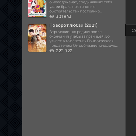
о молодоженах, соединивших себя
узами брака по стечению
обстоятельств и постоянно
попадающих в курьезные ситуации...
301 843
Поворот любви (2021)
С
Вернувшись на родину после
окончания учебы за границей, Бо
узнает, что её жених Понг оказался
предателем. Он соблазнил младшую
сестру хозяина
222 022