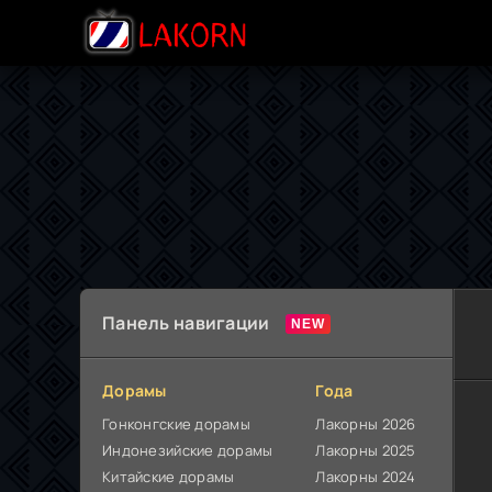
Панель навигации
Дорамы
Года
Гонконгские дорамы
Лакорны 2026
Индонезийские дорамы
Лакорны 2025
Китайские дорамы
Лакорны 2024