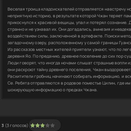
Веселая троица кладоискателей отправляется навстречу н
неприятную историю, в результате которой Чжан теряет пам
прикоснулся к красивой вещицы, упал и потерял сознание. Д
странно и не узнавал их. Они догадались, амнезия и неаде
воздействием силы, заключенной в артефакте. Поиски метод
загадочному озеру, расположенному у самой границы Гуанс
Из рассказов местных жителей приятели узнают, что по лег
деревня Яо. По преданию, древнее поселение до сих пор сущ
Люди говорят, что иногда ночами слышат страшные вопли из
они раскроют тайну древнего поселения, Чжан выздоровеет
Расхитители гробниц начинают собирать информацию, и вс
Се. Ребята отправляются в родовое поместье Цилин, где им
шокирующую информацию о предках Чжана.
3
(
3
голосов)
1
2
3
4
5