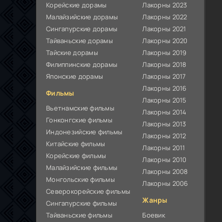
Корейские дорамы
Лакорны 2023
Малайзийские дорамы
Лакорны 2022
Сингапурские дорамы
Лакорны 2021
Тайваньские дорамы
Лакорны 2020
Тайские дорамы
Лакорны 2019
Филиппинские дорамы
Лакорны 2018
Японские дорамы
Лакорны 2017
Лакорны 2016
Фильмы
Лакорны 2015
Вьетнамские фильмы
Лакорны 2014
Гонконгские фильмы
Лакорны 2013
Индонезийские фильмы
Лакорны 2012
Китайские фильмы
Лакорны 2011
Корейские фильмы
Лакорны 2010
Малайзийские фильмы
Лакорны 2008
Монгольские фильмы
Лакорны 2006
Северокорейские фильмы
Жанры
Сингапурские фильмы
Тайваньские фильмы
Боевик