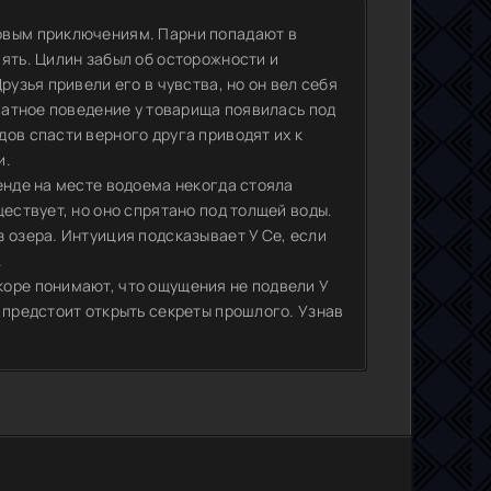
овым приключениям. Парни попадают в
ять. Цилин забыл об осторожности и
рузья привели его в чувства, но он вел себя
кватное поведение у товарища появилась под
ов спасти верного друга приводят их к
и.
енде на месте водоема некогда стояла
ествует, но оно спрятано под толщей воды.
 озера. Интуиция подсказывает У Се, если
.
коре понимают, что ощущения не подвели У
 предстоит открыть секреты прошлого. Узнав