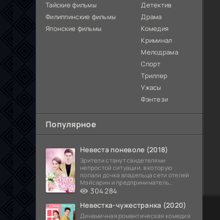
Тайские фильмы
Детектив
Филиппинские фильмы
Драма
Японские фильмы
Комедия
Криминал
Мелодрама
Спорт
Триллер
Ужасы
Фэнтези
Популярное
Невеста поневоле (2018)
Зрители станут свидетелями
непростой ситуации, в которую
попали дочка владельца сети отелей
Мэйсарин и предприниматель
Кетдэн. Обоих главных героев
304 284
Невестка-чужестранка (2020)
60
Динамичная романтическая комедия