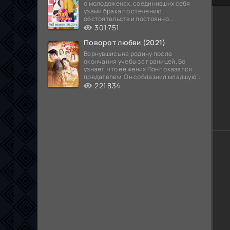
о молодоженах, соединивших себя
узами брака по стечению
обстоятельств и постоянно
попадающих в курьезные ситуации...
301 751
Поворот любви (2021)
Вернувшись на родину после
окончания учебы за границей, Бо
узнает, что её жених Понг оказался
предателем. Он соблазнил младшую
сестру хозяина
221 834