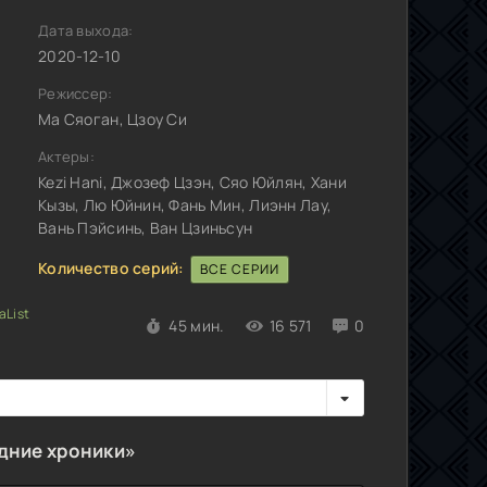
Дата выхода:
2020-12-10
Режиссер:
Ма Сяоган, Цзоу Си
Актеры:
Kezi Hani, Джозеф Цзэн, Сяо Юйлян, Хани
Кызы, Лю Юйнин, Фань Мин, Лиэнн Лау,
Вань Пэйсинь, Ван Цзиньсун
Количество серий:
ВСЕ СЕРИИ
45 мин.
16 571
0
дние хроники»