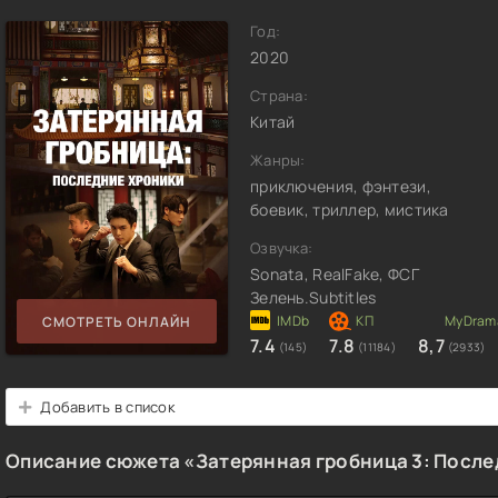
Год:
2020
Страна:
Китай
Жанры:
приключения, фэнтези,
боевик, триллер, мистика
Озвучка:
Sonata, RealFake, ФСГ
Зелень.Subtitles
СМОТРЕТЬ ОНЛАЙН
7.4
7.8
8,7
(145)
(11184)
(2933)
Добавить в список
Описание сюжета «Затерянная гробница 3: После