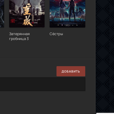
Затерянная
Сёстры
гробница 3
ДОБАВИТЬ