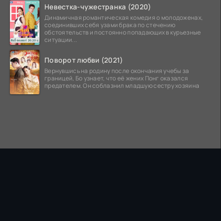
Невестка-чужестранка (2020)
Динамичная романтическая комедия о молодоженах,
соединивших себя узами брака по стечению
обстоятельств и постоянно попадающих в курьезные
ситуации...
Поворот любви (2021)
Вернувшись на родину после окончания учебы за
границей, Бо узнает, что её жених Понг оказался
предателем. Он соблазнил младшую сестру хозяина