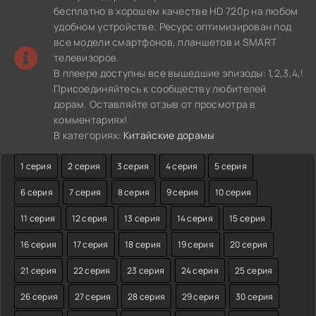
бесплатно в хорошем качестве HD 720p на любом
удобном устройстве. Ресурс оптимизирован под
все модели смартфонов, планшетов и SMART
телевизоров.
В плеере доступны все вышедшие эпизоды: 1,2,3,4,5,6,7,8,
Присоединяйтесь к сообществу любителей
дорам. Оставляйте отзыв от просмотра в
комментариях!
В категориях:
Китайские дорамы
1 серия
2 серия
3 серия
4 серия
5 серия
6 серия
7 серия
8 серия
9 серия
10 серия
11 серия
12 серия
13 серия
14 серия
15 серия
16 серия
17 серия
18 серия
19 серия
20 серия
21 серия
22 серия
23 серия
24 серия
25 серия
26 серия
27 серия
28 серия
29 серия
30 серия