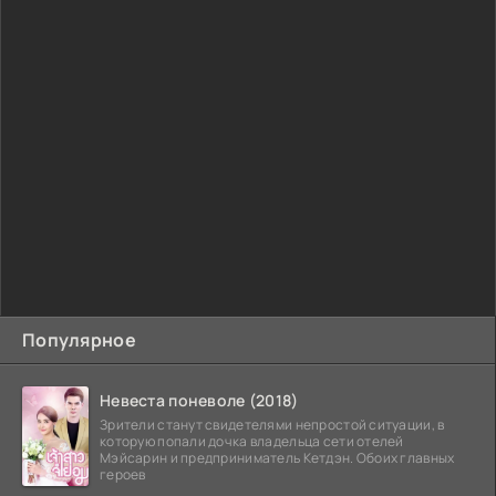
Популярное
Невеста поневоле (2018)
Зрители станут свидетелями непростой ситуации, в
которую попали дочка владельца сети отелей
Мэйсарин и предприниматель Кетдэн. Обоих главных
героев