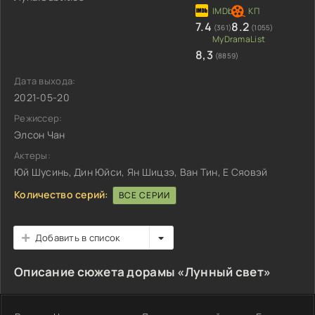
7.4
8.2
(361)
(1055)
8,3
(8859)
Дата выхода:
2021-05-20
Режиссер:
Элсон Чан
Актеры:
Юй Шусинь, Дин Юйси, Ян Шицзэ, Ван Тин, Е Сяовэй
Количество серий:
ВСЕ СЕРИИ
Добавить в список
Описание сюжета дорамы «Лунный свет»