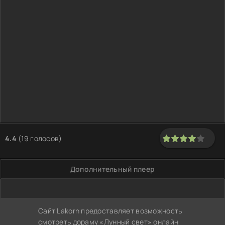
4.4
(
19
голосов)
80
1
2
3
4
5
Дополнительный плеер
Сайт Lakorn предоставляет возможность
смотреть дораму «Лунный свет» онлайн