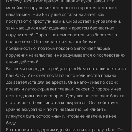
В эпоху Чосон император Ли вводит сухой закон. Его
малейшее нарушение немедленно карается жестоким
наказанием. Нам Ен лучше остальных знает, как
поступают с преступниками. Он работает в управлении,
занимающемся наблюдением и арестом бесчестных
нарушителей. Парень не сомневается, что борется за
бравое дело. Он отличается честолюбием и
преданностью, поэтому покорно выполняет любые
поручения начальства и не задумывается о последствиях
своих действий.
Во время очередного рейда отряд Нама наталкивается на
Кан Ро Су. У них нет достаточного количества прямых
доказательств для ее ареста. Она напоминает о своих
правах и легко скрывает главный секрет. В городе у нее
есть подпольная пивоварня. Девушка не сказочно богата
в отличие от большинства конкурентов. Она действует
крайне аккуратно и почти незаметно. Ее клиенты
клянутся быть осторожными, чтобы не навлечь на нее
беду.
Ен становится одержим идеей выяснить правду о Кан. Он