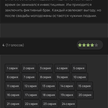
время он занимался инвестициями. Им приходится
заключить фиктивный брак. Каждый извлекает выгоду, но
после свадьбы молодожены остаются чужими людьми.
4
(
1
голосов)
80
1
2
3
4
5
1 серия
2 серия
3 серия
4 серия
5 серия
6 серия
7 серия
8 серия
9 серия
10 серия
11 серия
12 серия
13 серия
14 серия
15 серия
16 серия
17 серия
18 серия
19 серия
20 серия
21 серия
22 серия
23 серия
24 серия