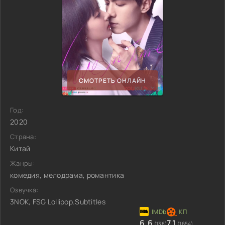
СМОТРЕТЬ ОНЛАЙН
Год:
2020
Страна:
Китай
Жанры:
комедия, мелодрама, романтика
Озвучка:
3NOK, FSG Lollipop.Subtitles
6.6
7.1
(138)
(1654)