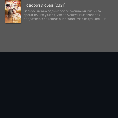
Поворот любви (2021)
Вернувшись на родину после окончания учебы за
границей, Бо узнает, что её жених Понг оказался
предателем. Он соблазнил младшую сестру хозяина