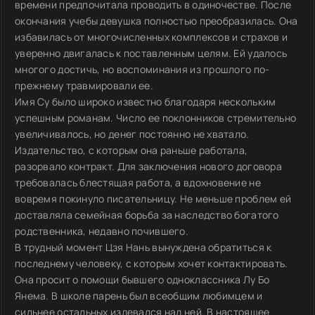
времени предпочитала проводить в одиночестве. После
окончания учебы девушка полностью преобразилась. Она
избавилась от многочисленных комплексов и страхов и
уверенно двигалась к поставленным целям. Ей удалось
многого достичь, но воспоминания из прошлого по-
прежнему травмировали ее.
Имя Су было широко известно благодаря нескольким
успешным романам. Число ее поклонников стремительно
увеличивалось, но денег постоянно не хватало.
Издательство, с которым она раньше работала,
разорвало контракт. Для заключения нового договора
требовалась блестящая работа, а вдохновение не
вовремя покинуло писательницу. Не меньше проблем ей
доставляла семейная борьба за наследство богатого
родственника, недавно почившего.
В трудный момент Цзя Нань вынуждена обратиться к
последнему человеку, с которым хочет контактировать.
Она просит о помощи бывшего одноклассника Лу Бо
Янема. В школе парень был всеобщим любимцем и
сильнее остальных издевался над ней. В настоящее