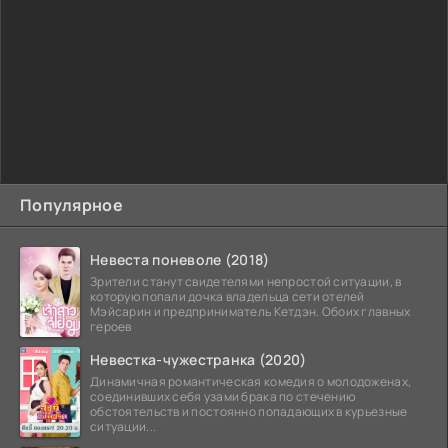
Популярное
Невеста поневоле (2018)
Зрители станут свидетелями непростой ситуации, в
которую попали дочка владельца сети отелей
Мэйсарин и предприниматель Кетдэн. Обоих главных
героев
Невестка-чужестранка (2020)
Динамичная романтическая комедия о молодоженах,
соединивших себя узами брака по стечению
обстоятельств и постоянно попадающих в курьезные
ситуации...