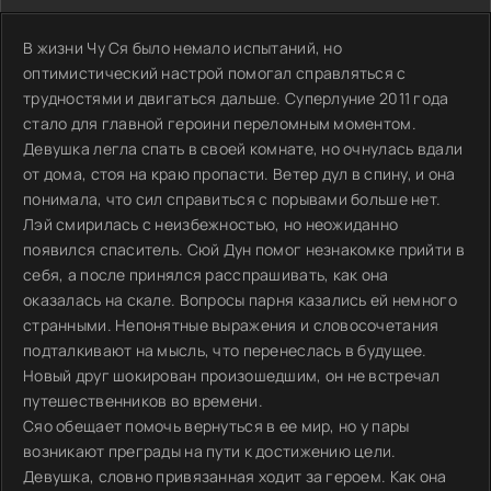
В жизни Чу Ся было немало испытаний, но
оптимистический настрой помогал справляться с
трудностями и двигаться дальше. Суперлуние 2011 года
стало для главной героини переломным моментом.
Девушка легла спать в своей комнате, но очнулась вдали
от дома, стоя на краю пропасти. Ветер дул в спину, и она
понимала, что сил справиться с порывами больше нет.
Лэй смирилась с неизбежностью, но неожиданно
появился спаситель. Сюй Дун помог незнакомке прийти в
себя, а после принялся расспрашивать, как она
оказалась на скале. Вопросы парня казались ей немного
странными. Непонятные выражения и словосочетания
подталкивают на мысль, что перенеслась в будущее.
Новый друг шокирован произошедшим, он не встречал
путешественников во времени.
Сяо обещает помочь вернуться в ее мир, но у пары
возникают преграды на пути к достижению цели.
Девушка, словно привязанная ходит за героем. Как она