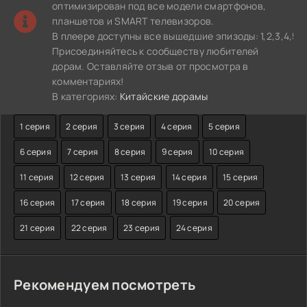
оптимизирован под все модели смартфонов,
планшетов и SMART телевизоров.
В плеере доступны все вышедшие эпизоды: 1,2,3,4,5,6
Присоединяйтесь к сообществу любителей
дорам. Оставляйте отзыв от просмотра в
комментариях!
В категориях:
Китайские дорамы
1 серия
2 серия
3 серия
4 серия
5 серия
6 серия
7 серия
8 серия
9 серия
10 серия
11 серия
12 серия
13 серия
14 серия
15 серия
16 серия
17 серия
18 серия
19 серия
20 серия
21 серия
22 серия
23 серия
24 серия
Рекомендуем посмотреть