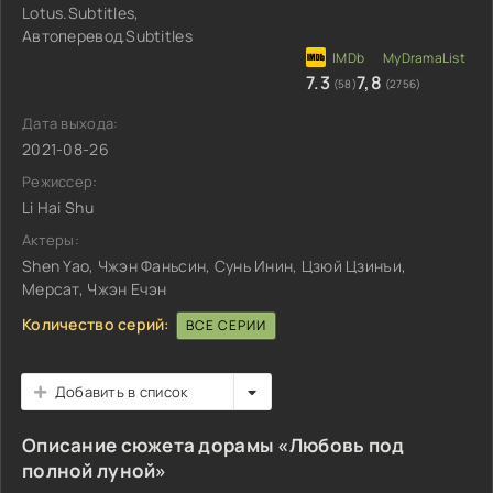
Lotus.Subtitles,
Автоперевод.Subtitles
7.3
7,8
(58)
(2756)
Дата выхода:
2021-08-26
Режиссер:
Li Hai Shu
Актеры:
Shen Yao, Чжэн Фаньсин, Сунь Инин, Цзюй Цзинъи,
Мерсат, Чжэн Ечэн
Количество серий:
ВСЕ СЕРИИ
Добавить в список
Описание сюжета дорамы «Любовь под
полной луной»