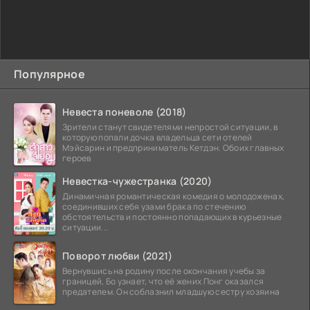
Популярное
Невеста поневоле (2018)
Зрители станут свидетелями непростой ситуации, в
которую попали дочка владельца сети отелей
Мэйсарин и предприниматель Кетдэн. Обоих главных
героев
Невестка-чужестранка (2020)
Динамичная романтическая комедия о молодоженах,
соединивших себя узами брака по стечению
обстоятельств и постоянно попадающих в курьезные
ситуации...
Поворот любви (2021)
Вернувшись на родину после окончания учебы за
границей, Бо узнает, что её жених Понг оказался
предателем. Он соблазнил младшую сестру хозяина