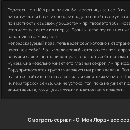
Родители Чэнь Юю решили судьбу наследницы за нее. В их 
династический брак. Их дочери предстоит выйти замуж за з
причастность к высшему обществу и притворяется обыкнове
стал частым гостем во дворце. Большинство подданных имп
советник на самом деле.
Непредсказуемый правитель ведет себя холодно и отстране
наедине с собой. Чэнь после свадьбы становится полноправ
времени даром, она начинает устанавливать собственные п
мужем. Она невольно узнает его главный секрет. Им приход
Лорд притворяется другим человеком не ради веселья. Под
пытается найти виновника нескольких жестоких убийств. Тр
императорской семье. Суй не успокоится, пока не узнает пр
единственная, кому Цянь может по-настоящему доверять.
Смотреть сериал «О, Мой Лорд» все сер