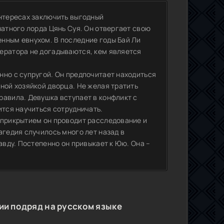
интересах заключить выгодный
натного лорда Цянь Суя. Он отвергает свою
нным евнухом. В последние годы Бай Ли
ератора не догадываются, кем является
нно с супругой. Он предпочитает находиться
ной хозяйкой дворца. Не желая тратить
равила. Девушка вступает в конфликт с
ится научиться сотрудничать.
 прикрытием он проводит расследование и
агедия случилось много лет назад в
авду. Постепенно он привыкает к Юю. Она –
ии подряд на русском языке