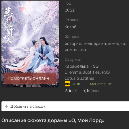
Год:
2022
Страна:
Китай
Жанры:
история, мелодрама, комедия,
романтика
Озвучка:
Карамелька, FSG
Dilemma.Subtitles, FSG
Lotus.Subtitles
СМОТРЕТЬ ОНЛАЙН
7.4
7,5
(17)
(1194)
Добавить в список
Описание сюжета дорамы «О, Мой Лорд»