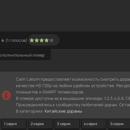
4
(
1
голосов)
1
2
3
4
5
ополнительный плеер
Сайт Lakorn предоставляет возможность смотреть дора
качестве HD 720p на любом удобном устройстве. Ресур
планшетов и SMART телевизоров.
В плеере доступны все вышедшие эпизоды: 1,2,3,4,5,6,7,8,9,
Присоединяйтесь к сообществу любителей дорам. Остав
В категориях:
Китайские дорамы
1 серия
2 серия
3 серия
4 серия
5 серия