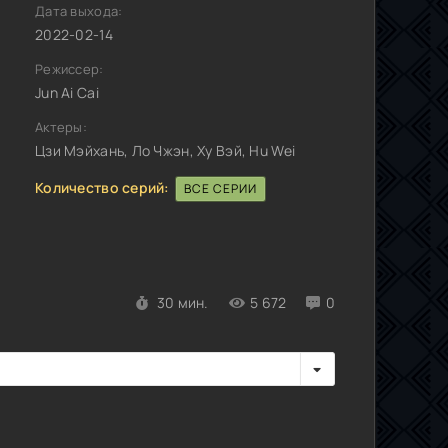
Дата выхода:
2022-02-14
Режиссер:
Jun Ai Cai
Актеры:
Цзи Мэйхань, Ло Чжэн, Ху Вэй, Hu Wei
Количество серий:
ВСЕ СЕРИИ
30 мин.
5 672
0