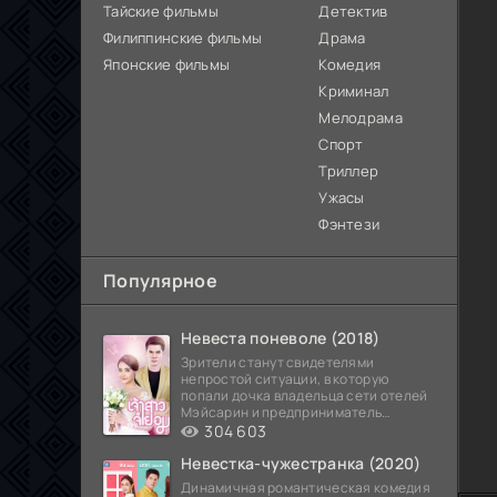
Тайские фильмы
Детектив
Филиппинские фильмы
Драма
Японские фильмы
Комедия
Криминал
Мелодрама
Спорт
Триллер
Ужасы
Фэнтези
Популярное
Невеста поневоле (2018)
Зрители станут свидетелями
непростой ситуации, в которую
попали дочка владельца сети отелей
Мэйсарин и предприниматель
Кетдэн. Обоих главных героев
304 603
Невестка-чужестранка (2020)
Динамичная романтическая комедия