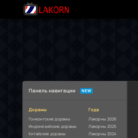
Панель навигации
Дорамы
Года
Гонконгские дорамы
Лакорны 2026
Индонезийские дорамы
Лакорны 2025
Китайские дорамы
Лакорны 2024