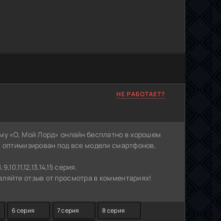
НЕ РАБОТАЕТ?
му «О, Мой Лорд» онлайн бесплатно в хорошем
с оптимизирован под все модели смартфонов,
10,11,12,13,14,15 серия.
ляйте отзыв от просмотра в комментариях!
6 серия
7 серия
8 серия