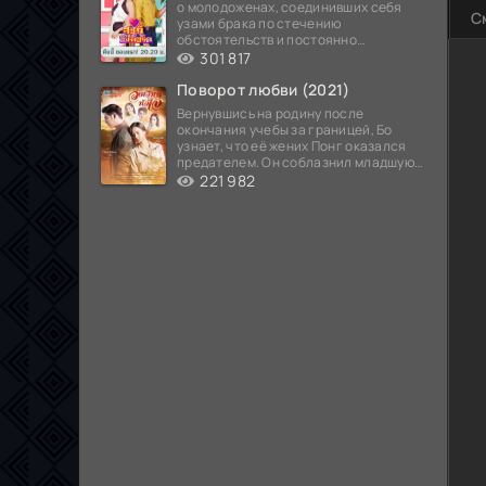
о молодоженах, соединивших себя
С
узами брака по стечению
обстоятельств и постоянно
попадающих в курьезные ситуации...
301 817
Поворот любви (2021)
Вернувшись на родину после
окончания учебы за границей, Бо
узнает, что её жених Понг оказался
предателем. Он соблазнил младшую
сестру хозяина
221 982