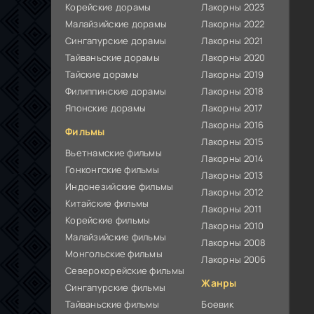
Корейские дорамы
Лакорны 2023
Малайзийские дорамы
Лакорны 2022
Сингапурские дорамы
Лакорны 2021
Тайваньские дорамы
Лакорны 2020
Тайские дорамы
Лакорны 2019
Филиппинские дорамы
Лакорны 2018
Японские дорамы
Лакорны 2017
Лакорны 2016
Фильмы
Лакорны 2015
Вьетнамские фильмы
Лакорны 2014
Гонконгские фильмы
Лакорны 2013
Индонезийские фильмы
Лакорны 2012
Китайские фильмы
Лакорны 2011
Корейские фильмы
Лакорны 2010
Малайзийские фильмы
Лакорны 2008
Монгольские фильмы
Лакорны 2006
Северокорейские фильмы
Жанры
Сингапурские фильмы
Тайваньские фильмы
Боевик