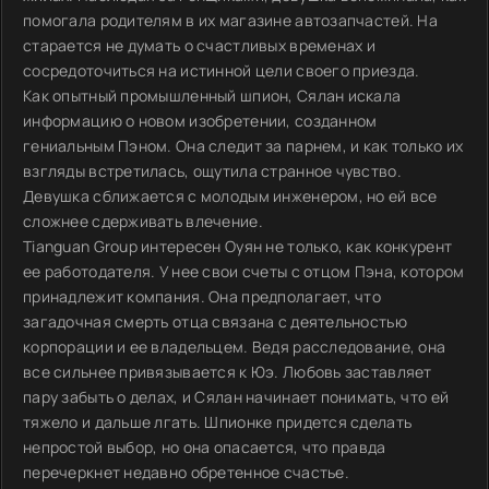
помогала родителям в их магазине автозапчастей. На
старается не думать о счастливых временах и
сосредоточиться на истинной цели своего приезда.
Как опытный промышленный шпион, Сялан искала
информацию о новом изобретении, созданном
гениальным Пэном. Она следит за парнем, и как только их
взгляды встретилась, ощутила странное чувство.
Девушка сближается с молодым инженером, но ей все
сложнее сдерживать влечение.
Tianguan Group интересен Оуян не только, как конкурент
ее работодателя. У нее свои счеты с отцом Пэна, котором
принадлежит компания. Она предполагает, что
загадочная смерть отца связана с деятельностью
корпорации и ее владельцем. Ведя расследование, она
все сильнее привязывается к Юэ. Любовь заставляет
пару забыть о делах, и Сялан начинает понимать, что ей
тяжело и дальше лгать. Шпионке придется сделать
непростой выбор, но она опасается, что правда
перечеркнет недавно обретенное счастье.