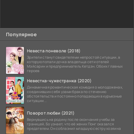
Популярное
Невеста поневоле (2018)
Зрители станут свидетелями непростой ситуации, в
которую попали дочка владельца сети отелей
Мэйсарин и предприниматель Кетдэн. Обоих главных
героев
Невестка-чужестранка (2020)
Динамичная романтическая комедия о молодоженах,
соединивших себя узами брака по стечению
обстоятельств и постоянно попадающих в курьезные
ситуации...
Поворот любви (2021)
Вернувшись на родину после окончания учебы за
границей, Бо узнает, что её жених Понг оказался
предателем. Он соблазнил младшую сестру хозяина