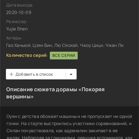
Дата выхода:
2020-10-09
Режиссер:
Yujie Shen
Актеры:
Гао Ханьюй, Цзян Бин, Лю Сяохай, Чжоу Цици, Чжан Ли
Количество серий:
ВСЕ СЕРИИ
Добавить в список
Описание сюжета дорамы «Покоряя
вершины»
Оуян с детства обожает машины и не пропускает ни одной
гонки. На старте выстроились участники соревнований, и
Сялан почувствовала, как адреналин закипает в ее
жилах. Наблюдая за гонщиками, девушка вспоминала, как