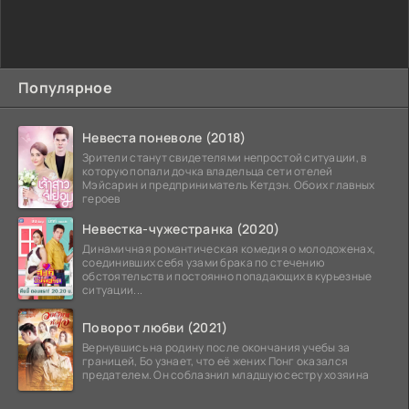
Популярное
Невеста поневоле (2018)
Зрители станут свидетелями непростой ситуации, в
которую попали дочка владельца сети отелей
Мэйсарин и предприниматель Кетдэн. Обоих главных
героев
Невестка-чужестранка (2020)
Динамичная романтическая комедия о молодоженах,
соединивших себя узами брака по стечению
обстоятельств и постоянно попадающих в курьезные
ситуации...
Поворот любви (2021)
Вернувшись на родину после окончания учебы за
границей, Бо узнает, что её жених Понг оказался
предателем. Он соблазнил младшую сестру хозяина