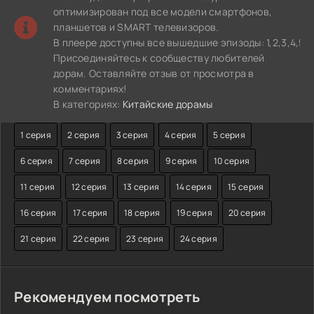
оптимизирован под все модели смартфонов,
планшетов и SMART телевизоров.
В плеере доступны все вышедшие эпизоды: 1,2,3,4,5,6,7,8,
Присоединяйтесь к сообществу любителей
дорам. Оставляйте отзыв от просмотра в
комментариях!
В категориях:
Китайские дорамы
1 серия
2 серия
3 серия
4 серия
5 серия
6 серия
7 серия
8 серия
9 серия
10 серия
11 серия
12 серия
13 серия
14 серия
15 серия
16 серия
17 серия
18 серия
19 серия
20 серия
21 серия
22 серия
23 серия
24 серия
Рекомендуем посмотреть