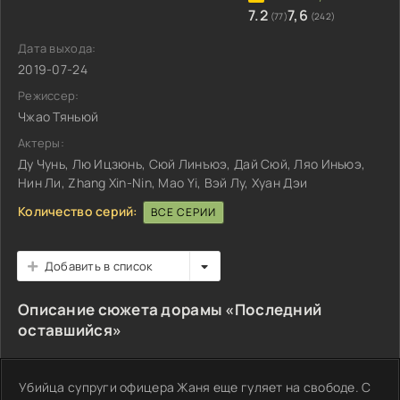
7.2
7,6
(77)
(242)
Дата выхода:
2019-07-24
Режиссер:
Чжао Тяньюй
Актеры:
Ду Чунь, Лю Ицзюнь, Сюй Линъюэ, Дай Сюй, Ляо Иньюэ,
Нин Ли, Zhang Xin-Nin, Mao Yi, Вэй Лу, Хуан Дэи
Количество серий:
ВСЕ СЕРИИ
Добавить в список
Описание сюжета дорамы «Последний
оставшийся»
Убийца супруги офицера Жаня еще гуляет на свободе. С