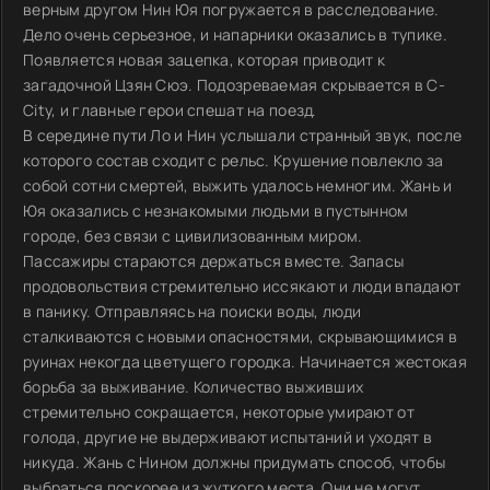
верным другом Нин Юя погружается в расследование.
Дело очень серьезное, и напарники оказались в тупике.
Появляется новая зацепка, которая приводит к
загадочной Цзян Сюэ. Подозреваемая скрывается в C-
City, и главные герои спешат на поезд.
В середине пути Ло и Нин услышали странный звук, после
которого состав сходит с рельс. Крушение повлекло за
собой сотни смертей, выжить удалось немногим. Жань и
Юя оказались с незнакомыми людьми в пустынном
городе, без связи с цивилизованным миром.
Пассажиры стараются держаться вместе. Запасы
продовольствия стремительно иссякают и люди впадают
в панику. Отправляясь на поиски воды, люди
сталкиваются с новыми опасностями, скрывающимися в
руинах некогда цветущего городка. Начинается жестокая
борьба за выживание. Количество выживших
стремительно сокращается, некоторые умирают от
голода, другие не выдерживают испытаний и уходят в
никуда. Жань с Нином должны придумать способ, чтобы
выбраться поскорее из жуткого места. Они не могут