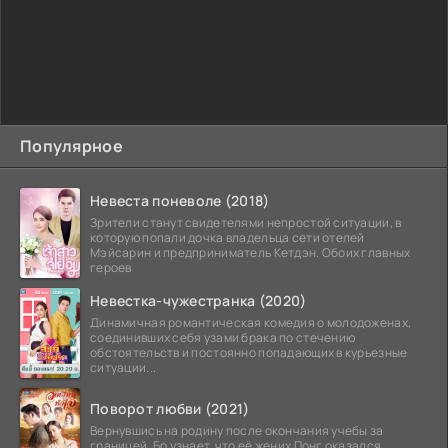
Популярное
Невеста поневоле (2018)
Зрители станут свидетелями непростой ситуации, в
которую попали дочка владельца сети отелей
Мэйсарин и предприниматель Кетдэн. Обоих главных
героев
Невестка-чужестранка (2020)
Динамичная романтическая комедия о молодоженах,
соединивших себя узами брака по стечению
обстоятельств и постоянно попадающих в курьезные
ситуации...
Поворот любви (2021)
Вернувшись на родину после окончания учебы за
границей, Бо узнает, что её жених Понг оказался