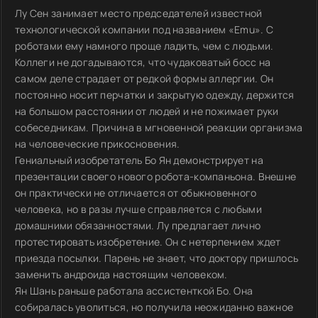
Лу Сен занимает место председателей известной
технологической компании под названием «Emu». С
роботами ему намного проще ладить, чем с людьми.
Коллеги не догадываются, что чудаковатый босс на
самом деле страдает от редкой формы аллергии. Он
постоянно носит перчатки и закрытую одежду, держится
на большом расстоянии от людей и не пожимает руки
собеседникам. Причина в мгновенной реакции организма
на человеческие прикосновения.
Гениальный изобретатель Бо Ян демонстрирует на
презентации своего нового робота-компаньона. Внешне
он практически не отличается от обыкновенного
человека, но в разы лучше справляется с любыми
домашними обязанностями. Лу предлагает лично
протестировать изобретение. Он с нетерпением ждет
приезда посылки. Парень не знает, что доктору пришлось
заменить андроида настоящим человеком.
Ян Шань раньше работала ассистенткой Бо. Она
собиралась уволиться, но получила неожиданно важное