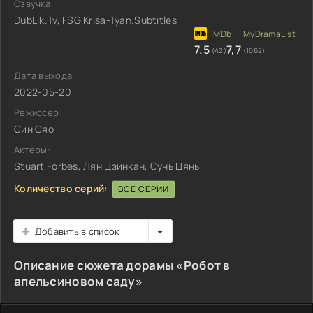
Озвучка:
DubLik.Tv, FSG Krisa-Tyan.Subtitles
7.5
7,7
(42)
(1062)
Дата выхода:
2022-05-20
Режиссер:
Син Сяо
Актеры:
Stuart Forbes, Лян Цзинкан, Сунь Цянь
Количество серий:
ВСЕ СЕРИИ
Добавить в список
Описание сюжета дорамы «Робот в
апельсиновом саду»