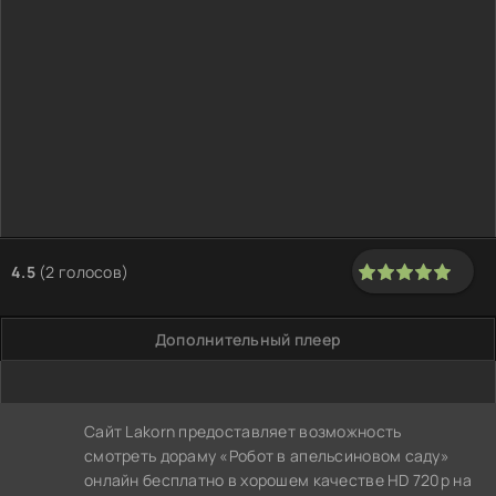
4.5
(
2
голосов)
100
1
2
3
4
5
Дополнительный плеер
Сайт Lakorn предоставляет возможность
смотреть дораму «Робот в апельсиновом саду»
онлайн бесплатно в хорошем качестве HD 720p на