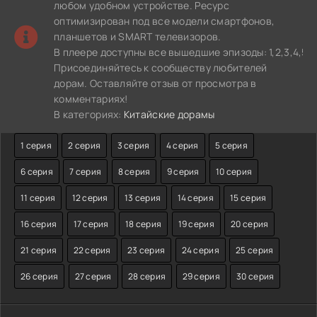
любом удобном устройстве. Ресурс
оптимизирован под все модели смартфонов,
планшетов и SMART телевизоров.
В плеере доступны все вышедшие эпизоды: 1,2,3,4,5,6,7,8
Присоединяйтесь к сообществу любителей
дорам. Оставляйте отзыв от просмотра в
комментариях!
В категориях:
Китайские дорамы
1 серия
2 серия
3 серия
4 серия
5 серия
6 серия
7 серия
8 серия
9 серия
10 серия
11 серия
12 серия
13 серия
14 серия
15 серия
16 серия
17 серия
18 серия
19 серия
20 серия
21 серия
22 серия
23 серия
24 серия
25 серия
26 серия
27 серия
28 серия
29 серия
30 серия