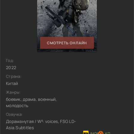
СМОТРЕТЬ ОНЛАЙН
Год:
2022
Страна:
Китай
Жанры:
боевик, драма, военный,
молодость
Озвучка:
Дораманутая / W³: voices, FSG LD-
Asia.Subtitles