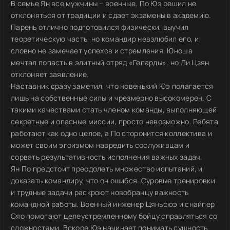
В семье Ян все мужчины – военные. По Юэ решил не
отклоняться от традиции и сдает экзамены в академию.
Парень отлично подготовился физически, выучил
теоретическую часть, но командир невзлюбил его, и
словно не замечает успехов и стремления. Юноша
мечтал попасть в элитный отряд «Гепарды», но Ли Цзян
отклоняет заявление.
Наставник сразу заметил, что новенький Юэ полагается
лишь на собственные силы и чрезмерно высокомерен. С
такими качествами стать членом команды, выполняющей
секретные и опасные миссии, просто невозможно. Ребята
работают как одно целое, а По сторонится коллектива и
может своим эгоизмом навредить сослуживцам и
сорвать результативность исполнения важных задач.
Ян По предстоит преодолеть множество испытаний, и
доказать командиру, что он ошибся. Суровые тренировки
и трудные задачи раскроют новобранцу важность
командной работы. Военный инженер Цяньсюэ и снайпер
Сяо помогают целеустремленному бойцу справляться со
сложностями. Вскоре Юэ начинает понимать сущность