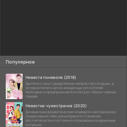
Популярное
Невеста поневоле (2018)
Зрители станут свидетелями непростой ситуации, в
которую попали дочка владельца сети отелей
Мэйсарин и предприниматель Кетдэн. Обоих главных
героев
Невестка-чужестранка (2020)
Динамичная романтическая комедия о молодоженах,
соединивших себя узами брака по стечению
обстоятельств и постоянно попадающих в курьезные
ситуации...