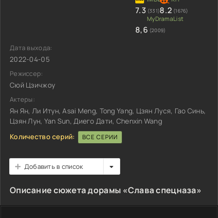
7.3
8.2
(331)
(1676)
8,6
(2009)
Дата выхода:
2022-04-05
Режиссер:
Сюй Цзичжоу
Актеры:
Ян Ян, Ли Итун, Asai Meng, Tong Yang, Цзян Луся, Гао Синь,
Цзян Лун, Yan Sun, Диего Дати, Chenxin Wang
Количество серий:
ВСЕ СЕРИИ
Добавить в список
Описание сюжета дорамы «Слава спецназа»