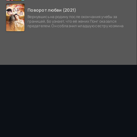
Поворот любви (2021)
Вернувшись на родину после окончания учебы за
границей, Бо узнает, что её жених Понг оказался
предателем. Он соблазнил младшую сестру хозяина