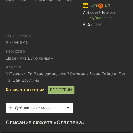
7.3
7.8
(220)
(1922)
8,4
(10889)
Дата выхода:
2021-08-16
Режиссер:
Дерек Хуэй, Лю Ханьян
Актеры:
У Сюаньи, Би Вэньцзюнь, Чжай Сяовэнь, Чжан Байцзя, Лю
Тэ, Ван Цзылинь
Количество серий:
ВСЕ СЕРИИ
Добавить в список
Описание сюжета «Сластена»