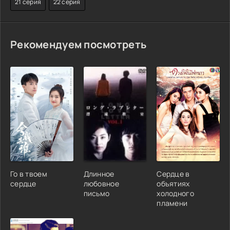
21 серия
22 серия
Рекомендуем посмотреть
Го в твоем
Длинное
Сердце в
сердце
любовное
объятиях
письмо
холодного
пламени