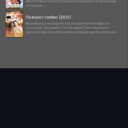
обстоятельств и постоянно попадающих в курьезные
ситуации...
Поворот любви (2021)
Вернувшись на родину после окончания учебы за
границей, Бо узнает, что её жених Понг оказался
предателем. Он соблазнил младшую сестру хозяина