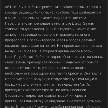
Ай Цзин Чу заработал репутацию лучшего стоматолога в
городе. Выдающийся специалист блестяще разбирается
в медицине и легко находит подход к пациентам.
Параллельно он преподает в институте Дунху. За ним
толпами тянутся восхищенные студентки, мечтающие
заполучить сердце холодного и привлекательного
профессора. Его заинтересовывает молодая девушка,
недавно пришедшая на прием. Их первая встреча прошла
не лучшим образом, а вторая подлила масла в огонь.
Цзэн Ли работает библиотекарем. Она всегда стеснялась
своих зубов. Чрезмерная любовь к сладкому испортила
их внешний вид. Мать уговорила девушку пройти
необходимые процедуры и поставить брекеты. Она пошла
к первому попавшемуся доктору в частную клинику и с
большим удивлением поняла, что перед ней Ай. Им
приходится часто беседовать во время сеансов.
Стоматолог перестает скрывать свой интерес и
приглашает пациентку на свидание. Она готова дать ему
шанс. В последний момент судьба преподносит ей новое