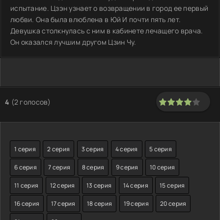
испытание. Цзэн узнает о возвращении в город ее первый
любви. Она была влюблена в Юй И почти пять лет.
Девушка столкнулась с ним в кабинете лечащего врача.
Он оказался лучшим другом Цзин Чу.
4
(
2
голосов)
80
1
2
3
4
5
1 серия
2 серия
3 серия
4 серия
5 серия
6 серия
7 серия
8 серия
9 серия
10 серия
11 серия
12 серия
13 серия
14 серия
15 серия
16 серия
17 серия
18 серия
19 серия
20 серия