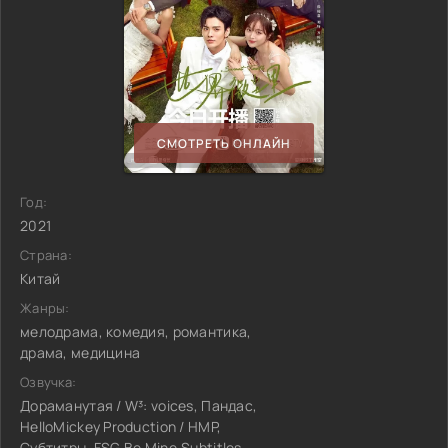
СМОТРЕТЬ ОНЛАЙН
Год:
2021
Страна:
Китай
Жанры:
мелодрама, комедия, романтика,
драма, медицина
Озвучка:
Дораманутая / W³: voices, Пандас,
HelloMickey Production / HMP,
Субтитры, FSG Be Mine.Subtitles