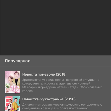
Популярное
Невеста поневоле (2018)
Зрители станут свидетелями непростой ситуации, в
которую попали дочка владельца сети отелей
Мэйсарин и предприниматель Кетдэн. Обоих главных
героев
Невестка-чужестранка (2020)
Динамичная романтическая комедия о молодоженах,
соединивших себя узами брака по стечению