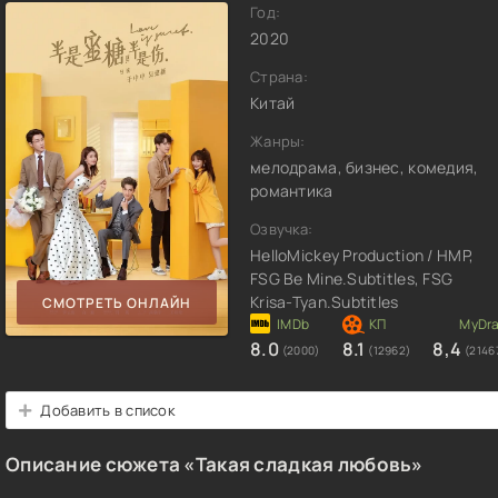
Год:
2020
Страна:
Китай
Жанры:
мелодрама, бизнес, комедия,
романтика
Озвучка:
HelloMickey Production / HMP,
FSG Be Mine.Subtitles, FSG
Krisa-Tyan.Subtitles
СМОТРЕТЬ ОНЛАЙН
8.0
8.1
8,4
(2000)
(12962)
(2146
Добавить в список
Описание сюжета «Такая сладкая любовь»