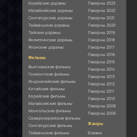
Корейские дорамы
Лакорны 2023
Малайзийские дорамы
Лакорны 2022
Сингапурские дорамы
Лакорны 2021
Тайваньские дорамы
Лакорны 2020
Тайские дорамы
Лакорны 2019
Филиппинские дорамы
Лакорны 2018
Японские дорамы
Лакорны 2017
Лакорны 2016
Фильмы
Лакорны 2015
Вьетнамские фильмы
Лакорны 2014
Гонконгские фильмы
Лакорны 2013
Индонезийские фильмы
Лакорны 2012
Китайские фильмы
Лакорны 2011
Корейские фильмы
Лакорны 2010
Малайзийские фильмы
Лакорны 2008
Монгольские фильмы
Лакорны 2006
Северокорейские фильмы
Жанры
Сингапурские фильмы
Тайваньские фильмы
Боевик