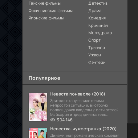
Тайские фильмы
Детектив
Филиппинские фильмы
Драма
Японские фильмы
Комедия
Криминал
Мелодрама
Спорт
Триллер
Ужасы
Фэнтези
Популярное
Невеста поневоле (2018)
Зрители станут свидетелями
непростой ситуации, в которую
попали дочка владельца сети отелей
Мэйсарин и предприниматель
Кетдэн. Обоих главных героев
304 146
Невестка-чужестранка (2020)
100
Динамичная романтическая комедия