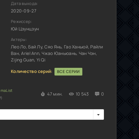
Дата выхода:
2020-09-27
Режиссер:
Юй Цзунцзун
Актеры:
Лео Ло, Бай Лу, Сяо Янь, Гао Ханьюй, Райли
Ван, Ariel Ann, Чжао Юаньюань, Чан Чэн,
Zijing Guan, Yi Qi
Количество серий:
ВСЕ СЕРИИ
47 мин.
10 543
0
7)