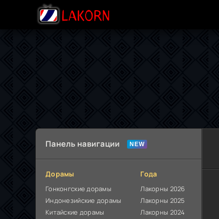
Панель навигации
Дорамы
Года
Гонконгские дорамы
Лакорны 2026
Индонезийские дорамы
Лакорны 2025
Китайские дорамы
Лакорны 2024