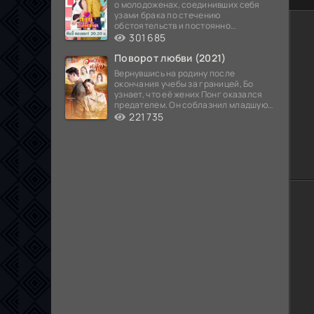
о молодоженах, соединивших себя
узами брака по стечению
обстоятельств и постоянно
попадающих в курьезные ситуации...
301 685
Поворот любви (2021)
Вернувшись на родину после
окончания учебы за границей, Бо
узнает, что её жених Понг оказался
предателем. Он соблазнил младшую
сестру хозяина
221 735