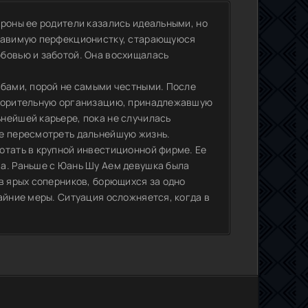
ороны ее родители казались идеальными, но
правимую перфекционистку, старающуюся
бовью и заботой. Она восхищалась
обами, порой не самыми честными. После
творительную организацию, принадлежавшую
нейшей карьере, пока не случилась
ее пересмотреть дальнейшую жизнь.
отать в крупной инвестиционной фирме. Ее
а. Раньше с Юань Шу Аем девушка была
в ярых соперников, борющихся за одно
айние меры. Ситуация осложняется, когда в