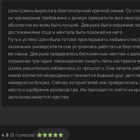
Цзян Цзюнь выросла в благополучной крепкой семье. Со ст
их чрезмерные требования к дочери превратили ее в неис
абсолютно во всем быть лучшей. Девушка была окружена лю
достижениями отца и мечтала быть похожей на него.
Путь к успеху Цзян была готова прокладывать любыми спос
окончания университета она устроилась работать в благо
ее семье. Девушка предавалась бесконечным мечтам о даль
серьезная трагедия. Неожиданная смерть папы заставила 
Цзюнь решительно избавилась от прошлого. Она начала раб
новой коллегой неожиданно становится бывший друг детств
невероятно близка. Сейчас из приятелей они превратились 
место и одобрение руководства. Им приходится пойти на кр
дело вмешиваются чувства.
4.8
(
6
голосов)
1
2
3
4
5