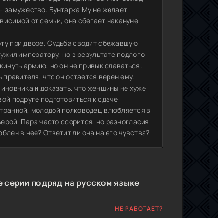
– замужество. Бунтарка Му не желает
висимой от семьи, она сбегает накануне
ту при дворе. Судьба сводит сбежавшую
лужил императору, но в результате подлого
кинуть армию, но он не привык сдаваться.
 правителя, что он остается верен ему.
иновника и доказать, что женщины не хуже
вой подруге подготовиться к сдаче
странной, молодой полководец влюбляется в
ьерой. Пара часто ссорится, но разногласия
блен в нее? Ответит ли она на его чувства?
 серии подряд на русском языке
НЕ РАБОТАЕТ?