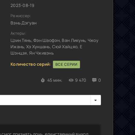
2023-08-19
Режиссер:
Вэнь Дэгуан
Актеры:
Цзин Тянь, Фэн Шаофэн, Ван Ликунь, Чжоу
Ижань, Хэ Хуншань, Сюй Хайцяо, Е
Шэнцзя, Ян Чживэнь
Количество серий:
ВСЕ СЕРИИ
45 мин.
9 470
0
»
е смог признать дочь, единственный выход