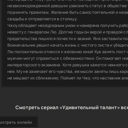
незаконнорожденной девушки узаконить статус в обществе 
подчинять правилам. Желание быть самостоятельной и неза
свадьбы и отправляется в столицу.
Чжоу обладает незаурядным умом и намерена получить рабо
невесту с генералом Лю. Долгие годы он верой и правдой с
предательства лишился почести и званий. Яня заставили по
Военачальник решил начать жизнь с чистого листа и убедить
Лю положительно отнесся к желанию юной Хуа занять пост ч
мужчин могут справиться с обязанностями. Он помогает но
императорского экзамена. Хотя девушка кажется немного 
нее. Му не замечает его чувства, ее мысли заняты лишь кар
не мешают их сближению. Поймет ли Чжо, что наставник влю
Смотреть сериал «Удивительный талант» все
мотреть онлайн