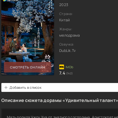
2023
Страна:
Китай
Жанры:
мелодрама
Озвучка:
DubLik.Tv
СМОТРЕТЬ ОНЛАЙН
7.4
(142)
Добавить в список
Описание сюжета дорамы «Удивительный талант
Мать родила Чжоу Хуа от знатного господина. Аристократ н