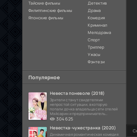
Тайские фильмы
Детектив
Филиппинские фильмы
Драма
Японские фильмы
Комедия
Криминал
Мелодрама
Спорт
Триллер
Ужасы
Фэнтези
Популярное
Невеста поневоле (2018)
Зрители станут свидетелями
непростой ситуации, в которую
попали дочка владельца сети отелей
Мэйсарин и предприниматель
Кетдэн. Обоих главных героев
304 625
Невестка-чужестранка (2020)
С
Динамичная романтическая комедия