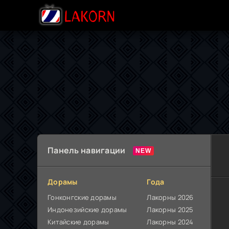
Панель навигации
Дорамы
Года
Гонконгские дорамы
Лакорны 2026
Индонезийские дорамы
Лакорны 2025
Китайские дорамы
Лакорны 2024