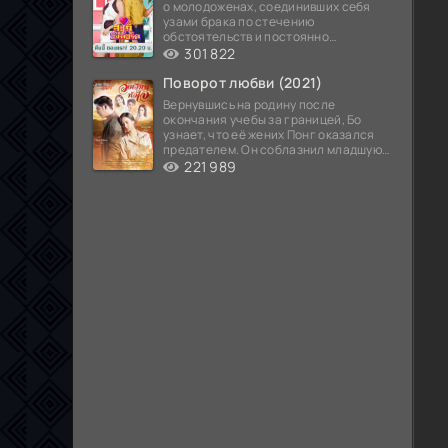
о молодоженах, соединивших себя
узами брака по стечению
обстоятельств и постоянно
попадающих в курьезные ситуации...
301 822
Поворот любви (2021)
Вернувшись на родину после
окончания учебы за границей, Бо
узнает, что её жених Понг оказался
предателем. Он соблазнил младшую
сестру хозяина
221 989