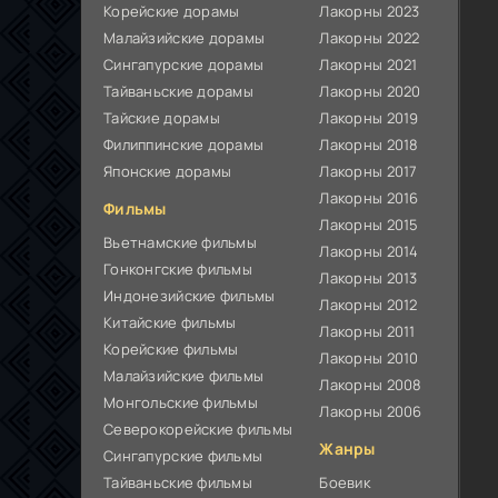
Корейские дорамы
Лакорны 2023
Малайзийские дорамы
Лакорны 2022
Сингапурские дорамы
Лакорны 2021
Тайваньские дорамы
Лакорны 2020
Тайские дорамы
Лакорны 2019
Филиппинские дорамы
Лакорны 2018
Японские дорамы
Лакорны 2017
Лакорны 2016
Фильмы
Лакорны 2015
Вьетнамские фильмы
Лакорны 2014
Гонконгские фильмы
Лакорны 2013
Индонезийские фильмы
Лакорны 2012
Китайские фильмы
Лакорны 2011
Корейские фильмы
Лакорны 2010
Малайзийские фильмы
Лакорны 2008
Монгольские фильмы
Лакорны 2006
Северокорейские фильмы
Жанры
Сингапурские фильмы
Тайваньские фильмы
Боевик