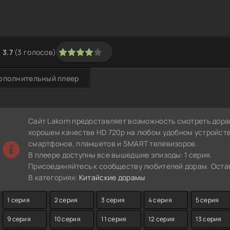
3.7
(
3
голосов)
1
2
3
4
5
ополнительный плеер
Сайт Lakorn предоставляет возможность смотреть дора
хорошем качестве HD 720p на любом удобном устройств
смартфонов, планшетов и SMART телевизоров.
В плеере доступны все вышедшие эпизоды: 1 серия.
Присоединяйтесь к сообществу любителей дорам. Остав
В категориях:
Китайские дорамы
1 серия
2 серия
3 серия
4 серия
5 серия
9 серия
10 серия
11 серия
12 серия
13 серия