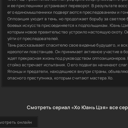
и ее приспешники устраивают переворот. В результате восс
его единомышленники подвергаются преследованием и гон
Оппозиция уходит в тень, но продолжает борьбу за светлое
боевых искусств присоединяется к подпольщикам. Юань Цзя
которым новое правительство устроило настоящую охоту. Он
уйти от преследователей.
Тань рассказывает спасителю свое виденье будущего, и вс
идеологии повстанцев. Он принимает активное участие в бо
ждет прекрасная жизнь под руководством оппозиционеров.
стойко встречает испытания. О его подвигах начинают слаг
Японцы и предатели, находящиеся внутри страны, объявля
опасного преступника, которым считают мастера Хо.
Смотреть сериал «Хо Юань Цзя» все сер
мотреть онлайн