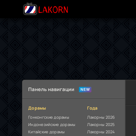
Панель навигации
Дорамы
Года
Гонконгские дорамы
Лакорны 2026
Индонезийские дорамы
Лакорны 2025
Китайские дорамы
Лакорны 2024