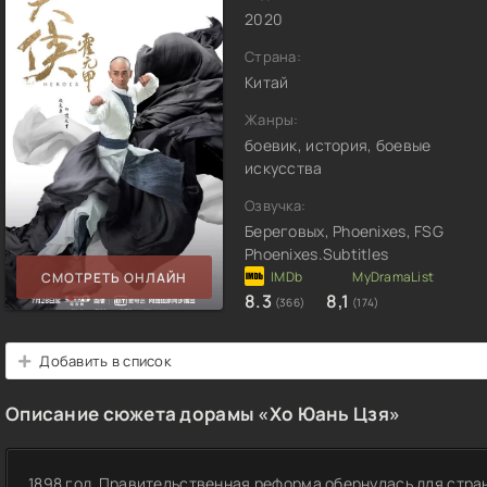
2020
Страна:
Китай
Жанры:
боевик, история, боевые
искусства
Озвучка:
Береговых, Phoenixes, FSG
Phoenixes.Subtitles
СМОТРЕТЬ ОНЛАЙН
8.3
8,1
(366)
(174)
Добавить в список
Описание сюжета дорамы «Хо Юань Цзя»
1898 год. Правительственная реформа обернулась для стр