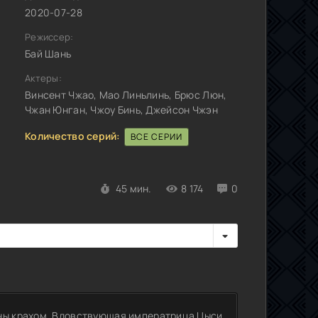
2020-07-28
Режиссер:
Бай Шань
Актеры:
Винсент Чжао, Мао Линьлинь, Брюс Люн,
Чжан Юнган, Чжоу Бинь, Джейсон Чжэн
Количество серий:
ВСЕ СЕРИИ
45 мин.
8 174
0
аны крахом. Вдовствующая императрица Цыси