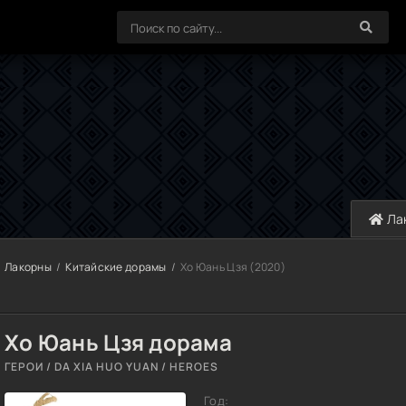
Ла
Лакорны
Китайские дорамы
Хо Юань Цзя (2020)
Хо Юань Цзя дорама
ГЕРОИ / DA XIA HUO YUAN / HEROES
Год: