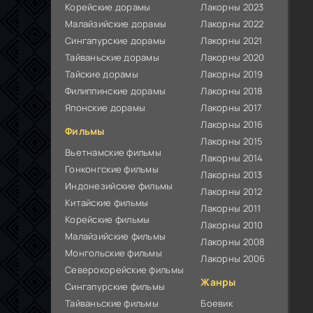
Корейские дорамы
Лакорны 2023
Малайзийские дорамы
Лакорны 2022
Сингапурские дорамы
Лакорны 2021
Тайваньские дорамы
Лакорны 2020
Тайские дорамы
Лакорны 2019
Филиппинские дорамы
Лакорны 2018
Японские дорамы
Лакорны 2017
Лакорны 2016
Фильмы
Лакорны 2015
Вьетнамские фильмы
Лакорны 2014
Гонконгские фильмы
Лакорны 2013
Индонезийские фильмы
Лакорны 2012
Китайские фильмы
Лакорны 2011
Корейские фильмы
Лакорны 2010
Малайзийские фильмы
Лакорны 2008
Монгольские фильмы
Лакорны 2006
Северокорейские фильмы
Жанры
Сингапурские фильмы
Тайваньские фильмы
Боевик