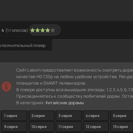
4
(
1
голосов)
1
2
3
4
5
ополнительный плеер
Сайт Lakorn предоставляет возможность смотреть дора
качестве HD 720p на любом удобном устройстве. Ресур
планшетов и SMART телевизоров.
В плеере доступны все вышедшие эпизоды: 1,2,3,4,5,6,7,8,9,
Присоединяйтесь к сообществу любителей дорам. Остав
В категориях:
Китайские дорамы
1 серия
2 серия
3 серия
4 серия
5 серия
9 серия
10 серия
11 серия
12 серия
13 серия