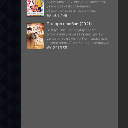
о молодоженах, соединивших себя
узами брака по стечению
обстоятельств и постоянно
попадающих в курьезные ситуации...
301 798
Поворот любви (2021)
Вернувшись на родину после
окончания учебы за границей, Бо
узнает, что её жених Понг оказался
предателем. Он соблазнил младшую
сестру хозяина
221 933