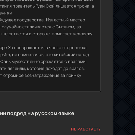
тания правитель Гуан Сюй лишается трона, а
ениям.
 будущее государства. Известный мастер
 случайно сталкивается с Сытуном, за
 не остается в стороне, помогает человеку
коре Хо превращается в ярого сторонника
рьбе, не сомневаясь, что китайский народ
 Юань мужественно сражается с врагами,
ать легенды, которые доходят до врагов.
ют огромное вознаграждение за поимку
ии подряд на русском языке
НЕ РАБОТАЕТ?