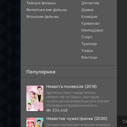
Тайские фильмы
Детектив
Филиппинские фильмы
Драма
Японские фильмы
Комедия
Криминал
Мелодрама
Спорт
Триллер
Ужасы
Фэнтези
Популярное
Невеста поневоле (2018)
Зрители станут свидетелями
непростой ситуации, в которую
попали дочка владельца сети отелей
Мэйсарин и предприниматель
Кетдэн. Обоих главных героев
304 448
Невестка-чужестранка (2020)
С
Динамичная романтическая комедия