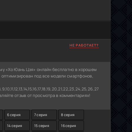
НЕ РАБОТАЕТ?
му «Хо Юань Цзя» онлайн бесплатно в хорошем
с оптимизирован под все модели смартфонов,
10,11,12,13,14,15,16,17,18,19,20,21,22,23,24,25,26,27,28,29,30,31,32
ляйте отзыв от просмотра в комментариях!
6 серия
7 серия
8 серия
14 серия
15 серия
16 серия