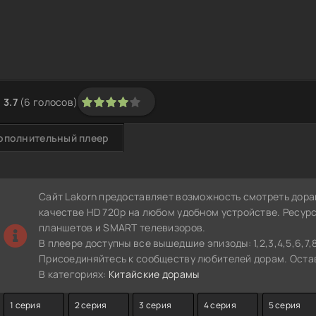
3.7
(
6
голосов)
1
2
3
4
5
ополнительный плеер
Сайт Lakorn предоставляет возможность смотреть дора
качестве HD 720p на любом удобном устройстве. Ресур
планшетов и SMART телевизоров.
В плеере доступны все вышедшие эпизоды: 1,2,3,4,5,6,7,8,9,1
Присоединяйтесь к сообществу любителей дорам. Остав
В категориях:
Китайские дорамы
1 серия
2 серия
3 серия
4 серия
5 серия