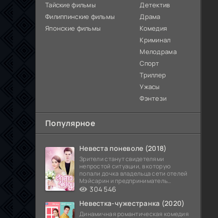
Тайские фильмы
Детектив
Филиппинские фильмы
Драма
Японские фильмы
Комедия
Криминал
Мелодрама
Спорт
Триллер
Ужасы
Фэнтези
Популярное
Невеста поневоле (2018)
Зрители станут свидетелями
непростой ситуации, в которую
попали дочка владельца сети отелей
Мэйсарин и предприниматель
Кетдэн. Обоих главных героев
304 546
Невестка-чужестранка (2020)
Динамичная романтическая комедия