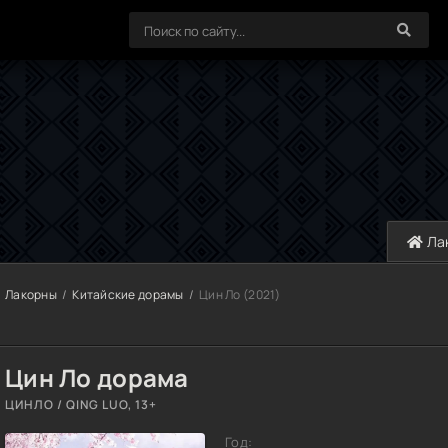
Ла
Лакорны
Китайские дорамы
Цин Ло (2021)
Цин Ло дорама
ЦИНЛО / QING LUO, 13+
Год: