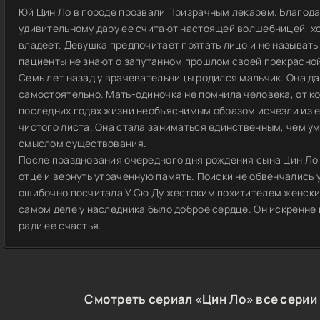
Юй Цин Ло в городе прозвали Призрачным лекарем. Благо
удивительному дару ее считают настоящей волшебницей, х
владеет. Девушка предпочитает прятать лицо и не называт
пациенты не знают о запутанном прошлом своей прекрасно
Семь лет назад у врачевательницы родился мальчик. Она да
самостоятельно. Мать-одиночка не помнила человека, от ко
последних годах жизни необъяснимым образом исчезли из ее
чистого листа. Она стала заниматься единственным, чем у
смыслом существования.
После празднования очередного дня рождения сына Цин Ло 
отце и вернуть утраченную память. Поиски не обвенчались у
ошибочно посчитала У Сю Ду жестоким похитителем женских
самом деле у наследника было доброе сердце. Он искренне 
ради ее счастья.
Смотреть сериал «Цин Ло» все серии