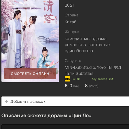
2021
Страна:
Китай
Жанры:
комедия, мелодрама,
романтика, восточные
единоборства
Озвучка:
MIN-Dub Studio, YoYo ТВ, ФСГ
ТаЛи.Subtitles
СМОТРЕТЬ ОНЛАЙН
8.0
8
(54)
(2652)
Добавить в список
Описание сюжета дорамы «Цин Ло»