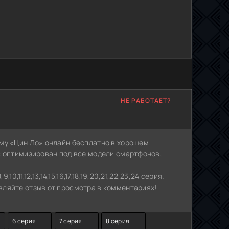
НЕ РАБОТАЕТ?
му «Цин Ло» онлайн бесплатно в хорошем
с оптимизирован под все модели смартфонов,
0,11,12,13,14,15,16,17,18,19,20,21,22,23,24 серия.
ляйте отзыв от просмотра в комментариях!
6 серия
7 серия
8 серия