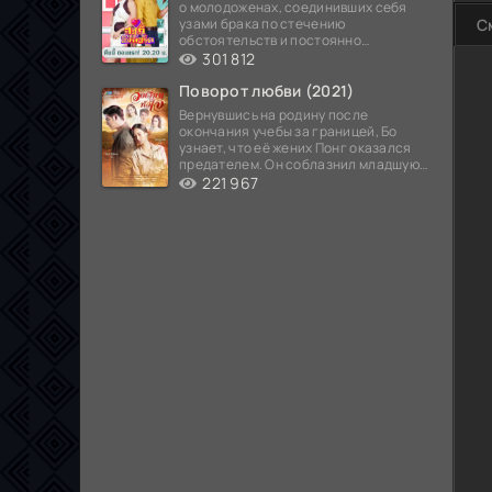
о молодоженах, соединивших себя
узами брака по стечению
С
обстоятельств и постоянно
попадающих в курьезные ситуации...
301 812
Поворот любви (2021)
Вернувшись на родину после
окончания учебы за границей, Бо
узнает, что её жених Понг оказался
предателем. Он соблазнил младшую
сестру хозяина
221 967