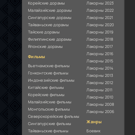
Корейские дорамы
Лакорны 2023
Малайзийские дорамы
Лакорны 2022
Сингапурские дорамы
Лакорны 2021
Тайваньские дорамы
Лакорны 2020
Тайские дорамы
Лакорны 2019
Филиппинские дорамы
Лакорны 2018
Японские дорамы
Лакорны 2017
Лакорны 2016
Фильмы
Лакорны 2015
Вьетнамские фильмы
Лакорны 2014
Гонконгские фильмы
Лакорны 2013
Индонезийские фильмы
Лакорны 2012
Китайские фильмы
Лакорны 2011
Корейские фильмы
Лакорны 2010
Малайзийские фильмы
Лакорны 2008
Монгольские фильмы
Лакорны 2006
Северокорейские фильмы
Жанры
Сингапурские фильмы
Тайваньские фильмы
Боевик