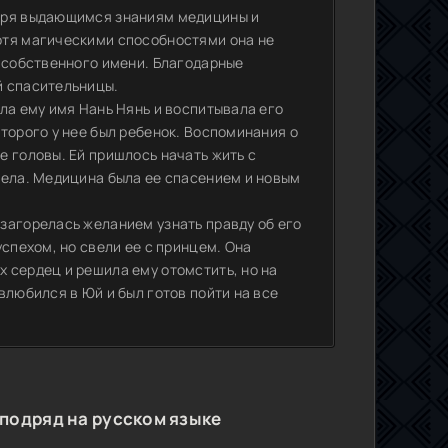
даря выдающимся знаниям медицины и
отя магическими способностями она не
ь собственного имени. Благодарные
й спасительницы.
ла ему имя Нань Нянь и воспитывала его
торого у нее был ребенок. Воспоминания о
 головы. Ей пришлось начать жить с
мела. Медицина была ее спасением и новым
загорелась желанием узнать правду об его
спехом, но свели ее с принцем. Она
 сердец и решила ему отомстить, но на
влюбился в Юй и был готов пойти на все
 подряд на русском языке