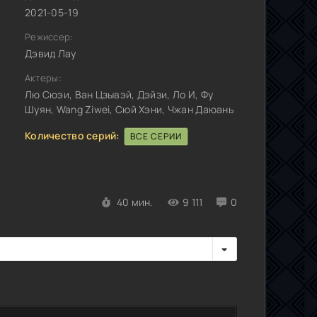
2021-05-19
Режиссер:
Дэвид Лау
Актеры:
Лю Сюэи, Ван Цзывэй, Дэйзи, Ло И, Фу
Шуян, Wang Ziwei, Сюй Хэни, Чжан Даюань
Количество серий:
ВСЕ СЕРИИ
40 мин.
9 111
0