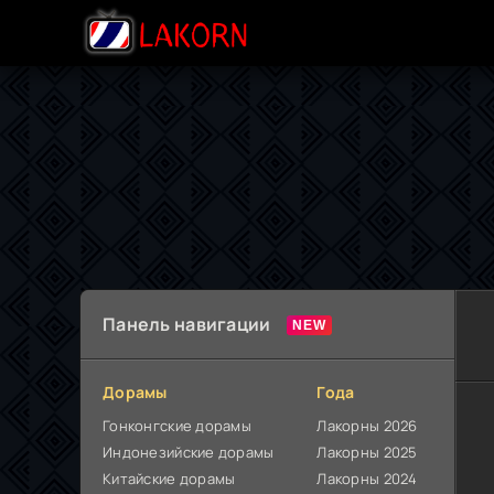
Панель навигации
Дорамы
Года
Гонконгские дорамы
Лакорны 2026
Индонезийские дорамы
Лакорны 2025
Китайские дорамы
Лакорны 2024