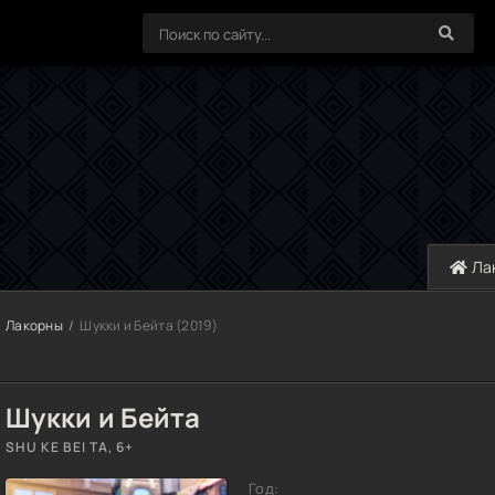
Ла
Лакорны
Шукки и Бейта (2019)
Шукки и Бейта
SHU KE BEI TA, 6+
Год: