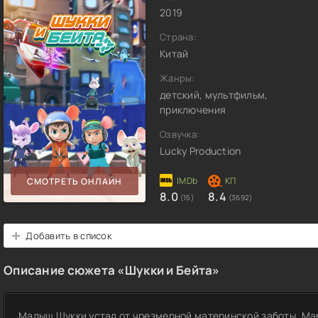
2019
Страна:
Китай
Жанры:
детский, мультфильм,
приключения
Озвучка:
Lucky Production
СМОТРЕТЬ ОНЛАЙН
8.0
8.4
(15)
(3692)
Добавить в список
Описание сюжета «Шукки и Бейта»
Малыш Шукки устал от чрезмерной материнской заботы. Ма