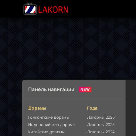
Панель навигации
Дорамы
Года
Гонконгские дорамы
Лакорны 2026
Индонезийские дорамы
Лакорны 2025
Китайские дорамы
Лакорны 2024