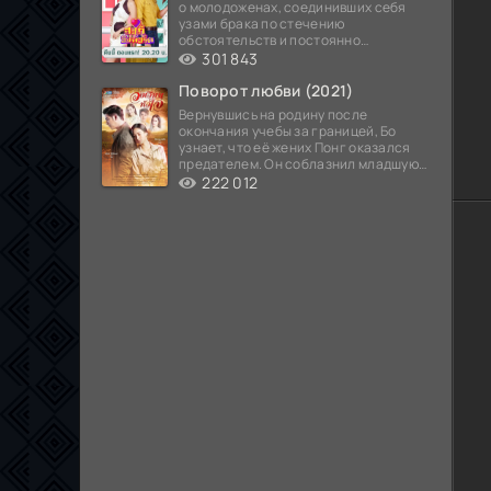
о молодоженах, соединивших себя
узами брака по стечению
обстоятельств и постоянно
попадающих в курьезные ситуации...
301 843
Поворот любви (2021)
Вернувшись на родину после
окончания учебы за границей, Бо
узнает, что её жених Понг оказался
предателем. Он соблазнил младшую
сестру хозяина
222 012