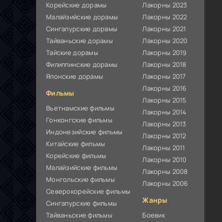
Корейские дорамы
Лакорны 2023
Малайзийские дорамы
Лакорны 2022
Сингапурские дорамы
Лакорны 2021
Тайваньские дорамы
Лакорны 2020
Тайские дорамы
Лакорны 2019
Филиппинские дорамы
Лакорны 2018
Японские дорамы
Лакорны 2017
Лакорны 2016
Фильмы
Лакорны 2015
Вьетнамские фильмы
Лакорны 2014
Гонконгские фильмы
Лакорны 2013
Индонезийские фильмы
Лакорны 2012
Китайские фильмы
Лакорны 2011
Корейские фильмы
Лакорны 2010
Малайзийские фильмы
Лакорны 2008
Монгольские фильмы
Лакорны 2006
Северокорейские фильмы
Жанры
Сингапурские фильмы
Тайваньские фильмы
Боевик