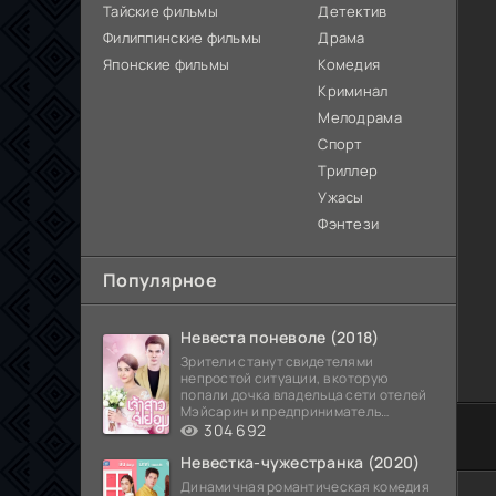
Тайские фильмы
Детектив
Филиппинские фильмы
Драма
Японские фильмы
Комедия
Криминал
Мелодрама
Спорт
Триллер
Ужасы
Фэнтези
Популярное
Невеста поневоле (2018)
Зрители станут свидетелями
непростой ситуации, в которую
попали дочка владельца сети отелей
Мэйсарин и предприниматель
Кетдэн. Обоих главных героев
304 692
0
1
2
3
4
5
Невестка-чужестранка (2020)
Динамичная романтическая комедия