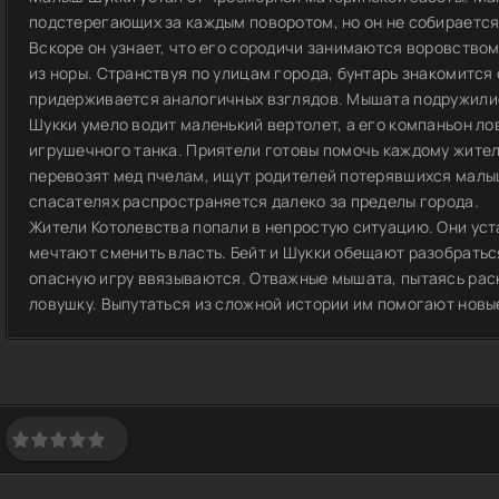
подстерегающих за каждым поворотом, но он не собирается 
Вскоре он узнает, что его сородичи занимаются воровством. 
из норы. Странствуя по улицам города, бунтарь знакомится
придерживается аналогичных взглядов. Мышата подружилис
Шукки умело водит маленький вертолет, а его компаньон л
игрушечного танка. Приятели готовы помочь каждому жител
перевозят мед пчелам, ищут родителей потерявшихся малы
спасателях распространяется далеко за пределы города.
Жители Котолевства попали в непростую ситуацию. Они уст
мечтают сменить власть. Бейт и Шукки обещают разобраться
опасную игру ввязываются. Отважные мышата, пытаясь раск
ловушку. Выпутаться из сложной истории им помогают новые