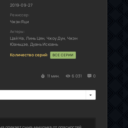
2019-09-27
Режиссер:
Чжэн Яци
Актеры:
Цай На, Линь Цян, Чжоу Дун, Чжэн
Юаньцзе, Дуань Исюань
Количество серий:
ВСЕ СЕРИИ
11 мин.
6 031
0
ма опекает сына-мышонка от опасностей,