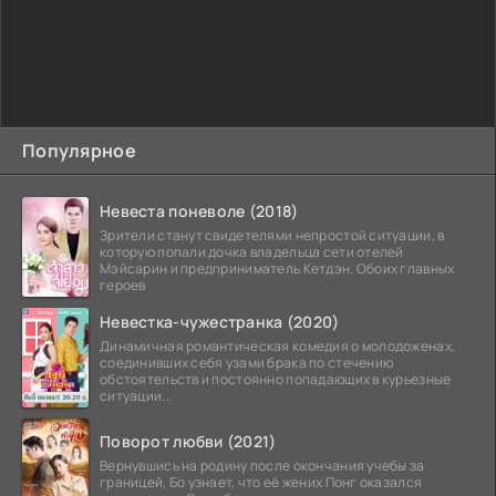
Популярное
Невеста поневоле (2018)
Зрители станут свидетелями непростой ситуации, в
которую попали дочка владельца сети отелей
Мэйсарин и предприниматель Кетдэн. Обоих главных
героев
Невестка-чужестранка (2020)
Динамичная романтическая комедия о молодоженах,
соединивших себя узами брака по стечению
обстоятельств и постоянно попадающих в курьезные
ситуации...
Поворот любви (2021)
Вернувшись на родину после окончания учебы за
границей, Бо узнает, что её жених Понг оказался