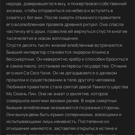
народа, доверившегося ему, и пожертвовал собственной
жизнью, чтобы отправиться на небеса и вступить в
схватку с богами. После смерти отважного правителя
его возлюбленная провела древний ритуал. Она спасла
частичку его души, позволив ей вернуться спустя многие
тысячелетия в новом воплощения.
Спустя десять тысяч жизней влюбленные встречаются.
Бывший император становится лидером Альянса
бессмертных. Он невероятно храбр и способен броситься
в самое пекло, отстаивая интересы государства. Отныне
его имя Се Сюэ Чэня. Он не догадывается о далеком
прошлом и существовании в теле другого человека.
Любимая правителя стала святой девой Темного царства
Му Сюань Лин. Она не знает о заклятие, которое
совершила многими веками ранее. В мире смертных
бывшие влюбленные оказываются по разные стороны.
Они вынуждены быть ярыми соперниками, воюющими и
испытывающими лишь ненависть. Постепенно их
отношения меняются, заставляя открыться истине и