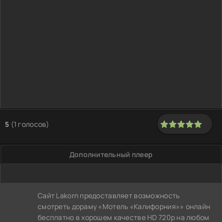
5
(
1
голосов)
100
1
2
3
4
5
Дополнительный плеер
Сайт Lakorn предоставляет возможность
смотреть дораму «Мотель «Калифорния»» онлайн
бесплатно в хорошем качестве HD 720p на любом