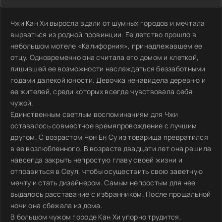
Чжи Кан Хи выросла вдали от шумных городов и мечтала
вырваться из родной провинции. Ее детство прошло в
небольшом мотеле «Калифорния», принадлежавшем ее
отцу. Одновременно она считала его домом и клеткой,
лишившей ее возможности наслаждаться беззаботными
годами далекой юности. Девочка ненавидела деревню и
ее жителей, среди которых всегда чувствовала себя
чужой.
Единственным светлым воспоминаниям для Чжи
оставалось совместное времяпровождение с лучшим
другом. С возрастом Чон Ен Су из товарища превратился
в ее возлюбленного. В возрасте двадцати лет она решила
навсегда закрыть непростую главу своей жизни и
отправиться в Сеул, чтобы осуществить свою заветную
мечту и стать дизайнером. Самым непростым для нее
выдалось расставание с избранником. После прощальной
ночи она сбежала из дома.
В большом чужом городе Кан Хи упорно трудится,