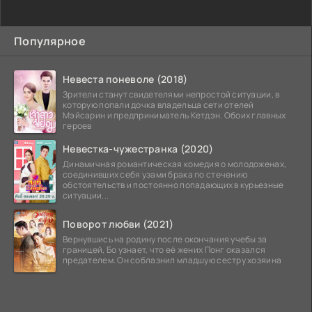
Популярное
Невеста поневоле (2018)
Зрители станут свидетелями непростой ситуации, в
которую попали дочка владельца сети отелей
Мэйсарин и предприниматель Кетдэн. Обоих главных
героев
Невестка-чужестранка (2020)
Динамичная романтическая комедия о молодоженах,
соединивших себя узами брака по стечению
обстоятельств и постоянно попадающих в курьезные
ситуации...
Поворот любви (2021)
Вернувшись на родину после окончания учебы за
границей, Бо узнает, что её жених Понг оказался
предателем. Он соблазнил младшую сестру хозяина