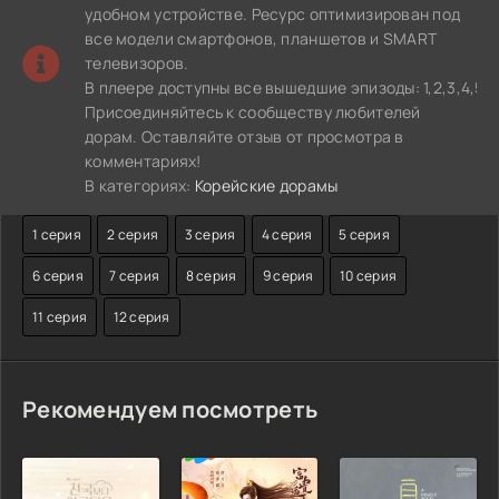
удобном устройстве. Ресурс оптимизирован под
все модели смартфонов, планшетов и SMART
телевизоров.
В плеере доступны все вышедшие эпизоды: 1,2,3,4,5,6,
Присоединяйтесь к сообществу любителей
дорам. Оставляйте отзыв от просмотра в
комментариях!
В категориях:
Корейские дорамы
1 серия
2 серия
3 серия
4 серия
5 серия
6 серия
7 серия
8 серия
9 серия
10 серия
11 серия
12 серия
Рекомендуем посмотреть