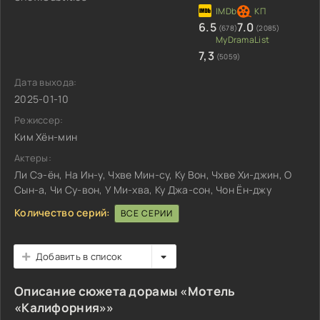
6.5
7.0
(678)
(2085)
7,3
(5059)
Дата выхода:
2025-01-10
Режиссер:
Ким Хён-мин
Актеры:
Ли Сэ-ён, На Ин-у, Чхве Мин-су, Ку Вон, Чхве Хи-джин, О
Сын-а, Чи Су-вон, У Ми-хва, Ку Джа-сон, Чон Ён-джу
Количество серий:
ВСЕ СЕРИИ
Добавить в список
Описание сюжета дорамы «Мотель
«Калифорния»»