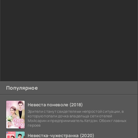
Популярное
Невеста поневоле (2018)
Зрители станут свидетелями непростой ситуации, в
которую попали дочка владельца сети отелей
Мэйсарин и предприниматель Кетдэн. Обоих главных
героев
Невестка-чужестранка (2020)