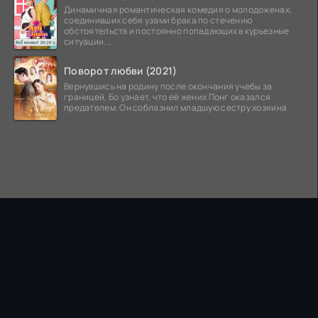
Динамичная романтическая комедия о молодоженах,
соединивших себя узами брака по стечению
обстоятельств и постоянно попадающих в курьезные
ситуации...
Поворот любви (2021)
Вернувшись на родину после окончания учебы за
границей, Бо узнает, что её жених Понг оказался
предателем. Он соблазнил младшую сестру хозяина