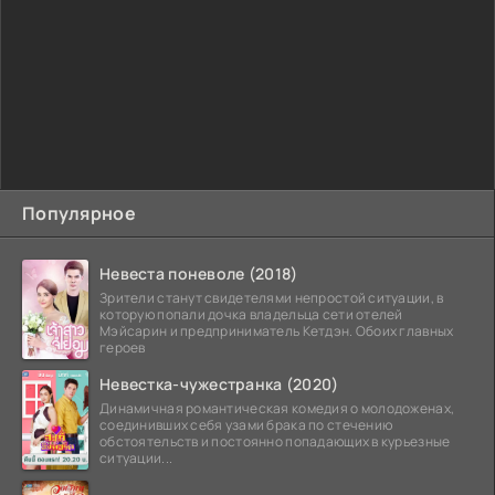
Популярное
Невеста поневоле (2018)
Зрители станут свидетелями непростой ситуации, в
которую попали дочка владельца сети отелей
Мэйсарин и предприниматель Кетдэн. Обоих главных
героев
Невестка-чужестранка (2020)
Динамичная романтическая комедия о молодоженах,
соединивших себя узами брака по стечению
обстоятельств и постоянно попадающих в курьезные
ситуации...