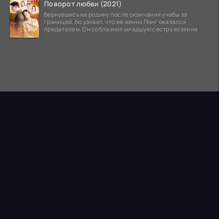
Поворот любви (2021)
Вернувшись на родину после окончания учебы за
границей, Бо узнает, что её жених Понг оказался
предателем. Он соблазнил младшую сестру хозяина