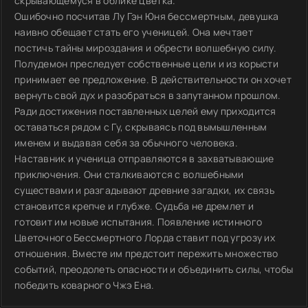
скрывающемуся в облике цветка.
Ошибочно посчитав Лу Гэн Юня бессмертным, девушка
наивно обещает стать его ученицей. Она мечтает
постичь тайны мироздания и обрести волшебную силу.
Полудемон преследует собственные цели и из корысти
принимает ее предложение. В действительности он хочет
вернуть свой дух и разобраться в запутанном прошлом.
Ради достижения поставленных целей ему приходится
оставаться рядом с Гу, скрываясь под вымышленным
именем и выдавая себя за обычного человека.
Наставник и ученица отправляются в захватывающие
приключения. Они сталкиваются с волшебными
существами и разгадывают древние загадки, их связь
становится крепче и глубже. Судьба не дремлет и
готовит им новые испытания. Появление истинного
Цветочного Бессмертного Лорда ставит под угрозу их
отношения. Вместе им предстоит пережить множество
событий, преодолеть опасности и объединить силы, чтобы
победить коварного Чжэ Ена.