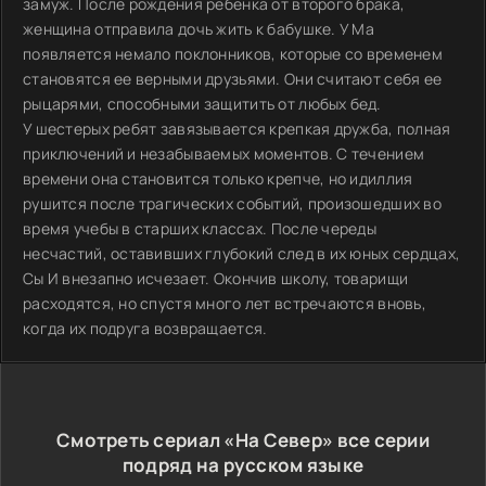
замуж. После рождения ребенка от второго брака,
женщина отправила дочь жить к бабушке. У Ма
появляется немало поклонников, которые со временем
становятся ее верными друзьями. Они считают себя ее
рыцарями, способными защитить от любых бед.
У шестерых ребят завязывается крепкая дружба, полная
приключений и незабываемых моментов. С течением
времени она становится только крепче, но идиллия
рушится после трагических событий, произошедших во
время учебы в старших классах. После череды
несчастий, оставивших глубокий след в их юных сердцах,
Сы И внезапно исчезает. Окончив школу, товарищи
расходятся, но спустя много лет встречаются вновь,
когда их подруга возвращается.
Смотреть сериал «На Север» все серии
подряд на русском языке