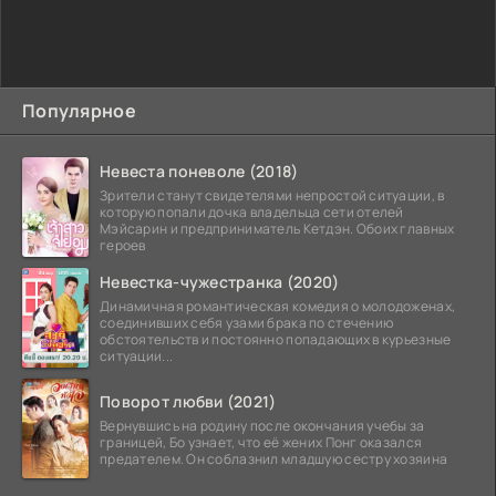
Популярное
Невеста поневоле (2018)
Зрители станут свидетелями непростой ситуации, в
которую попали дочка владельца сети отелей
Мэйсарин и предприниматель Кетдэн. Обоих главных
героев
Невестка-чужестранка (2020)
Динамичная романтическая комедия о молодоженах,
соединивших себя узами брака по стечению
обстоятельств и постоянно попадающих в курьезные
ситуации...
Поворот любви (2021)
Вернувшись на родину после окончания учебы за
границей, Бо узнает, что её жених Понг оказался
предателем. Он соблазнил младшую сестру хозяина