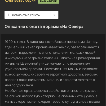
Количество серий:
ВСЕ СЕРИИ
Добавить в список
Описание сюжета дорамы «На Север»
1990-е годы. В живописных пейзажах провинции Цзянсу,
где Великий канал пронизывает землю, разворачивается
история взросления целого поколения молодых людей,
чьи судьбы неразрывно связаны. Спокойная размеренная
жизнь на Цветочной улице кончается с появлением
удивительной девочки. Десятилетняя Ма Сы И покоряет
всех окружающих своей невероятной добротой, ее смех
озаряет даже самые темные дни, и все дети мечтают с
ней подружиться.
Необычная яркая девочка в действительности скрывает
за спиной непростую историю. Ее любимый отец умер, а
мать вскоре после похорон первого супруга снова вышла