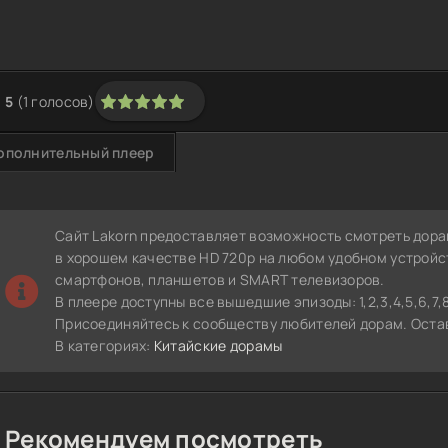
5
(
1
голосов)
1
2
3
4
5
ополнительный плеер
Сайт Lakorn предоставляет возможность смотреть дор
в хорошем качестве HD 720p на любом удобном устройс
смартфонов, планшетов и SMART телевизоров.
В плеере доступны все вышедшие эпизоды: 1,2,3,4,5,6,7,8,9,
Присоединяйтесь к сообществу любителей дорам. Остав
В категориях:
Китайские дорамы
Рекомендуем посмотреть