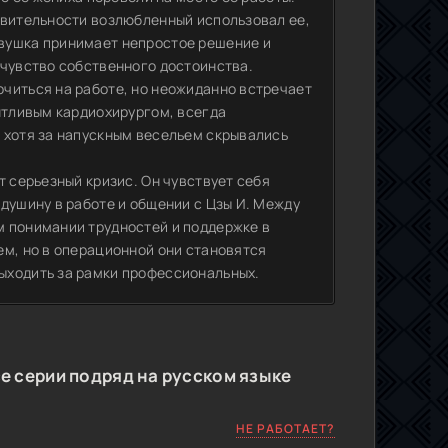
твительности возлюбленный использовал ее,
вушка принимает непростое решение и
 чувство собственного достоинства.
читься на работе, но неожиданно встречает
антливым кардиохирургом, всегда
 хотя за напускным весельем скрывались
т серьезный кризис. Он чувствует себя
душину в работе и общении с Цзы И. Между
м понимании трудностей и поддержке в
ем, но в операционной они становятся
ыходить за рамки профессиональных.
е серии подряд на русском языке
НЕ РАБОТАЕТ?