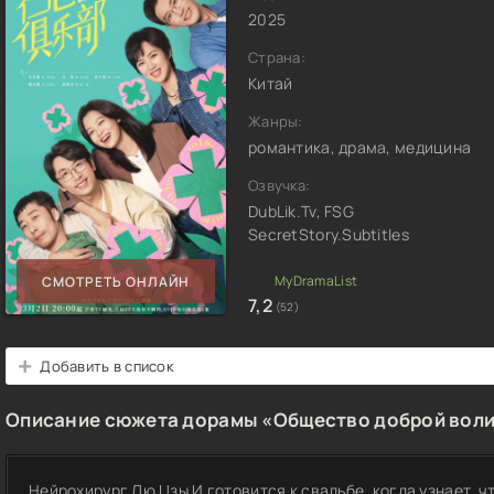
2025
Страна:
Китай
Жанры:
романтика, драма, медицина
Озвучка:
DubLik.Tv, FSG
SecretStory.Subtitles
СМОТРЕТЬ ОНЛАЙН
7,2
(52)
Добавить в список
Описание сюжета дорамы «Общество доброй вол
Нейрохирург Лю Цзы И готовится к свадьбе, когда узнает, ч