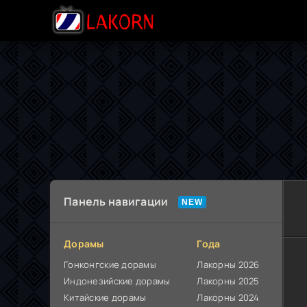
Панель навигации
Дорамы
Года
Гонконгские дорамы
Лакорны 2026
Индонезийские дорамы
Лакорны 2025
Китайские дорамы
Лакорны 2024