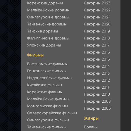
Корейские дорамы
Лакорны 2023
Малайзийские дорамы
Лакорны 2022
Сингапурские дорамы
Лакорны 2021
Тайваньские дорамы
Лакорны 2020
Тайские дорамы
Лакорны 2019
Филиппинские дорамы
Лакорны 2018
Японские дорамы
Лакорны 2017
Лакорны 2016
Фильмы
Лакорны 2015
Вьетнамские фильмы
Лакорны 2014
Гонконгские фильмы
Лакорны 2013
Индонезийские фильмы
Лакорны 2012
Китайские фильмы
Лакорны 2011
Корейские фильмы
Лакорны 2010
Малайзийские фильмы
Лакорны 2008
Монгольские фильмы
Лакорны 2006
Северокорейские фильмы
Жанры
Сингапурские фильмы
Тайваньские фильмы
Боевик