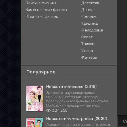
Тайские фильмы
Детектив
Филиппинские фильмы
Драма
Японские фильмы
Комедия
Криминал
Мелодрама
Спорт
Триллер
Ужасы
Фэнтези
Популярное
Невеста поневоле (2018)
Зрители станут свидетелями
непростой ситуации, в которую
попали дочка владельца сети отелей
Мэйсарин и предприниматель
Кетдэн. Обоих главных героев
304 258
Невестка-чужестранка (2020)
С
Динамичная романтическая комедия