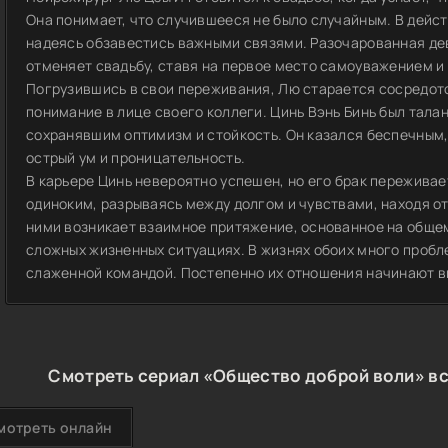
Она понимает, что случившееся не было случайным. В дейс
надеясь обзавестись важными связями. Разочарованная де
отменяет свадьбу, ставя на первое место самоуважением и
Погрузившись в свои переживания, Лю старается сосредото
понимание в лице своего коллеги. Цинь Вэнь Бинь был тал
сохранявшим оптимизм и стойкость. Он казался беспечным,
острый ум и проницательность.
В карьере Цинь невероятно успешен, но его брак переживае
одиноким, разрываясь между долгом и чувствами, находя от
ними возникает взаимное притяжение, основанное на обще
сложных жизненных ситуациях. В жизнях обоих много пробл
слаженной командой. Постепенно их отношения начинают в
Смотреть сериал «Общество доброй воли» вс
мотреть онлайн