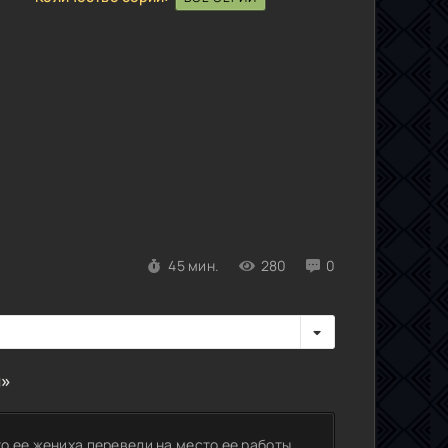
45 мин.
280
0
и»
то ее жениха перевели на место ее работы.