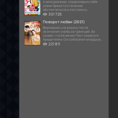
о молодоженах, соединивших себя
узами брака по стечению
обстоятельств и постоянно
попадающих в курьезные ситуации...
301 725
Поворот любви (2021)
Вернувшись на родину после
окончания учебы за границей, Бо
узнает, что её жених Понг оказался
предателем. Он соблазнил младшую
сестру хозяина
221 811