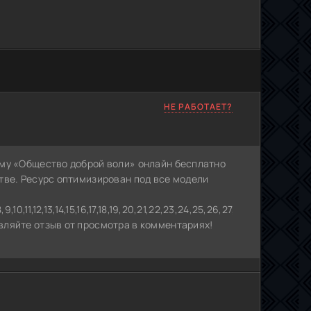
НЕ РАБОТАЕТ?
аму «Общество доброй воли» онлайн бесплатно
тве. Ресурс оптимизирован под все модели
10,11,12,13,14,15,16,17,18,19,20,21,22,23,24,25,26,27,28,29,30,31,32
ляйте отзыв от просмотра в комментариях!