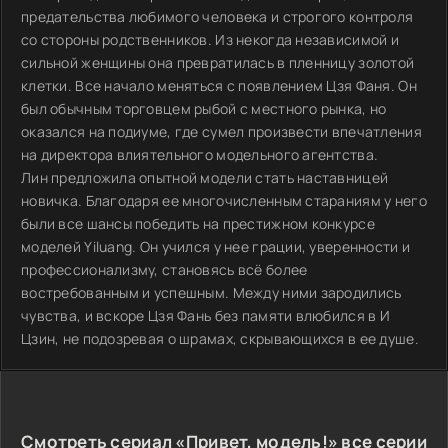
предательства любимого человека и строгого контроля
со стороны родственников. Из некогда независимой и
сильной женщины она превратилась в пленницу золотой
клетки. Все начало меняться с появлением Цзя Фаня. Он
был обычным торговцем рыбой с местного рынка, но
оказался на подиуме, где сумел произвести впечатления
на директора влиятельного модельного агентства.
Лин предложила опытной модели стать наставницей
новичка. Благодаря ее многочисленным стараниям у него
были все шансы победить на престижном конкурсе
моделей Yiluang. Он учился у нее грации, уверенности и
профессионализму, становясь всё более
востребованным и успешным. Между ними зародились
чувства, и вскоре Цзя Фань без памяти влюбился в И
Цзин, не подозревая о шрамах, скрывающихся в ее душе.
Смотреть сериал «Привет, модель!» все серии