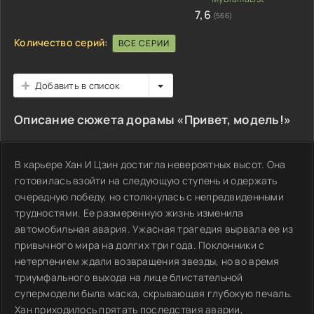
7,6
(566)
Количество серий:
ВСЕ СЕРИИ
Добавить в список
Описание сюжета дорамы «Привет, модель!»
В карьере Хан И Цзин достигла невероятных высот. Она
готовилась взойти на следующую ступень и одержать
очередную победу, но столкнулась с непредвиденными
трудностями. Ее размеренную жизнь изменила
автомобильная авария. Ужасная трагедия вырвала ее из
привычного мира на долгих три года. Поклонники с
нетерпением ждали возвращения звезды, но во время
триумфального выхода на лице блистательной
супермодели была маска, скрывающая глубокую печаль.
Хан приходилось прятать последствия аварии,