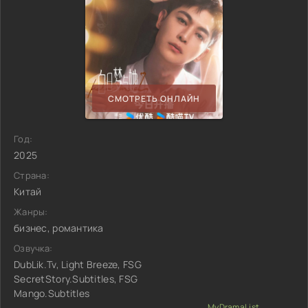
СМОТРЕТЬ ОНЛАЙН
Год:
2025
Страна:
Китай
Жанры:
бизнес, романтика
Озвучка:
DubLik.Tv, Light Breeze, FSG
SecretStory.Subtitles, FSG
Mango.Subtitles