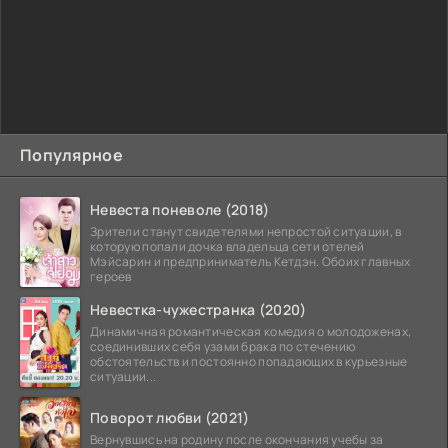
Популярное
Невеста поневоле (2018)
Зрители станут свидетелями непростой ситуации, в
которую попали дочка владельца сети отелей
Мэйсарин и предприниматель Кетдэн. Обоих главных
героев
Невестка-чужестранка (2020)
Динамичная романтическая комедия о молодоженах,
соединивших себя узами брака по стечению
обстоятельств и постоянно попадающих в курьезные
ситуации...
Поворот любви (2021)
Вернувшись на родину после окончания учебы за