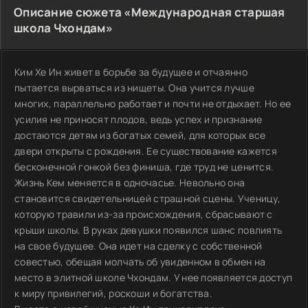
Описание сюжета «Международная старшая
школа Чхондам»
Ким Хе Ин живет в борьбе за будущее и отчаянно
пытается вырваться из нищеты. Она учится лучше
многих, параллельно работает и почти не отдыхает. Но ее
усилия не приносят плодов, ведь успех и признание
достаются детям из богатых семей, для которых все
двери открыты с рождения. Ее существование кажется
бесконечной гонкой без финиша, где труд не ценится.
Жизнь Кем меняется в одночасье. Невольно она
становится свидетельницей страшной сцены. Ученицу,
которую травили из-за происхождения, сбрасывают с
крыши школы. В руках девушки появился шанс повлиять
на свое будущее. Она идет на сделку с собственной
совестью, обещая молчать об увиденном в обмен на
место в элитной школе Чхондам. У нее появляется доступ
к миру привилегий, роскоши и богатства.