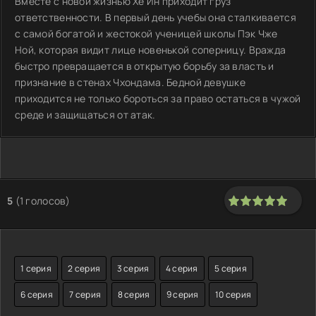
Вместе с новой жизнью Хе Ин приходит груз
ответственности. В первый день учебы она сталкивается
с самой богатой и жестокой ученицей школы Пэк Чже
Ной, которая видит лице новенькой соперницу. Вражда
быстро превращается в открытую борьбу за власть и
признание в стенах Чхондама. Бедной девушке
приходится не только бороться за право остаться в чужой
среде и защищаться от атак.
5
(
1
голосов)
100
1
2
3
4
5
1 серия
2 серия
3 серия
4 серия
5 серия
6 серия
7 серия
8 серия
9 серия
10 серия