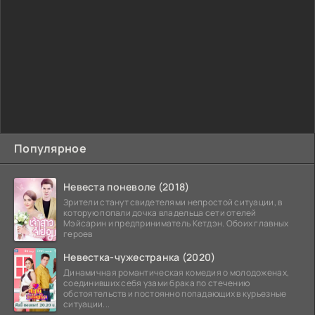
Популярное
Невеста поневоле (2018)
Зрители станут свидетелями непростой ситуации, в
которую попали дочка владельца сети отелей
Мэйсарин и предприниматель Кетдэн. Обоих главных
героев
Невестка-чужестранка (2020)
Динамичная романтическая комедия о молодоженах,
соединивших себя узами брака по стечению
обстоятельств и постоянно попадающих в курьезные
ситуации...