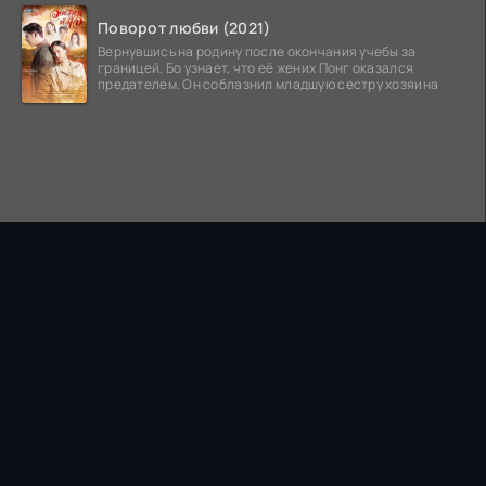
Поворот любви (2021)
Вернувшись на родину после окончания учебы за
границей, Бо узнает, что её жених Понг оказался
предателем. Он соблазнил младшую сестру хозяина