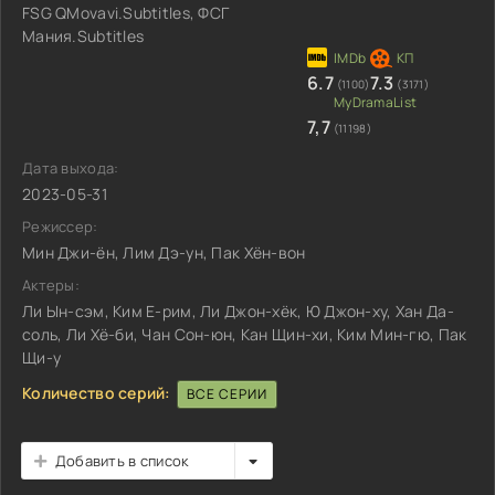
FSG QMovavi.Subtitles, ФСГ
Мания.Subtitles
6.7
7.3
(1100)
(3171)
7,7
(11198)
Дата выхода:
2023-05-31
Режиссер:
Мин Джи-ён, Лим Дэ-ун, Пак Хён-вон
Актеры:
Ли Ын-сэм, Ким Е-рим, Ли Джон-хёк, Ю Джон-ху, Хан Да-
соль, Ли Хё-би, Чан Сон-юн, Кан Щин-хи, Ким Мин-гю, Пак
Щи-у
Количество серий:
ВСЕ СЕРИИ
Добавить в список