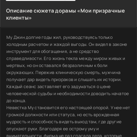
Описание сюжета дорамы «Мои призрачные
клиенты»
Му Джин долгие годы жил, руководствуясь только
холодным расчетом и жаждой выгоды. Он видел в законе
инструмент для обогащения, а не средство
справедливости. Его жизнь текла между миром живых и
мертвых, но он оставался безразличным к боли
окружающих. Пережив клиническую смерть, мужчина
получает дар видеть призраков и слышать их истории.
Каждый сеанс заставляет его задуматься о цене
человеческой судьбы и необходимости доводить начатое
до конца.
Невестка Му становится его настоящей опорой. У нее нет
громкой должности или статуса, но есть врожденная
мудрость и способность видеть выход там, где другие
опускают руки. Благодаря ее острому уму и
внимательности, фирма не раз спасала дела, которые