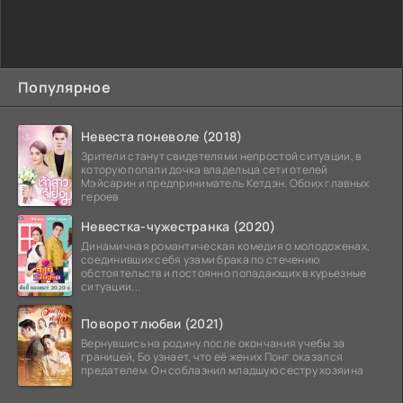
Популярное
Невеста поневоле (2018)
Зрители станут свидетелями непростой ситуации, в
которую попали дочка владельца сети отелей
Мэйсарин и предприниматель Кетдэн. Обоих главных
героев
Невестка-чужестранка (2020)
Динамичная романтическая комедия о молодоженах,
соединивших себя узами брака по стечению
обстоятельств и постоянно попадающих в курьезные
ситуации...
Поворот любви (2021)
Вернувшись на родину после окончания учебы за
границей, Бо узнает, что её жених Понг оказался
предателем. Он соблазнил младшую сестру хозяина