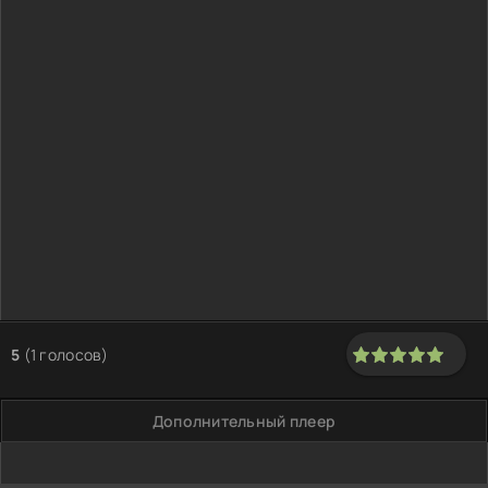
5
(
1
голосов)
100
1
2
3
4
5
Дополнительный плеер