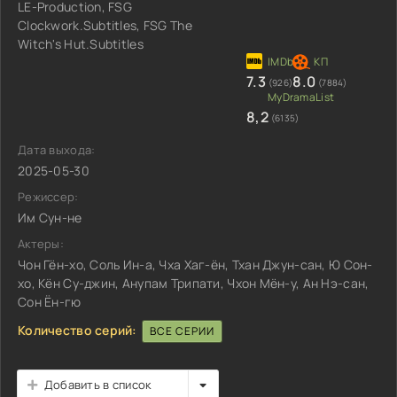
LE-Production, FSG
Clockwork.Subtitles, FSG The
Witch's Hut.Subtitles
7.3
8.0
(926)
(7884)
8,2
(6135)
Дата выхода:
2025-05-30
Режиссер:
Им Сун-не
Актеры:
Чон Гён-хо, Соль Ин-а, Чха Хаг-ён, Тхан Джун-сан, Ю Сон-
хо, Кён Су-джин, Анупам Трипати, Чхон Мён-у, Ан Нэ-сан,
Сон Ён-гю
Количество серий:
ВСЕ СЕРИИ
Добавить в список