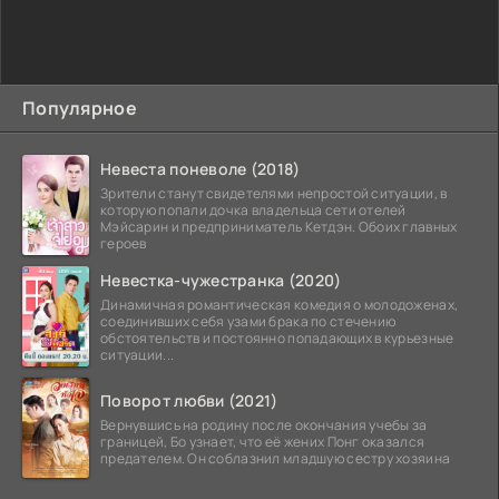
Популярное
Невеста поневоле (2018)
Зрители станут свидетелями непростой ситуации, в
которую попали дочка владельца сети отелей
Мэйсарин и предприниматель Кетдэн. Обоих главных
героев
Невестка-чужестранка (2020)
Динамичная романтическая комедия о молодоженах,
соединивших себя узами брака по стечению
обстоятельств и постоянно попадающих в курьезные
ситуации...
Поворот любви (2021)
Вернувшись на родину после окончания учебы за
границей, Бо узнает, что её жених Понг оказался
предателем. Он соблазнил младшую сестру хозяина