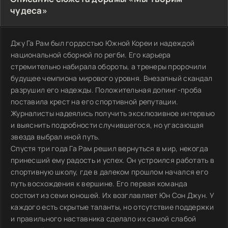
чудеса»
Джу Га Рам был гордостью Южной Кореи и надеждой
национальной сборной по регби. Его карьера
стремительно набирала обороты, а тренеры пророчили
будущее чемпиона мирового уровня. Внезапный скандал
разрушил его надежды. Положительная допинг-проба
поставила крест на его спортивной репутации.
Журналисты надеялись получить эксклюзивное интервью
и выяснить подробности случившегося, но угасающая
звезда выбрал иной путь.
Спустя три года Га Рам решил вернуться в мир, некогда
принесший ему радость и успех. Он устроился работать в
спортивную школу, где в далеком прошлом начался его
путь восхождения к вершине. Его первая команда
состоит из семи юношей. Их возглавляет Юн Сон Джун. У
каждого есть скрытые таланты, но отсутствие поддержки
и правильного наставника сделало их самой слабой