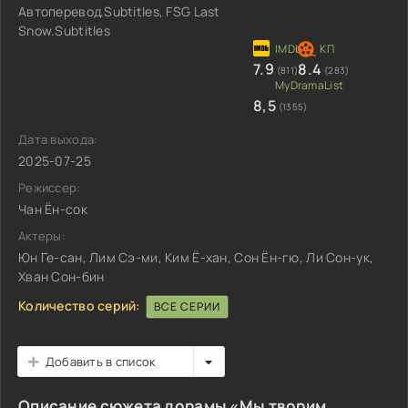
Автоперевод.Subtitles, FSG Last
Snow.Subtitles
7.9
8.4
(811)
(283)
8,5
(1355)
Дата выхода:
2025-07-25
Режиссер:
Чан Ён-сок
Актеры:
Юн Ге-сан, Лим Сэ-ми, Ким Ё-хан, Сон Ён-гю, Ли Сон-ук,
Хван Сон-бин
Количество серий:
ВСЕ СЕРИИ
Добавить в список
Описание сюжета дорамы «Мы творим