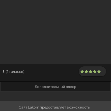
5
(
1
голосов)
100
1
2
3
4
5
Дополнительный плеер
Сайт Lakorn предоставляет возможность