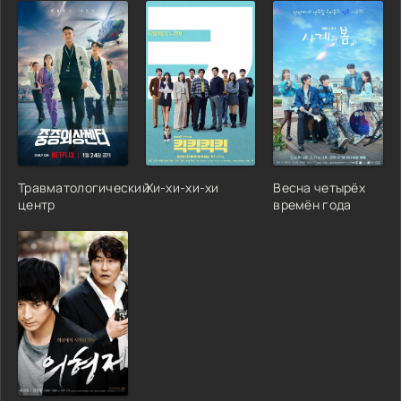
Травматологический
Хи-хи-хи-хи
Весна четырёх
центр
времён года