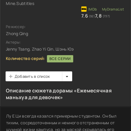
Mine.Subtitles
7.6
7,8
(92)
(737)
Режиссер:
Zhong Qing
Актеры:
Jenny Tsang, Zhao Yi Qin, Шэнь Юэ
Количество серий:
ВСЕ СЕРИИ
Добавить в список
Описание сюжета дорамы «Ежемесячная
маньхуа для девочек»
Лу Е Ци всегда казался примерным студентом. Он был
тихим, сосредоточенным и немного отстраненным от
шумной жизни кампуса, но за маской скрывалась его