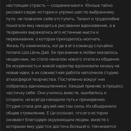
настоящая страсть — создание манги. Юноша тайно
рисовал седзе-истории и упрямо шел по выбранному
пути, не позволяя себе отступить. Талант и трудолюбие
помогали ему находить в рисовании вдохновение, а в
творениях выражались его истинные мысли и
переживания, о которых приходилось молчать.
Жизнь Лу изменилась, когда в его команду случайно
попала Цзо Цянь Дай. Ее признание в любви оказалось
неудачным, но стало началом нового этапа их общения.
Ее искренность и живой характер вдохновили юношу на
новые идеи, а их совместная работа наполнила студию
атмосферой творчества. Постепенно вокруг них
собралась единомышленники. Каждый привнес в процесс
частичку себя. Они учились вместе, ошибались и
спорили, но всегда находили путь к примирению.
Студия стала для друзей местом силы. Их объединяло
общее стремление. Е Ци осознал, что его истории
оживают благодаря окружающим людям, вместе с
которыми ему удастся достичь большего. Начинается