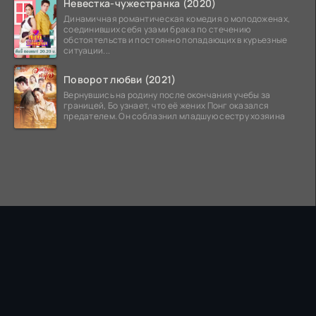
Невестка-чужестранка (2020)
Динамичная романтическая комедия о молодоженах,
соединивших себя узами брака по стечению
обстоятельств и постоянно попадающих в курьезные
ситуации...
Поворот любви (2021)
Вернувшись на родину после окончания учебы за
границей, Бо узнает, что её жених Понг оказался
предателем. Он соблазнил младшую сестру хозяина