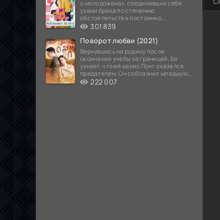
С
о молодоженах, соединивших себя
узами брака по стечению
обстоятельств и постоянно
попадающих в курьезные ситуации...
301 839
Поворот любви (2021)
Вернувшись на родину после
окончания учебы за границей, Бо
узнает, что её жених Понг оказался
предателем. Он соблазнил младшую
сестру хозяина
222 007