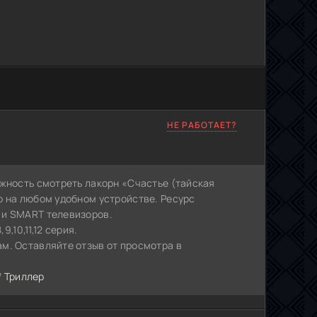
НЕ РАБОТАЕТ?
ожность смотреть лакорн «Счастье (тайская
p на любом удобном устройстве. Ресурс
 и SMART телевизоров.
,10,11,12 серия.
м. Оставляйте отзыв от просмотра в
/
Триллер