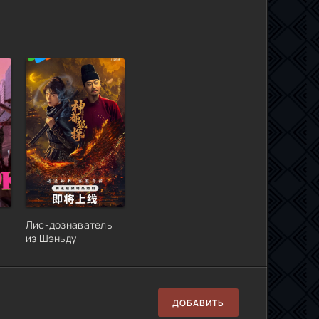
Лис-дознаватель
из Шэньду
ДОБАВИТЬ