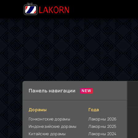
Панель навигации
Дорамы
Года
Гонконгские дорамы
Лакорны 2026
Индонезийские дорамы
Лакорны 2025
Китайские дорамы
Лакорны 2024