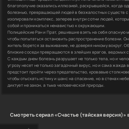
благополучие оказались иллюзией, раскрывшейся, когда од
болезнью, превращающей людей в безжалостных существ с
изолировали комплекс, заперев внутри сотни людей, которы
собой и проникаться ненавистью к окружающим.
Полицейские Ран и Прат, решившие взять на себя опасную 
чтобы попытаться остановить распространение болезни. Он
житель борется за выживание, не доверяя никому вокруг. О
близкие соседи превращаются в злейших врагов, ведомых с
С каждым днем болезнь разрушает не только тела, но и чел
угрозу несет не только загадочный вирус, но и сама жажда 
предстоит пройти через предательство, кровавые столкнов
чтобы отыскать истину и шанс на спасение, но в стенах н
диктует не закон, а тьма человеческой природы.
Смотреть сериал «Счастье (тайская версия)» 