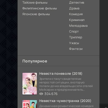
Тайские фильмы
Детектив
Филиппинские фильмы
Драма
Японские фильмы
Комедия
Криминал
Мелодрама
Спорт
Триллер
Ужасы
Фэнтези
Популярное
Невеста поневоле (2018)
Зрители станут свидетелями
непростой ситуации, в которую
попали дочка владельца сети отелей
Мэйсарин и предприниматель
Кетдэн. Обоих главных героев
304 676
Невестка-чужестранка (2020)
Динамичная романтическая комедия