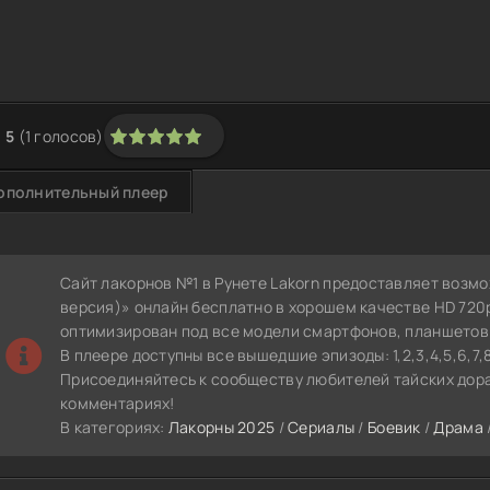
5
(
1
голосов)
1
2
3
4
5
ополнительный плеер
Сайт лакорнов №1 в Рунете Lakorn предоставляет возм
версия)» онлайн бесплатно в хорошем качестве HD 720
оптимизирован под все модели смартфонов, планшетов
В плеере доступны все вышедшие эпизоды: 1,2,3,4,5,6,7,8,9
Присоединяйтесь к сообществу любителей тайских дора
комментариях!
В категориях:
Лакорны 2025
/
Сериалы
/
Боевик
/
Драма