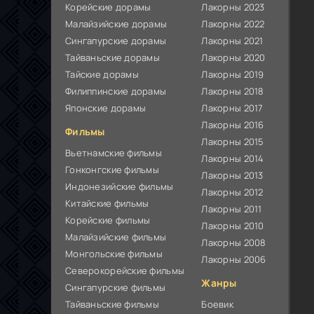
Корейские дорамы
Лакорны 2023
Малайзийские дорамы
Лакорны 2022
Сингапурские дорамы
Лакорны 2021
Тайваньские дорамы
Лакорны 2020
Тайские дорамы
Лакорны 2019
Филиппинские дорамы
Лакорны 2018
Японские дорамы
Лакорны 2017
Лакорны 2016
Фильмы
Лакорны 2015
Вьетнамские фильмы
Лакорны 2014
Гонконгские фильмы
Лакорны 2013
Индонезийские фильмы
Лакорны 2012
Китайские фильмы
Лакорны 2011
Корейские фильмы
Лакорны 2010
Малайзийские фильмы
Лакорны 2008
Монгольские фильмы
Лакорны 2006
Северокорейские фильмы
Жанры
Сингапурские фильмы
Тайваньские фильмы
Боевик