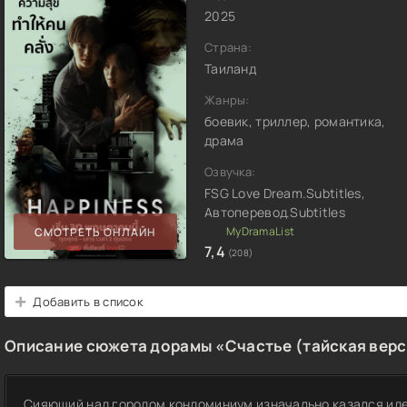
2025
Страна:
Таиланд
Жанры:
боевик, триллер, романтика,
драма
Озвучка:
FSG Love Dream.Subtitles,
Автоперевод.Subtitles
СМОТРЕТЬ ОНЛАЙН
7,4
(208)
Добавить в список
Описание сюжета дорамы «Счастье (тайская верс
Сияющий над городом кондоминиум изначально казался иде