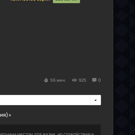
56 мин.
925
0
ия)»
альным местом для жизни, но спокойствие и