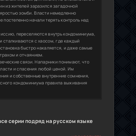
ин из жителей заразился загадочной
 яростью зомби. Власти немедленно
е постепенно начали терять контроль над
миссию, переселяются внутрь кондоминиума,
и сталкиваются с хаосом, где каждый
бстановка быстро накаляется, и даже самые
трахом и отчаянием.
овеческие связи. Напарники понимают, что
власти и спасения любой ценой. Им
ения и собственные внутренние сомнения,
ебесного кондоминиума правила выживания
все серии подряд на русском языке