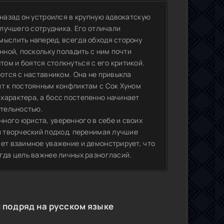
 назад он устроился в крупную адвокатскую
 лучшего сотрудника. Его отличали
мыслить наперед, всегда обходя сторону
нной, поскольку поладить с ним почти
ом и боятся столкнуться с его критикой.
аются с наставником. Она не привыкла
ит к постоянным конфликтам с Сок Хуном
характера, а босс постепенно начинает
ятельностью.
ного юриста, уверенного в себе и своих
и творческий подход, перенимая лучшие
яет взаимное уважение и демонстрирует, что
гда цель важнее личных разногласий.
 подряд на русском языке