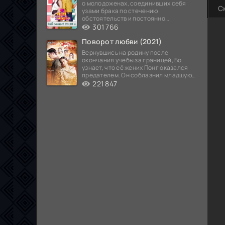
о молодоженах, соединивших себя
С
узами брака по стечению
обстоятельств и постоянно
попадающих в курьезные ситуации...
301 766
Поворот любви (2021)
Вернувшись на родину после
окончания учебы за границей, Бо
узнает, что её жених Понг оказался
предателем. Он соблазнил младшую
сестру хозяина
221 847