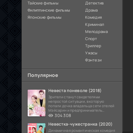
Тайские фильмы
Детектив
Филиппинские фильмы
Драма
Японские фильмы
Комедия
Криминал
Мелодрама
Спорт
Триллер
Ужасы
Фэнтези
Популярное
Невеста поневоле (2018)
Зрители станут свидетелями
непростой ситуации, в которую
попали дочка владельца сети отелей
Мэйсарин и предприниматель
Кетдэн. Обоих главных героев
304 308
Невестка-чужестранка (2020)
Динамичная романтическая комедия