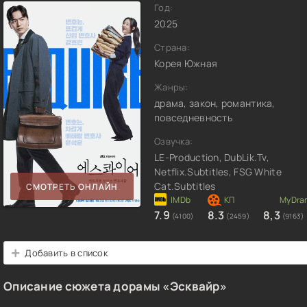
Год:
2025
Страна:
Корея Южная
Жанры:
драма, закон, романтика,
повседневность
Озвучка:
LE-Production, DubLik.Tv,
Netflix.Subtitles, FSG White
Cat.Subtitles
СМОТРЕТЬ ОНЛАЙН
7.9
8.3
8,3
(4100)
(2459)
(9163)
Добавить в список
Описание сюжета дорамы «Эсквайр»