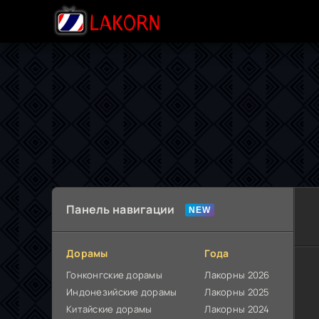
Панель навигации
Дорамы
Года
Гонконгские дорамы
Лакорны 2026
Индонезийские дорамы
Лакорны 2025
Китайские дорамы
Лакорны 2024