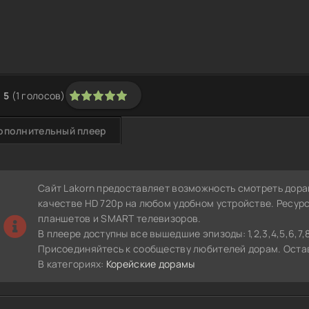
5
(
1
голосов)
1
2
3
4
5
ополнительный плеер
Сайт Lakorn предоставляет возможность смотреть дор
качестве HD 720p на любом удобном устройстве. Ресур
планшетов и SMART телевизоров.
В плеере доступны все вышедшие эпизоды: 1,2,3,4,5,6,7,8,9
Присоединяйтесь к сообществу любителей дорам. Остав
В категориях:
Корейские дорамы