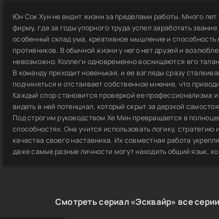
Юн Сок Хун не видит жизни за пределами работы. Много лет
фирму, где за годы упорного труда успел заработать звание
особенный склад ума, креативное мышление и способность 
противников. В обычной жизни у него нет друзей и возлюбле
невозможно. Коллеги одновременно восхищаются его талант
В команду приходит новенькая, и ее взгляды сразу сталкив
подчиняться и отстаивает собственное мнение, что привод
Каждый спор становится проверкой ее профессионализма и 
видеть в ней потенциал, который скрыт за дерзкой самосто
Под строгим руководством Хе Мин превращается в полноцен
способностях. Она учится использовать логику, стратегию 
качества своего наставника. Их совместная работа укрепл
даже самые разные личности могут находить общий язык, ко
Смотреть сериал «Эсквайр» все серии