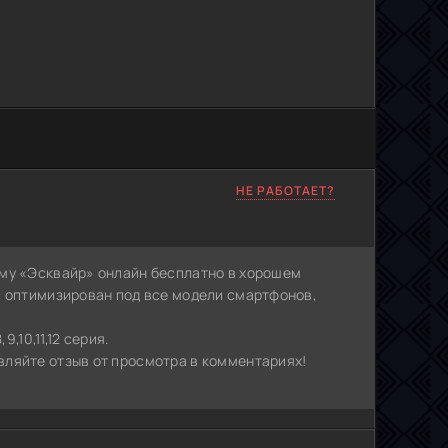
НЕ РАБОТАЕТ?
аму «Эсквайр» онлайн бесплатно в хорошем
с оптимизирован под все модели смартфонов,
,10,11,12 серия.
ляйте отзыв от просмотра в комментариях!