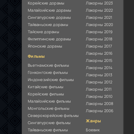
Корейские дорамы
Лакорны 2023
Малайзийские дорамы
Лакорны 2022
Сингапурские дорамы
Лакорны 2021
Тайваньские дорамы
Лакорны 2020
Тайские дорамы
Лакорны 2019
Филиппинские дорамы
Лакорны 2018
Японские дорамы
Лакорны 2017
Лакорны 2016
Фильмы
Лакорны 2015
Вьетнамские фильмы
Лакорны 2014
Гонконгские фильмы
Лакорны 2013
Индонезийские фильмы
Лакорны 2012
Китайские фильмы
Лакорны 2011
Корейские фильмы
Лакорны 2010
Малайзийские фильмы
Лакорны 2008
Монгольские фильмы
Лакорны 2006
Северокорейские фильмы
Жанры
Сингапурские фильмы
Тайваньские фильмы
Боевик