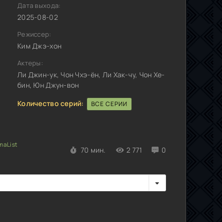
Дата выхода:
2025-08-02
Режиссер:
Ким Джэ-хон
Актеры:
Ли Джин-ук, Чон Чхэ-ён, Ли Хак-чу, Чон Хе-
бин, Юн Джун-вон
Количество серий:
ВСЕ СЕРИИ
70 мин.
2 771
0