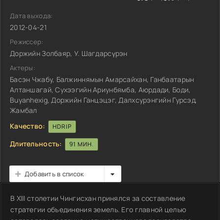
Дата выхода:
2012-04-21
Режиссер:
Доржийн Золбаяр, У. Шагдарсүрэн
Актеры:
Басэн Чжабу, Балжиннямын Амарсайхан, Ганбаатарын
Алтаншагай, Сухээгийн Ариунбямба, Аюрдади, Боди,
Buyanhexig, Доржийн Ганцэцэг, Далхсурэнгийн Гурсэд,
Жамбал
Качество:
HDRIP
Длительность:
91 МИН.
Добавить в список
В XIII столетии Чингисхан принялся за составление
стратегии объединения земель. Его главной целью