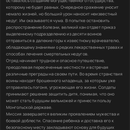
оставалось создание могущественного государства,
которому не будет равных. Очередное сражение уносит
немало жизней, но больший урон наносит неизвестный
недуг. Им оказывается чума. В попытке остановить
распространение болезни, великий хан отдает приказ
выделенному подразделению из десяти воинов
отправиться в далекие горы к известному врачевателю,
обладающему знаниями о редких лекарственных травах и
способах лечения смертельных недугов.
Отряд начинает трудное и опасное путешествие,
преодолевая пересеченные местности и встречая
различные преграды на своем пути. Во время странствия
воины находят брошенного младенца, за которым уже
отправилась погоня, угрожающая его жизни. Солдаты
принимают решение защитить дитя, понимая, что оно
может стать будущим вельможей и принести пользу
Монгольской державе.
Миссия завершается великим проявлением мужества и
боевой доблести. Спасение ребенка и доставка его к
безопасному месту закладывают основу для будущих