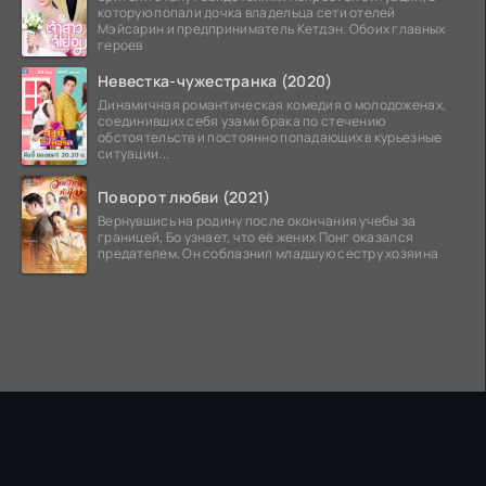
которую попали дочка владельца сети отелей
Мэйсарин и предприниматель Кетдэн. Обоих главных
героев
Невестка-чужестранка (2020)
Динамичная романтическая комедия о молодоженах,
соединивших себя узами брака по стечению
обстоятельств и постоянно попадающих в курьезные
ситуации...
Поворот любви (2021)
Вернувшись на родину после окончания учебы за
границей, Бо узнает, что её жених Понг оказался
предателем. Он соблазнил младшую сестру хозяина