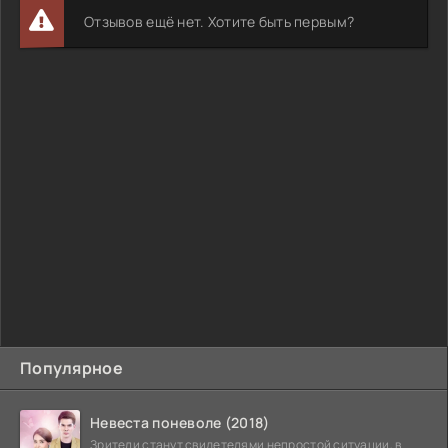
Отзывов ещё нет. Хотите быть первым?
Популярное
Невеста поневоле (2018)
Зрители станут свидетелями непростой ситуации, в