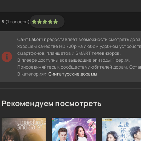
5
(
1
голосов)
1
2
3
4
5
Сайт Lakorn предоставляет возможность смотреть дора
хорошем качестве HD 720p на любом удобном устройств
смартфонов, планшетов и SMART телевизоров.
В плеере доступны все вышедшие эпизоды: 1 серия.
Присоединяйтесь к сообществу любителей дорам. Остав
В категориях:
Сингапурские дорамы
Рекомендуем посмотреть