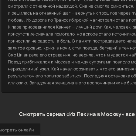
смотрели с отчаянной надеждой. Она не смогла смириться,
и решилась на отчаянный шаг – вернуть их прошлое через п
любовь. Их дорога по Транссибирской магистрали стала по
К паре присоединился Кеннет — лучший друг Кая, человек, 
присутствие сначала помогало, но вскоре стало источником
приносили не радость, а боль. В памяти пострадавшего на
залитое кровью, крики в ночи, стук поезда, бегущий в темно
Сяо Ци видела его страдания, но верила, что им удастся най
Поезд приближался к Москве и между супругами повисло мо
неразделимый узел. Кай начал осознавать, что его амнезия
результатом его попыток забыться. Последняя остановка о
иллюзию. Загадочная женщина в его воспоминаниях не была
Смотреть сериал «Из Пекина в Москву» все
мотреть онлайн