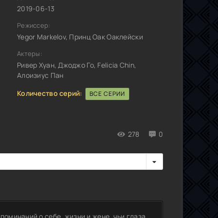
2019-06-13
Режиссер:
Yegor Markelov, Принц Оак Оаклейски
Актеры:
Ривер Хуан, Джоджо Го, Felicia Chin,
Алоизиус Пан
Количество серий:
ВСЕ СЕРИИ
278
0
поминаний о себе, жизни и жене, чьи глаза