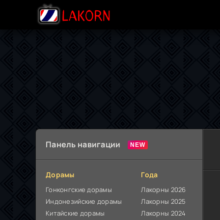
Панель навигации
Дорамы
Года
Гонконгские дорамы
Лакорны 2026
Индонезийские дорамы
Лакорны 2025
Китайские дорамы
Лакорны 2024