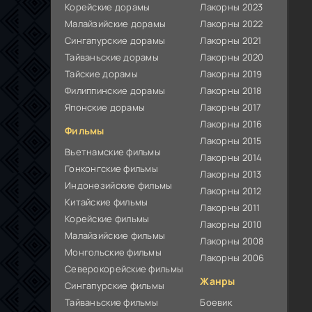
Корейские дорамы
Лакорны 2023
Малайзийские дорамы
Лакорны 2022
Сингапурские дорамы
Лакорны 2021
Тайваньские дорамы
Лакорны 2020
Тайские дорамы
Лакорны 2019
Филиппинские дорамы
Лакорны 2018
Японские дорамы
Лакорны 2017
Лакорны 2016
Фильмы
Лакорны 2015
Вьетнамские фильмы
Лакорны 2014
Гонконгские фильмы
Лакорны 2013
Индонезийские фильмы
Лакорны 2012
Китайские фильмы
Лакорны 2011
Корейские фильмы
Лакорны 2010
Малайзийские фильмы
Лакорны 2008
Монгольские фильмы
Лакорны 2006
Северокорейские фильмы
Жанры
Сингапурские фильмы
Тайваньские фильмы
Боевик