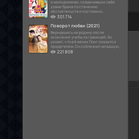
о молодоженах, соединивших себя
узами брака по стечению
обстоятельств и постоянно
попадающих в курьезные ситуации...
301 714
100
Поворот любви (2021)
Вернувшись на родину после
окончания учебы за границей, Бо
узнает, что её жених Понг оказался
предателем. Он соблазнил младшую
сестру хозяина
221 808