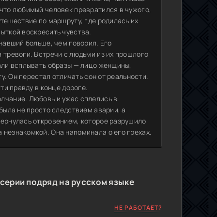
 что любимый человек превратился в чужого,
утешествие по маршруту, где родилась их
пыткой воскресить чувства.
знавший больше, чем говорил. Его
 тревоги. Встречи с людьми из их прошлого
чали всплывать образы — лицо женщины,
ту. Он перестал отличать сон от реальности.
ти правду в конце дороге.
лчание. Любовь и ужас сплелись в
 была не просто следствием аварии, а
бернулась откровением, которое разрушило
 незнакомкой. Она напоминала о его грехах.
 серии подряд на русском языке
НЕ РАБОТАЕТ?