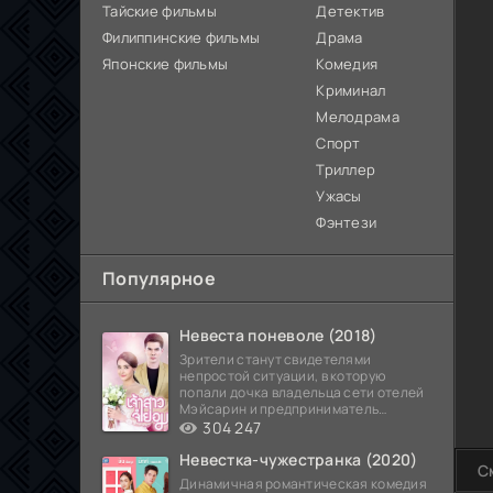
Тайские фильмы
Детектив
Филиппинские фильмы
Драма
Японские фильмы
Комедия
Криминал
Мелодрама
Спорт
Триллер
Ужасы
Фэнтези
Популярное
Невеста поневоле (2018)
Зрители станут свидетелями
непростой ситуации, в которую
попали дочка владельца сети отелей
Мэйсарин и предприниматель
Кетдэн. Обоих главных героев
304 247
Невестка-чужестранка (2020)
С
Динамичная романтическая комедия