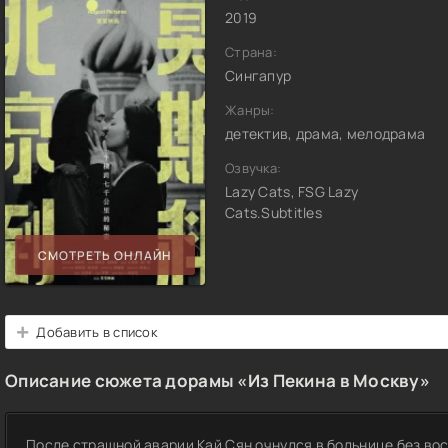
2019
Страна:
Сингапур
Жанры:
детектив, драма, мелодрама
Озвучка:
Lazy Cats, FSG Lazy
Cats.Subtitles
СМОТРЕТЬ ОНЛАЙН
Добавить в список
Описание сюжета дорамы «Из Пекина в Москву»
После страшной аварии Кай Сян очнулся в больнице без вос