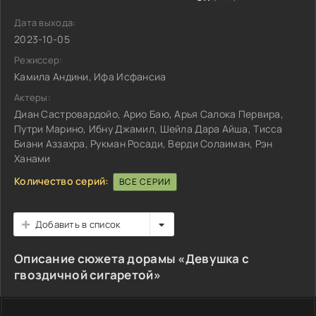
Дата выхода:
2023-10-05
Режиссер:
Камила Андини, Ифа Исфансиа
Актеры:
Диан Састровардойо, Арио Баю, Арья Салока Первира,
Путри Марино, Ибну Джамил, Шейла Дара Айша, Тисса
Биани Аззахра, Рукман Росади, Верди Солаиман, Рэн
Ханами
Количество серий:
ВСЕ СЕРИИ
Добавить в список
Описание сюжета дорамы «Девушка с
гвоздичной сигаретой»