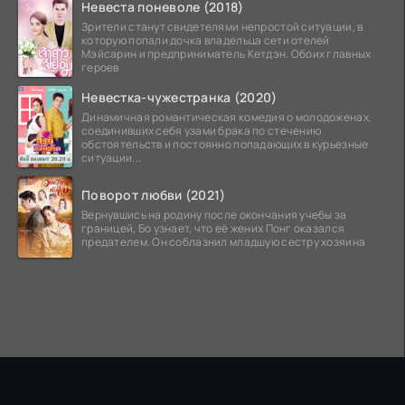
Невеста поневоле (2018)
Зрители станут свидетелями непростой ситуации, в
которую попали дочка владельца сети отелей
Мэйсарин и предприниматель Кетдэн. Обоих главных
героев
Невестка-чужестранка (2020)
Динамичная романтическая комедия о молодоженах,
соединивших себя узами брака по стечению
обстоятельств и постоянно попадающих в курьезные
ситуации...
Поворот любви (2021)
Вернувшись на родину после окончания учебы за
границей, Бо узнает, что её жених Понг оказался
предателем. Он соблазнил младшую сестру хозяина