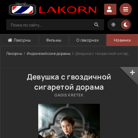
Лакорны
Фильмы
О лакорнах
Новинки
Лакорны
Индонезийские дорамы
Девушка с гвоздичной сигаретой (2023)
Девушка с гвоздичной
сигаретой дорама
GADIS KRETEK