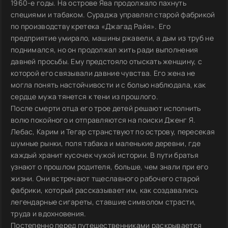
1960-е годы. На острове Ява продолжало пахнуть
специями и табаком. Сураджа управлял старой фабрикой
по производству кретека «Джагад Райя». Его
предприятие умирало, машины ржавели, а дым из труб не
поднимался, но он продолжал жить ради выполнения
давней просьбы. Ему предстояло отыскать женщину, с
которой его связывали давние чувства. Его жена не
могла понять настойчивости и с болью наблюдала, как
сердце мужа тянется к тени из прошлого.
После смерти отца его трое детей решают исполнить
волю покойного и отправляются на поиски Дженг Я.
Лебас, Карим и Тегар странствуют по острову, пересекая
шумные рынки, поля табака и маленькие деревни, где
каждый хранит кусочек чужой истории. В пути братья
узнают о прошлом родителя, больше, чем знали при его
жизни. Они встречают тщеславного рабочего старой
фабрики, который рассказывает им, как создавались
легендарные сигареты, ставшие символом страсти,
труда и вдохновения.
Постепенно перед путешественниками раскрывается