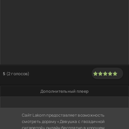
5
(
2
голосов)
100
1
2
3
4
5
Дополнительный плеер
Сайт Lakorn предоставляет возможность
смотреть дораму «Девушка с гвоздичной
сигаретой» онлайн бесплатно в хорошем