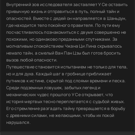
Внутренний зов исследователя заставляет У Се оставить
привычную жизнь и отправиться в путь, полный тайн и
опасностей. Вместе с дядей он направляется в Шаньдун,
где находится тело покойного правителя. По пути ему
посчастливилось познакомиться с двумя совершенно не
похожими, но одинаково преданными спутниками. За
молчаливым спокойствием Чжана Ци Лина скрывалось
немало тайн, а смелый Ван Пан Цзы был готов бросить
вызов любой опасности.
Путешествие становится испытанием не только для тела,
но и для духа. Каждый шаг в гробнице приближает
путников к истине, скрытой под слоями времени и песка.
Среди подземных ловушек, забытых легенд и
механических чудес прошлого У Се открывает, что
история мертвых тесно переплетается с судьбой живых.
Его стремление разгадать тайну превращается в борьбу
с древними силами, не желающими, чтобы их покой
нарушался.