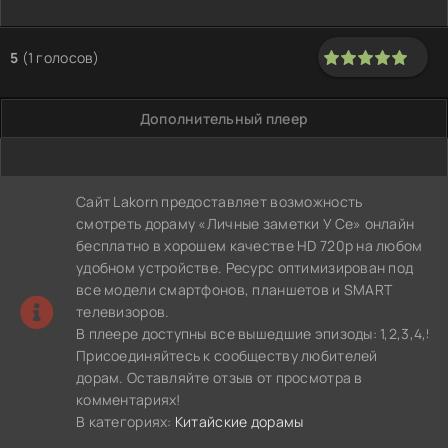
5
(
1
голосов)
100
1
2
3
4
5
Дополнительный плеер
Сайт Lakorn предоставляет возможность
смотреть дораму «Личные заметки У Се» онлайн
бесплатно в хорошем качестве HD 720p на любом
удобном устройстве. Ресурс оптимизирован под
все модели смартфонов, планшетов и SMART
телевизоров.
В плеере доступны все вышедшие эпизоды: 1,2,3,4,5,6,7,8,
Присоединяйтесь к сообществу любителей
дорам. Оставляйте отзыв от просмотра в
комментариях!
В категориях:
Китайские дорамы