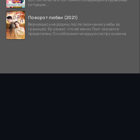
ситуации...
Поворот любви (2021)
Вернувшись на родину после окончания учебы за
границей, Бо узнает, что её жених Понг оказался
предателем. Он соблазнил младшую сестру хозяина