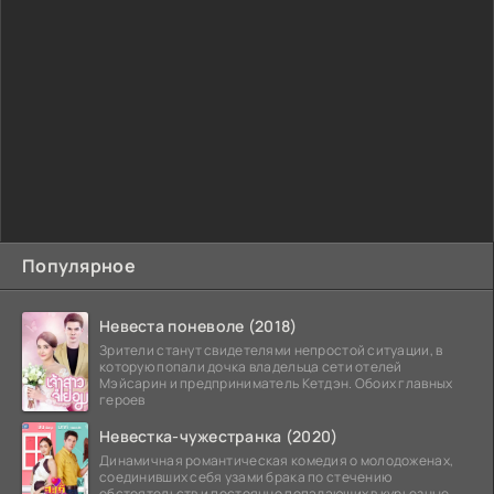
Популярное
Невеста поневоле (2018)
Зрители станут свидетелями непростой ситуации, в
которую попали дочка владельца сети отелей
Мэйсарин и предприниматель Кетдэн. Обоих главных
героев
Невестка-чужестранка (2020)
Динамичная романтическая комедия о молодоженах,
соединивших себя узами брака по стечению
обстоятельств и постоянно попадающих в курьезные