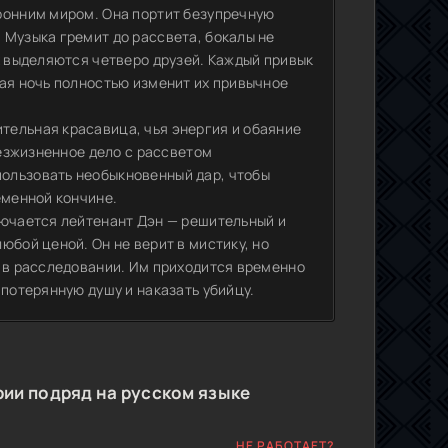
ронним миром. Она портит безупречную
 Музыка гремит до рассвета, бокалы не
х выделяются четверо друзей. Каждый привык
ная ночь полностью изменит их привычное
тельная красавица, чья энергия и обаяние
безжизненное дело с рассветом
ользовать необыкновенный дар, чтобы
еменной кончине.
лючается лейтенант Дэн — решительный и
юбой ценой. Он не верит в мистику, но
ь в расследовании. Им приходится временно
 потерянную душу и наказать убийцу.
рии подряд на русском языке
НЕ РАБОТАЕТ?