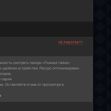
НЕ РАБОТАЕТ?
ожность смотреть лакорн «Пьяная тайна»
м удобном устройстве. Ресурс оптимизирован
изоров.
8 серия.
м. Оставляйте отзыв от просмотра в
ы