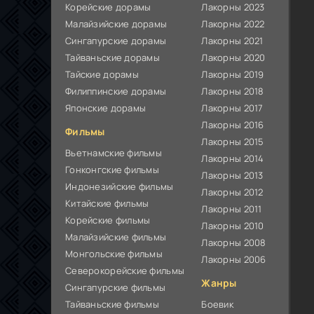
Корейские дорамы
Лакорны 2023
Малайзийские дорамы
Лакорны 2022
Сингапурские дорамы
Лакорны 2021
Тайваньские дорамы
Лакорны 2020
Тайские дорамы
Лакорны 2019
Филиппинские дорамы
Лакорны 2018
Японские дорамы
Лакорны 2017
Лакорны 2016
Фильмы
Лакорны 2015
Вьетнамские фильмы
Лакорны 2014
Гонконгские фильмы
Лакорны 2013
Индонезийские фильмы
Лакорны 2012
Китайские фильмы
Лакорны 2011
Корейские фильмы
Лакорны 2010
Малайзийские фильмы
Лакорны 2008
Монгольские фильмы
Лакорны 2006
Северокорейские фильмы
Жанры
Сингапурские фильмы
Тайваньские фильмы
Боевик