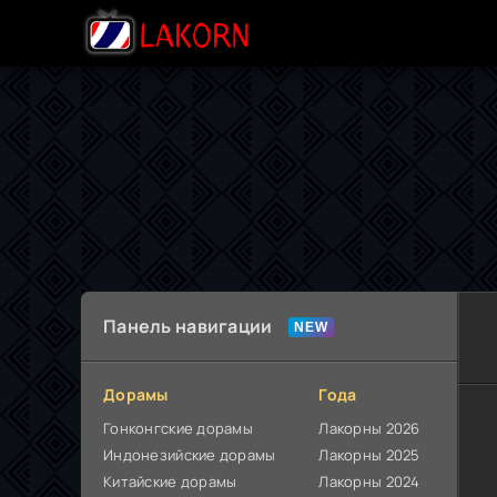
Панель навигации
Дорамы
Года
Гонконгские дорамы
Лакорны 2026
Индонезийские дорамы
Лакорны 2025
Китайские дорамы
Лакорны 2024