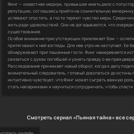
Финг — известная медиум, привыкшая иметь дело с потусто
репутацию, соглашаясь прийти на сомнительную вечеринку.
успевают опустеть, а гости теряют чувство меры. Среди ни
жить ради удовольствий. Они не догадываются, что очеред
существование.
Особое внимание присутствующих привлекает Бэм — ослепи
притягивают к ней взгляды. Для нее утро не наступает. Ее 
обнаруживают приглашенные гости. Финг намеревается исп
связаться с духом погибшей и узнать правду о ее преждевр
Расследование принимает новый оборот, когда к делу подк
внимательный следователь, готовый докопаться до истины л
интуитивно чувствует, что Финг может сыграть важную рол
стать напарниками и научиться сотрудничать, чтобы спасти
Смотреть сериал «Пьяная тайна» все се
мотреть онлайн