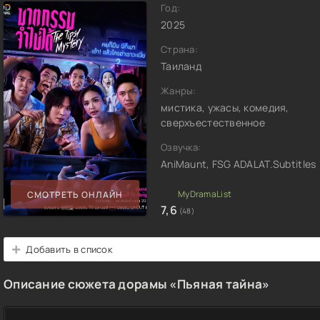
Год:
2025
Страна:
Таиланд
Жанры:
мистика, ужасы, комедия,
сверхъестественное
Озвучка:
AniMaunt, FSG ADALAT.Subtitles
СМОТРЕТЬ ОНЛАЙН
7,6
(48)
Добавить в список
Описание сюжета дорамы «Пьяная тайна»