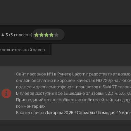
4.3
(
3
голосов)
1
2
3
4
5
ополнительный плеер
Сайт лакорнов №1 в Рунете Lakorn предоставляет возм
онлайн бесплатно в хорошем качестве HD 720p на любо
под все модели смартфонов, планшетов и SMART телев
В плеере доступны все вышедшие эпизоды: 1,2,3,4,5,6,7,
Присоединяйтесь к сообществу любителей тайских дора
комментариях!
В категориях:
Лакорны 2025
/
Сериалы
/
Комедия
/
Ужас