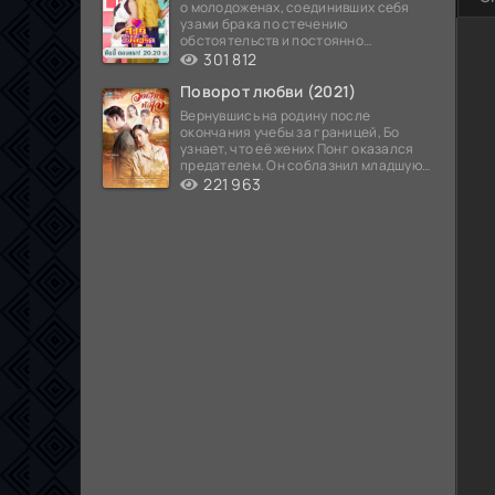
о молодоженах, соединивших себя
узами брака по стечению
обстоятельств и постоянно
попадающих в курьезные ситуации...
301 812
Поворот любви (2021)
Вернувшись на родину после
окончания учебы за границей, Бо
узнает, что её жених Понг оказался
предателем. Он соблазнил младшую
сестру хозяина
221 963