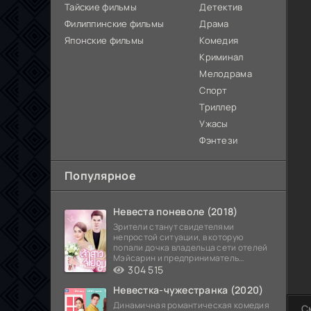
Тайские фильмы
Детектив
Филиппинские фильмы
Драма
Японские фильмы
Комедия
Криминал
Мелодрама
Спорт
Триллер
Ужасы
Фэнтези
Популярное
Невеста поневоле (2018)
Зрители станут свидетелями
непростой ситуации, в которую
попали дочка владельца сети отелей
Мэйсарин и предприниматель
Кетдэн. Обоих главных героев
304 515
Невестка-чужестранка (2020)
Динамичная романтическая комедия
С