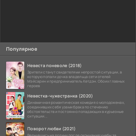
Популярное
Невеста поневоле (2018)
Зрители станут свидетелями непростой ситуации, в
которую попали дочка владельца сети отелей
Мэйсарин и предприниматель Кетдэн. Обоих главных
героев
Невестка-чужестранка (2020)
Динамичная романтическая комедия о молодоженах,
соединивших себя узами брака по стечению
обстоятельств и постоянно попадающих в курьезные
ситуации...
Поворот любви (2021)
Вернувшись на родину после окончания учебы за