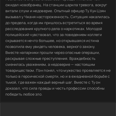
ожидал новобранец. На станции царила тревога, вокруг
витали слухи и недоверие. Опытный офицер Ту Хун Цзян
вызывал у Чжаня настороженность. Ситуация накалилась
до предела, когда им пришлось встретиться во время
расследования крупного дела о наркотиках. Молодой
полицейский чувствовал, что за поведением коллеги
скрывается нечто большее, но открывшаяся истина
позволила ему увидеть человека, верного закону.
Вместе напарники прошли через опасные операции,
раскрывая сложные преступления. Враждебность
сменилась уважением, а недоверие — настоящим
товариществом. Пэн понял, что мужество проявляется не
только в героической смерти, но и в ежедневной борьбе с
тьмой, где важен каждый верный шаг. Вместе с Ту он
доказал, что сила правды и честь профессии способны
победить любое зло.