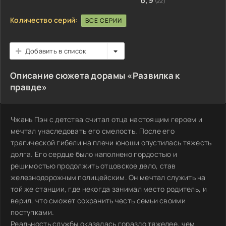
6,9
(22)
Количество серий:
ВСЕ СЕРИИ
Добавить в список
Описание сюжета дорамы «Развилка к
правде»
Чжань Пэн с детства считал отца настоящим героем и
мечтал унаследовать его смелость. После его
трагической гибели на плечи юноши опустилась тяжесть
долга. Его сердце было наполнено гордостью и
решимостью продолжить отцовское дело, став
железнодорожным полицейским. Он мечтал служить на
той же станции, где некогда занимал место родитель, и
верил, что сможет сохранить честь семьи своими
поступками.
Реальность службы оказалась гораздо тяжелее, чем