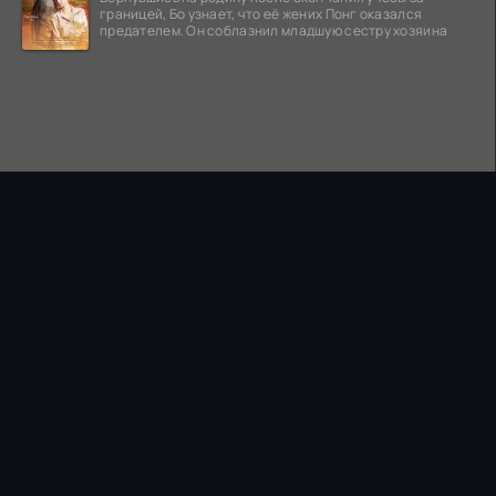
границей, Бо узнает, что её жених Понг оказался
предателем. Он соблазнил младшую сестру хозяина
ПРАВООБЛАДАТЕЛЯМ