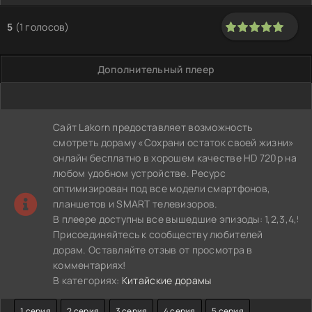
5
(
1
голосов)
100
1
2
3
4
5
Дополнительный плеер
Сайт Lakorn предоставляет возможность
смотреть дораму «Сохрани остаток своей жизни»
онлайн бесплатно в хорошем качестве HD 720p на
любом удобном устройстве. Ресурс
оптимизирован под все модели смартфонов,
планшетов и SMART телевизоров.
В плеере доступны все вышедшие эпизоды: 1,2,3,4,5,6,7,8
Присоединяйтесь к сообществу любителей
дорам. Оставляйте отзыв от просмотра в
комментариях!
В категориях:
Китайские дорамы
1 серия
2 серия
3 серия
4 серия
5 серия