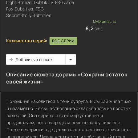
Light Breeze, DubLik.Tv, FSG Jade
Fox.Subtitles, FSG
SecretStory.Subtitles
8,2
(469)
Количество серий:
ВСЕ СЕРИИ
Добавить в список
Описание сюжета дорамы «Сохрани остаток
своей жизни»
Привыкнув находиться в тени супруга, Е Сы Бэй жила тихо
и незаметно. Ее существование складывалось из простых
радостей. Она верила, что ее мир устойчив и
предсказуем, пока очередная ночь не разрушила все.
После вечеринки, где девушка осталась одна, случилось
непоправимое. Чужая жестокость и собственный страх