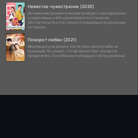
Невестка-чужестранка (2020)
Динамичная романтическая комедия о молодоженах,
соединивших себя узами брака по стечению
обстоятельств и постоянно попадающих в курьезные
ситуации...
Поворот любви (2021)
Вернувшись на родину после окончания учебы за
границей, Бо узнает, что её жених Понг оказался
предателем. Он соблазнил младшую сестру хозяина