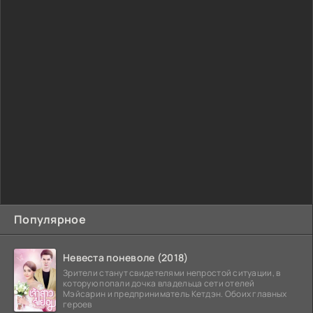
Популярное
Невеста поневоле (2018)
Зрители станут свидетелями непростой ситуации, в
которую попали дочка владельца сети отелей
Мэйсарин и предприниматель Кетдэн. Обоих главных
героев