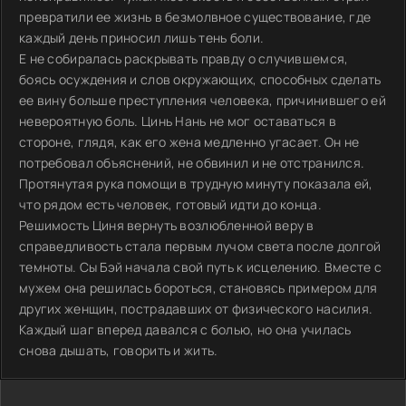
превратили ее жизнь в безмолвное существование, где
каждый день приносил лишь тень боли.
Е не собиралась раскрывать правду о случившемся,
боясь осуждения и слов окружающих, способных сделать
ее вину больше преступления человека, причинившего ей
невероятную боль. Цинь Нань не мог оставаться в
стороне, глядя, как его жена медленно угасает. Он не
потребовал объяснений, не обвинил и не отстранился.
Протянутая рука помощи в трудную минуту показала ей,
что рядом есть человек, готовый идти до конца.
Решимость Циня вернуть возлюбленной веру в
справедливость стала первым лучом света после долгой
темноты. Сы Бэй начала свой путь к исцелению. Вместе с
мужем она решилась бороться, становясь примером для
других женщин, пострадавших от физического насилия.
Каждый шаг вперед давался с болью, но она училась
снова дышать, говорить и жить.